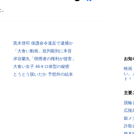
た。
黒木啓司 保護命令違反で逮捕か
「大食い動画」批判殺到に本音
岸谷蘭丸「喫煙者の権利が侵害」
お知
大食い女子 46キロ体型の秘密
映画
い。
とうとう脱いだか 予想外の結末
ト！
主要
脱輪
広陵
銀メ
詐取
熊本