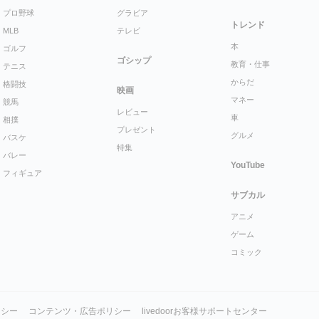
プロ野球
グラビア
トレンド
MLB
テレビ
本
ゴルフ
ゴシップ
教育・仕事
テニス
からだ
格闘技
映画
マネー
競馬
レビュー
車
相撲
プレゼント
グルメ
バスケ
特集
バレー
YouTube
フィギュア
サブカル
アニメ
ゲーム
コミック
リシー
コンテンツ・広告ポリシー
livedoorお客様サポートセンター