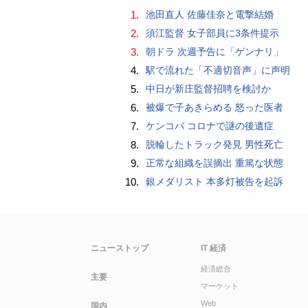
1.
池田直人 佐藤佳奈と電撃結婚
2.
須江監督 女子部員に3条件提示
3.
朝ドラ 次週予告に「ゲンナリ」
4.
駅で流れた「不適切音声」に声明
5.
中日が新庄監督招聘を検討か
6.
被爆で子あきらめる 怒った医者
7.
ケンコバ コロナで謎の後遺症
8.
脱輪したトラック発見 男性死亡
9.
正常な組織を誤摘出 重篤な状態
10.
銀メダリスト 本多灯被告を起訴
ニューストップ
IT 経済
経済総合
主要
マーケット
Web
国内