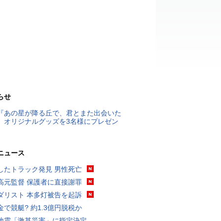
らせ
『あの星が降る丘で、君とまた出会いた
』オリジナルグッズを3名様にプレゼン
ニュース
したトラック発見 男性死亡
高元監督 保護者に直接謝罪
ダリスト 本多灯被告を起訴
金で競艇? 約1.3億円脱税か
地震「激甚災害」に指定決定