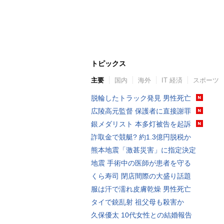
トピックス
主要
国内
海外
IT 経済
スポーツ
脱輪したトラック発見 男性死亡
広陵高元監督 保護者に直接謝罪
銀メダリスト 本多灯被告を起訴
詐取金で競艇? 約1.3億円脱税か
熊本地震「激甚災害」に指定決定
地震 手術中の医師が患者を守る
くら寿司 閉店間際の大盛り話題
服は汗で濡れ皮膚乾燥 男性死亡
タイで銃乱射 祖父母も殺害か
久保優太 10代女性との結婚報告