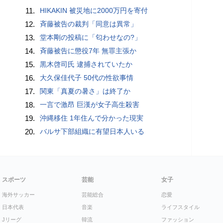
11.
HIKAKIN 被災地に2000万円を寄付
12.
斉藤被告の裁判「同意は異常」
13.
堂本剛の投稿に「匂わせなの?」
14.
斉藤被告に懲役7年 無罪主張か
15.
黒木啓司氏 逮捕されていたか
16.
大久保佳代子 50代の性欲事情
17.
関東「真夏の暑さ」は終了か
18.
一言で激昂 巨漢が女子高生殺害
19.
沖縄移住 1年住んで分かった現実
20.
バルサ下部組織に有望日本人いる
スポーツ
芸能
女子
海外サッカー
芸能総合
恋愛
日本代表
音楽
ライフスタイル
Jリーグ
韓流
ファッション