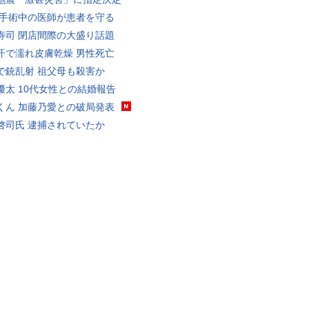
 手術中の医師が患者を守る
寿司 閉店間際の大盛り話題
汗で濡れ皮膚乾燥 男性死亡
で銃乱射 祖父母も殺害か
優太 10代女性との結婚報告
くん 加藤乃愛との破局発表
啓司氏 逮捕されていたか