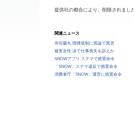
提供社の都合により、削除されまし
関連ニュース
岸谷蘭丸 喫煙規制に異論で賛否
被害女性 涙で仕事喪失を訴えか
SNOWアプリ ステマで措置命令
「SNOW」ステマ違反で措置命令
消費者庁「SNOW」運営に措置命令