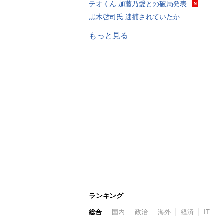
テオくん 加藤乃愛との破局発表
黒木啓司氏 逮捕されていたか
もっと見る
ランキング
総合
国内
政治
海外
経済
IT