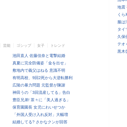
地震
くら
服は
タイ
久保
テオ
芸能
ゴシップ
女子
トレンド
黒木
池田直人 佐藤佳奈と電撃結婚
真夏に完全防備姿「金を出せ」
敷地内で義父はねる 意識不明
有明高校、9回2死から大逆転勝利
広陵の暴力問題 元監督が陳謝
神田うの「3回流産してる」告白
豊臣兄弟! 茶々に「美人過ぎる」
保育園園長 女児にわいせつか
「外国人受け入れ反対」大幅増
結婚してる? さかなクンが回答