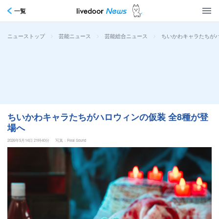
一覧
>
>
>
ちいかわキャラたちがハ
ニューストップ
芸能ニュース
芸能総合ニュース
ちいかわキャラたちがハロウィンの仮装 全8種が登
場へ
2026年5月14日 21時40分
写真：Real Sound