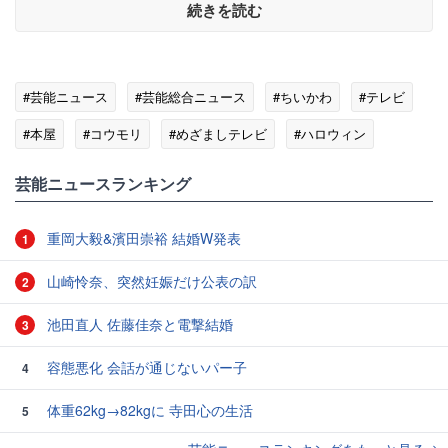
続きを読む
#芸能ニュース
#芸能総合ニュース
#ちいかわ
#テレビ
#本屋
#コウモリ
#めざましテレビ
#ハロウィン
#バラエティ
芸能ニュースランキング
重岡大毅&濱田崇裕 結婚W発表
1
山崎怜奈、突然妊娠だけ公表の訳
2
池田直人 佐藤佳奈と電撃結婚
3
容態悪化 会話が通じないパー子
4
体重62kg→82kgに 寺田心の生活
5