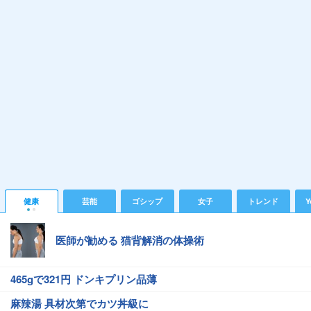
健康
芸能
ゴシップ
女子
トレンド
Y
医師が勧める 猫背解消の体操術
465gで321円 ドンキプリン品薄
麻辣湯 具材次第でカツ丼級に