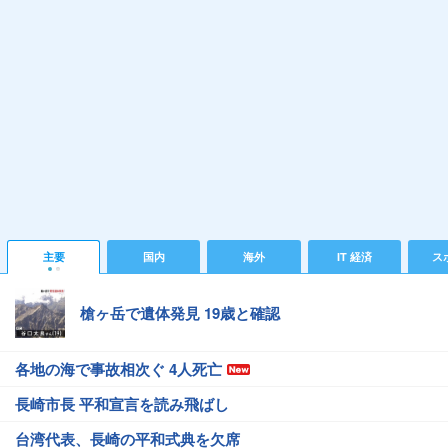
主要
国内
海外
IT 経済
ス
槍ヶ岳で遺体発見 19歳と確認
各地の海で事故相次ぐ 4人死亡
長崎市長 平和宣言を読み飛ばし
台湾代表、長崎の平和式典を欠席