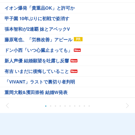
イオン爆発「貴重品OK」と許可か
甲子園 10年ぶりに初戦で姿消す
張本智和が2連覇 妹とアベックV
藤原竜也、「労務改善」アピール
ドン小西「いつ心臓止まっても」
新人声優 結婚願望を吐露し反響
有吉 いまだに後悔していること
「VIVANT」ラストで裏切り者判明
重岡大毅&濱田崇裕 結婚W発表