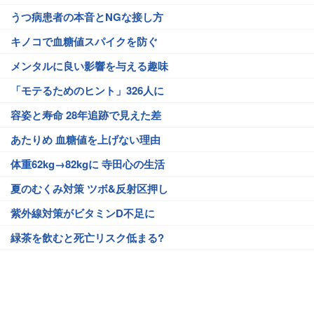
うつ病患者の本音とNGな接し方
キノコで血糖値スパイクを防ぐ
メンタルに良い影響を与える趣味
「モテるためのヒント」326人に
容姿と寿命 28年追跡で見えた差
あたりめ 血糖値を上げない理由
体重62kg→82kgに 寺田心の生活
夏のむくみ対策 ツボ&反射区押し
紫外線対策がビタミンD不足に
緑茶を飲むと死亡リスク低まる?