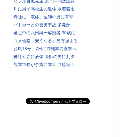
ダブル台風発生 太平洋側は注意
川に男子高校生の遺体 水着着用
寺社に「液体」医師の男に有罪
パトカーとの衝突事故 多発か
逃亡中の八田與一容疑者 30歳に
コメ価格「安くなる」見方強まる
台風13号、7日に沖縄本島直撃へ
神社や寺に液体 医師の男に判決
熊本市長が余震に本音 共感続々