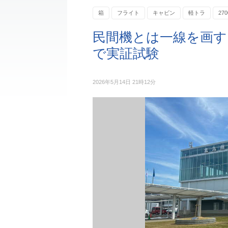
箱
フライト
キャビン
軽トラ
270
民間機とは一線を画す
で実証試験
2026年5月14日 21時12分