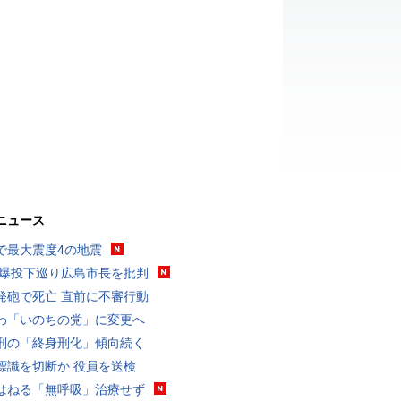
ニュース
で最大震度4の地震
原爆投下巡り広島市長を批判
発砲で死亡 直前に不審行動
わ「いのちの党」に変更へ
刑の「終身刑化」傾向続く
標識を切断か 役員を送検
はねる「無呼吸」治療せず