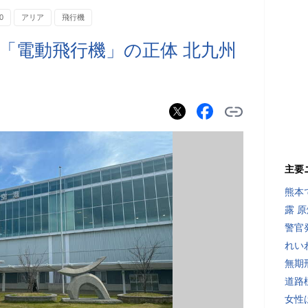
0
アリア
飛行機
「電動飛行機」の正体 北九州
主要
熊本
露 
警官
れい
無期
道路
女性