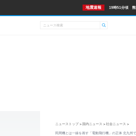
地震速報
19時51分頃 
ニューストップ
国内ニュース
社会ニュース
>
>
>
民間機とは一線を画す「電動飛行機」の正体 北九州