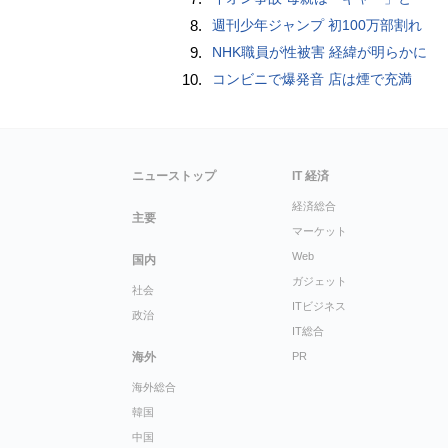
8.
週刊少年ジャンプ 初100万部割れ
9.
NHK職員が性被害 経緯が明らかに
10.
コンビニで爆発音 店は煙で充満
ニューストップ
IT 経済
経済総合
主要
マーケット
Web
国内
ガジェット
社会
ITビジネス
政治
IT総合
海外
PR
海外総合
韓国
中国