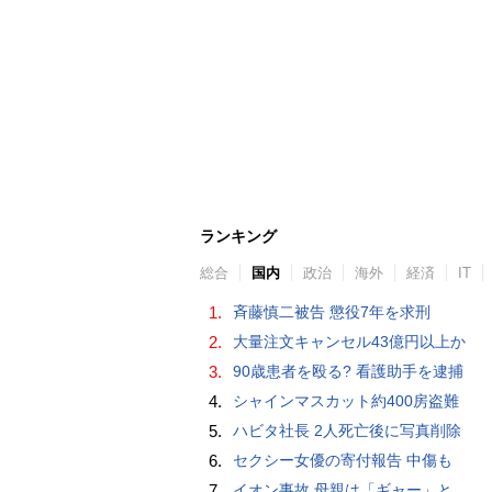
ランキング
総合
国内
政治
海外
経済
IT
1.
斉藤慎二被告 懲役7年を求刑
2.
大量注文キャンセル43億円以上か
3.
90歳患者を殴る? 看護助手を逮捕
4.
シャインマスカット約400房盗難
5.
ハビタ社長 2人死亡後に写真削除
6.
セクシー女優の寄付報告 中傷も
7.
イオン事故 母親は「ギャー」と