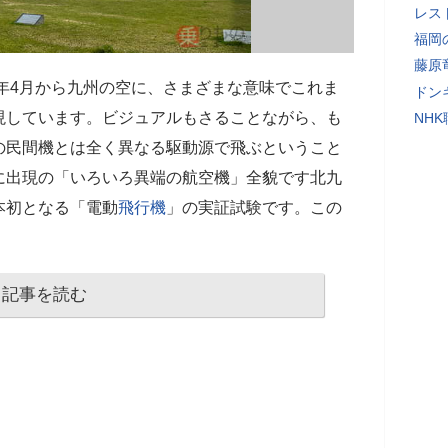
レス
福岡
藤原
6年4月から九州の空に、さまざまな意味でこれま
ドン
現しています。ビジュアルもさることながら、も
NH
の民間機とは全く異なる駆動源で飛ぶということ
に出現の「いろいろ異端の航空機」全貌です北九
本初となる「電動
飛行機
」の実証試験です。この
記事を読む