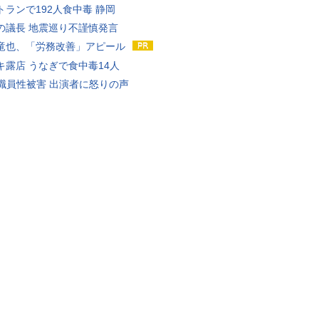
トランで192人食中毒 静岡
の議長 地震巡り不謹慎発言
竜也、「労務改善」アピール
キ露店 うなぎで食中毒14人
K職員性被害 出演者に怒りの声