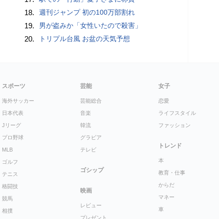
18.
週刊ジャンプ 初の100万部割れ
19.
男が盗みか「女性いたので殺害」
20.
トリプル台風 お盆の天気予想
スポーツ
芸能
女子
海外サッカー
芸能総合
恋愛
日本代表
音楽
ライフスタイル
Jリーグ
韓流
ファッション
プロ野球
グラビア
トレンド
MLB
テレビ
本
ゴルフ
ゴシップ
教育・仕事
テニス
からだ
格闘技
映画
マネー
競馬
レビュー
車
相撲
プレゼント