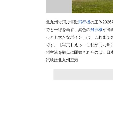
北九州で飛ぶ電動
飛行機
の正体202
でと一線を画す、異色の
飛行機
が出
っとも大きなポイントは、これまで
です。【写真】えっ…これが北九州
州空港を拠点に開始されたのは、日
試験は北九州空港