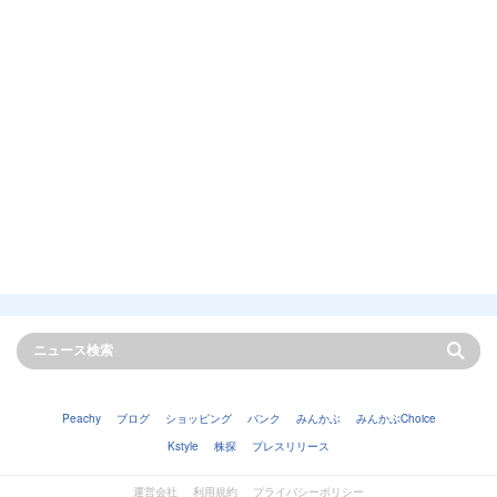
Peachy
ブログ
ショッピング
バンク
みんかぶ
みんかぶChoice
Kstyle
株探
プレスリリース
運営会社
利用規約
プライバシーポリシー