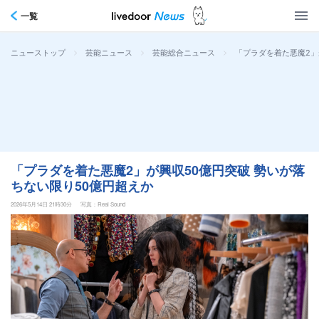
一覧
>
>
>
「プラダを着た悪魔2」
ニューストップ
芸能ニュース
芸能総合ニュース
「プラダを着た悪魔2」が興収50億円突破 勢いが落
ちない限り50億円超えか
2026年5月14日 21時30分
写真：Real Sound