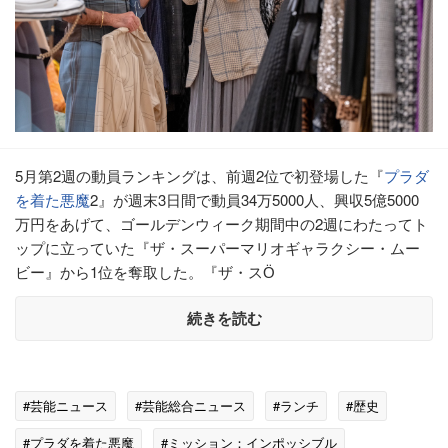
5月第2週の動員ランキングは、前週2位で初登場した『
プラダ
を着た悪魔
2』が週末3日間で動員34万5000人、興収5億5000
万円をあげて、ゴールデンウィーク期間中の2週にわたってト
ップに立っていた『ザ・スーパーマリオギャラクシー・ムー
ビー』から1位を奪取した。『ザ・スӦ
続きを読む
#芸能ニュース
#芸能総合ニュース
#ランチ
#歴史
#プラダを着た悪魔
#ミッション：インポッシブル