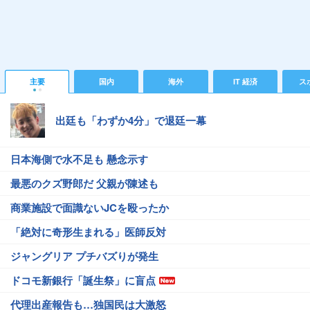
主要
国内
海外
IT 経済
ス
出廷も「わずか4分」で退廷一幕
日本海側で水不足も 懸念示す
最悪のクズ野郎だ 父親が陳述も
商業施設で面識ないJCを殴ったか
「絶対に奇形生まれる」医師反対
ジャングリア プチバズりが発生
ドコモ新銀行「誕生祭」に盲点
代理出産報告も…独国民は大激怒