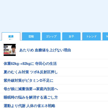
健康
芸能
ゴシップ
女子
トレンド
Y
あたりめ 血糖値を上げない理由
体重62kg→82kgに 寺田心の生活
夏のむくみ対策 ツボ&反射区押し
紫外線対策がビタミンD不足に
母が娘に減量強要→家庭内別居へ
睡眠時の悩みを解消する過ごし方
運動より代謝 人体の省エネ戦略