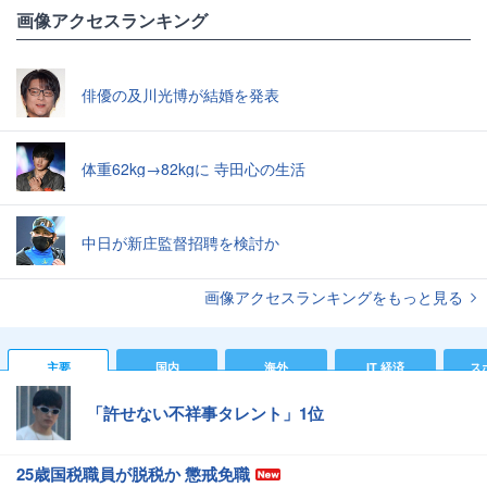
画像アクセスランキング
俳優の及川光博が結婚を発表
体重62kg→82kgに 寺田心の生活
中日が新庄監督招聘を検討か
画像アクセスランキングをもっと見る
主要
国内
海外
IT 経済
ス
「許せない不祥事タレント」1位
25歳国税職員が脱税か 懲戒免職