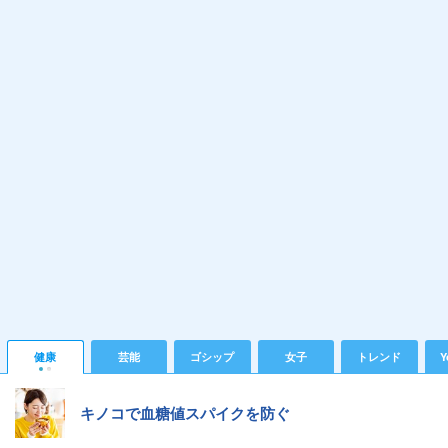
健康
芸能
ゴシップ
女子
トレンド
Y
キノコで血糖値スパイクを防ぐ