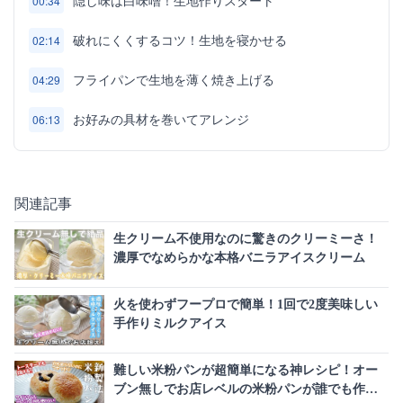
隠し味は白味噌！生地作りスタート
00:34
破れにくくするコツ！生地を寝かせる
02:14
フライパンで生地を薄く焼き上げる
04:29
お好みの具材を巻いてアレンジ
06:13
関連記事
生クリーム不使用なのに驚きのクリーミーさ！
濃厚でなめらかな本格バニラアイスクリーム
火を使わずフープロで簡単！1回で2度美味しい
手作りミルクアイス
難しい米粉パンが超簡単になる神レシピ！オー
ブン無しでお店レベルの米粉パンが誰でも作れ