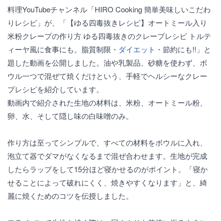
料理YouTubeチャンネル「HIRO Cooking 簡単美味しいこだわ
りレシピ」が、「【ゆる四毒抜きレシピ】オートミール入り
米粉クレープの作り方 ゆる四毒抜きのクレープレシピ トルテ
ィーヤ風に食事にも。脂質制限・
ダイエット
・節約にも!!」と
題した動画を公開しました。油や乳製品、砂糖を使わず、ボ
ウル一つで混ぜて焼くだけという、手軽でヘルシーなクレー
プレシピを紹介しています。
動画内で紹介された生地の材料は、米粉、オートミール粉、
卵、水、そして隠し味の白味噌のみ。
作り方は至ってシンプルで、すべての材料をボウルに入れ、
泡立て器でダマがなくなるまで混ぜ合わせます。生地が完成
したらラップをして15分ほど寝かせるのがポイント。「寝か
せることによって破れにくく、焼きやすくなります」と、綺
麗に焼くためのコツを伝授しました。