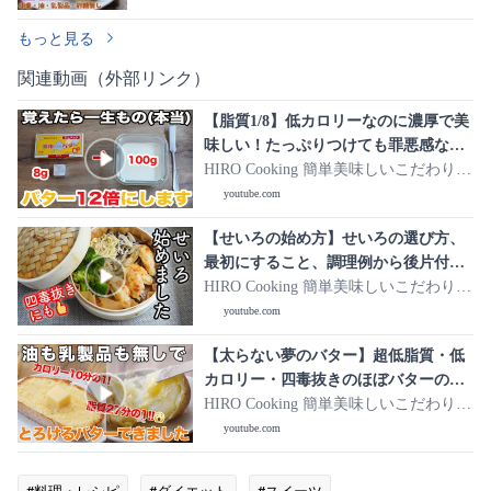
る！
もっと見る
関連動画（外部リンク）
【脂質1/8】低カロリーなのに濃厚で美
味しい！たっぷりつけても罪悪感な
し。牛乳と少しのバターを混ぜて12倍
HIRO Cooking 簡単美味しいこだわりレ
に増やす方法 脂質制限・ダイエッ
シピ
youtube.com
ト・節約にも!! 四毒抜きレシピではあ
【せいろの始め方】せいろの選び方、
りません。
最初にすること、調理例から後片付け
まで。せいろを始めようかどうか考え
HIRO Cooking 簡単美味しいこだわりレ
中の方へ。4毒抜きにもぴったり。
シピ
youtube.com
【太らない夢のバター】超低脂質・低
カロリー・四毒抜きのほぼバターの作
り方☆油脂・乳製品無しでバターの食
HIRO Cooking 簡単美味しいこだわりレ
感と味を再現しました。四毒抜き・脂
シピ
youtube.com
質制限・ダイエット・節約にも!! バ
ター風スプレッド
#料理・レシピ
#ダイエット
#スイーツ