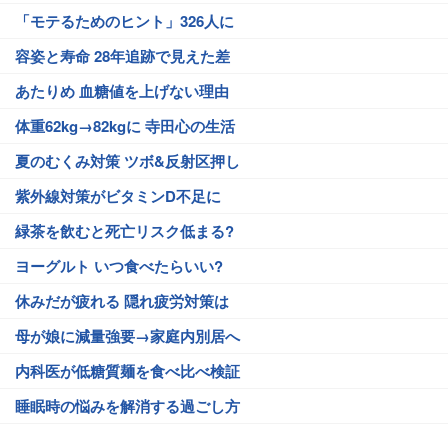
「モテるためのヒント」326人に
容姿と寿命 28年追跡で見えた差
あたりめ 血糖値を上げない理由
体重62kg→82kgに 寺田心の生活
夏のむくみ対策 ツボ&反射区押し
紫外線対策がビタミンD不足に
緑茶を飲むと死亡リスク低まる?
ヨーグルト いつ食べたらいい?
休みだが疲れる 隠れ疲労対策は
母が娘に減量強要→家庭内別居へ
内科医が低糖質麺を食べ比べ検証
睡眠時の悩みを解消する過ごし方