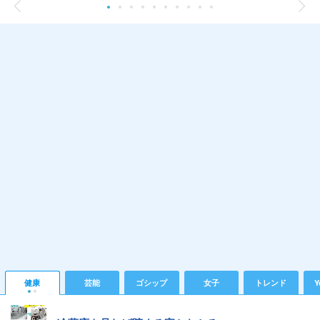
健康
芸能
ゴシップ
女子
トレンド
Y