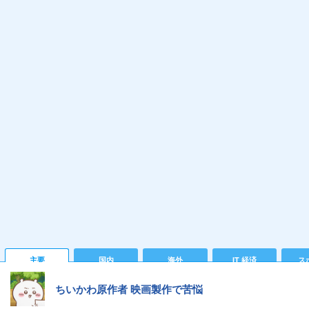
主要
国内
海外
IT 経済
ス
ちいかわ原作者 映画製作で苦悩