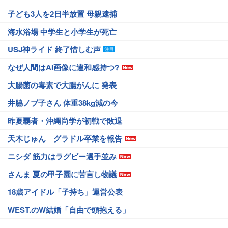
子ども3人を2日半放置 母親逮捕
海水浴場 中学生と小学生が死亡
USJ神ライド 終了惜しむ声
なぜ人間はAI画像に違和感持つ?
大腸菌の毒素で大腸がんに 発表
井脇ノブ子さん 体重38kg減の今
昨夏覇者・沖縄尚学が初戦で敗退
天木じゅん グラドル卒業を報告
ニシダ 筋力はラグビー選手並み
さんま 夏の甲子園に苦言し物議
18歳アイドル「子持ち」運営公表
WEST.のW結婚「自由で頭抱える」