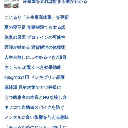
冷蔵庫を見れば貯まる家かわかる
こじるり「人生最高体重」を更新
夏の寝不足 食事制限でも太る訳
体臭の原因 プロテインの可能性
医師が勧める 猫背解消の体操術
人生台無しに…やめるべき7項目
さくらんぼ 驚くべき効果効能
465gで321円 ドンキプリン品薄
麻辣湯 具材次第でカツ丼級に
うつ病患者の本音とNGな接し方
キノコで血糖値スパイクを防ぐ
メンタルに良い影響を与える趣味
「モテるためのヒント」326人に