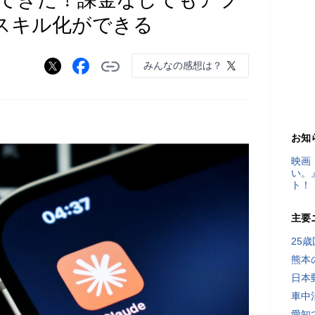
スキル化ができる
みんなの感想は？
お知
映画
い。
ト！
主要
25
熊本
日本
車中
愛知