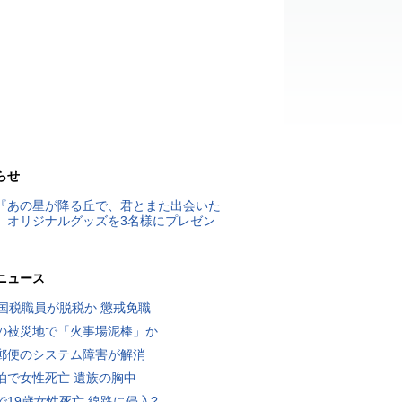
らせ
『あの星が降る丘で、君とまた出会いた
』オリジナルグッズを3名様にプレゼン
ニュース
歳国税職員が脱税か 懲戒免職
の被災地で「火事場泥棒」か
郵便のシステム障害が解消
泊で女性死亡 遺族の胸中
で19歳女性死亡 線路に侵入?