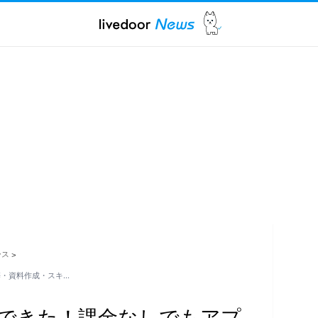
ース
>
携・資料作成・スキ…
由ができた！課金なしでもアプ