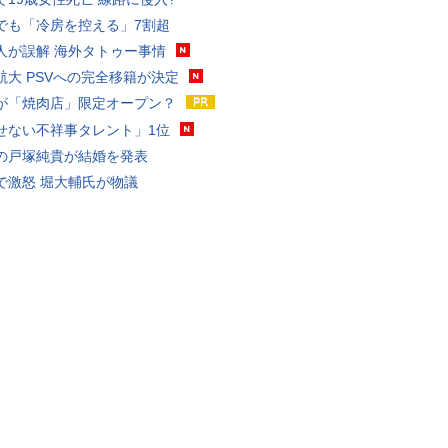
でも「冷房を控える」7割超
人が誤解 海外タトゥー事情
航大 PSVへの完全移籍が決定
が「焼肉店」限定オープン？
せない不祥事タレント」1位
の戸塚純貴が結婚を発表
で激怒 堀大輔氏が物議