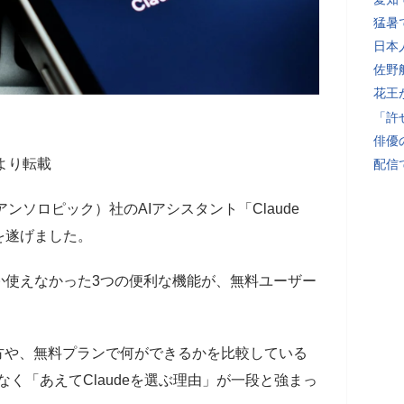
猛暑
日本
佐野
花王
「許
俳優
より転載
配信
c（アンソロピック）社のAIアシスタント「Claude
を遂げました。
か使えなかった3つの便利な機能が、無料ユーザー
方や、無料プランで何ができるかを比較している
ではなく「あえてClaudeを選ぶ理由」が一段と強まっ