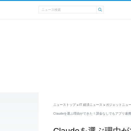
ニューストップ
IT 経済ニュース
ガジェットニュ
>
>
Claudeを選ぶ理由ができた！課金なしでもアプリ連
Claudeを選ぶ理