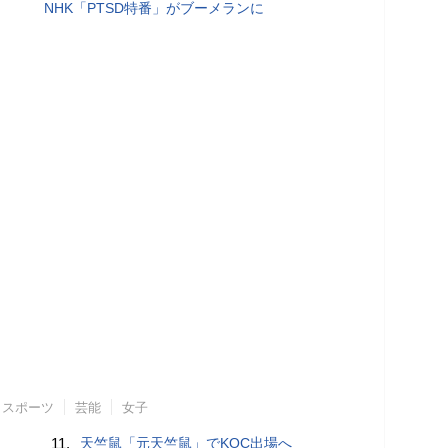
NHK「PTSD特番」がブーメランに
スポーツ
芸能
女子
11.
天竺鼠「元天竺鼠」でKOC出場へ