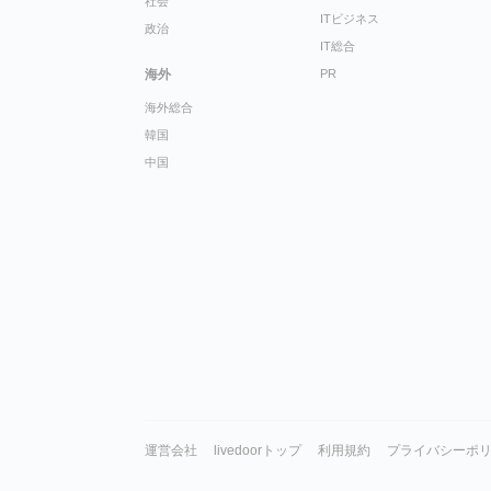
社会
ITビジネス
政治
IT総合
海外
PR
海外総合
韓国
中国
運営会社
livedoorトップ
利用規約
プライバシーポ