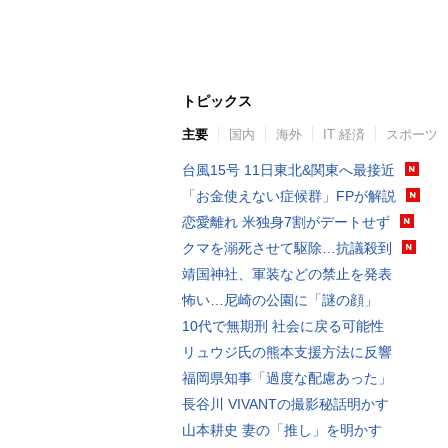
トピックス
主要
国内
海外
IT 経済
スポーツ
台風15号 11日東北&関東へ最接近
「お金使えない症候群」FPが解説
恋愛離れ 米独身7割がデートせず
クマを溺死させて駆除…抗議殺到
靖国神社、軍装などの禁止を発表
怖い…尼崎の公園に「謎の顔」
10代で無期刑 社会に戻る可能性
リュウジ氏の熊本支援方法に反響
福岡県知事「過度な配慮あった」
長谷川 VIVANTの撮影秘話明かす
山本耕史 妻の「推し」を明かす