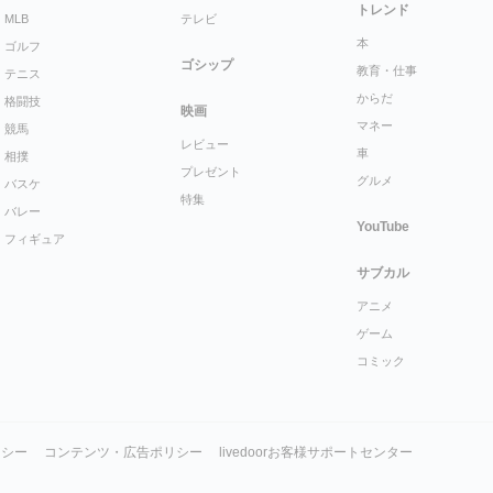
トレンド
MLB
テレビ
本
ゴルフ
ゴシップ
教育・仕事
テニス
からだ
格闘技
映画
マネー
競馬
レビュー
車
相撲
プレゼント
グルメ
バスケ
特集
バレー
YouTube
フィギュア
サブカル
アニメ
ゲーム
コミック
リシー
コンテンツ・広告ポリシー
livedoorお客様サポートセンター