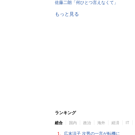
佐藤二朗「何ひとつ言えなくて」
もっと見る
ランキング
総合
国内
政治
海外
経済
IT
1.
広末涼子 次男の一言が転機に