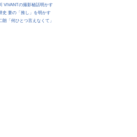
川 VIVANTの撮影秘話明かす
耕史 妻の「推し」を明かす
二朗「何ひとつ言えなくて」