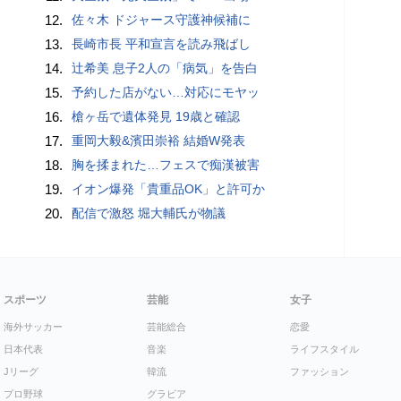
12.
佐々木 ドジャース守護神候補に
13.
長崎市長 平和宣言を読み飛ばし
14.
辻希美 息子2人の「病気」を告白
15.
予約した店がない…対応にモヤッ
16.
槍ヶ岳で遺体発見 19歳と確認
17.
重岡大毅&濱田崇裕 結婚W発表
18.
胸を揉まれた…フェスで痴漢被害
19.
イオン爆発「貴重品OK」と許可か
20.
配信で激怒 堀大輔氏が物議
スポーツ
芸能
女子
海外サッカー
芸能総合
恋愛
日本代表
音楽
ライフスタイル
Jリーグ
韓流
ファッション
プロ野球
グラビア