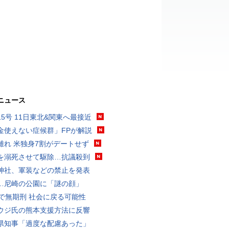
ニュース
15号 11日東北&関東へ最接近
金使えない症候群」FPが解説
離れ 米独身7割がデートせず
を溺死させて駆除…抗議殺到
神社、軍装などの禁止を発表
…尼崎の公園に「謎の顔」
代で無期刑 社会に戻る可能性
ウジ氏の熊本支援方法に反響
県知事「過度な配慮あった」