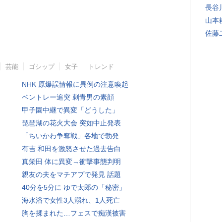
長谷
山本
佐藤
芸能
ゴシップ
女子
トレンド
NHK 原爆誤情報に異例の注意喚起
ベントレー追突 刺青男の素顔
甲子園中継で異変「どうした」
琵琶湖の花火大会 突如中止発表
「ちいかわ争奪戦」各地で勃発
有吉 和田を激怒させた過去告白
真栄田 体に異変→衝撃事態判明
親友の夫をマチアプで発見 話題
40分を5分に ゆで太郎の「秘密」
海水浴で女性3人溺れ、1人死亡
胸を揉まれた…フェスで痴漢被害