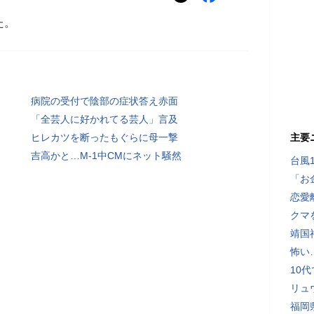
た。
病院の受付で陰部の症状答え赤面
「全芸人に好かれてる芸人」言及
ヒレカツを断ったもぐらに母一撃
主要
吉高かと…M-1中CMにネット騒然
台風
「お
恋愛
クマ
靖国
怖い
10
リュ
福岡