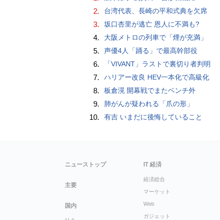
2.
台湾代表、長崎の平和式典を欠席
3.
坂口杏里が逃亡 恩人に不満も?
4.
大阪メトロの列車で「煙が充満」
5.
声優4人「踊る」で最高幹部役
6.
「VIVANT」ラストで裏切り者判明
7.
ハリアー改良 HEV一本化で高級化
8.
板倉滉 開幕戦でまたベンチ外
9.
肺がんが疑われる「爪の形」
10.
有吉 いまだに後悔していること
ニューストップ
IT 経済
経済総合
主要
マーケット
Web
国内
ガジェット