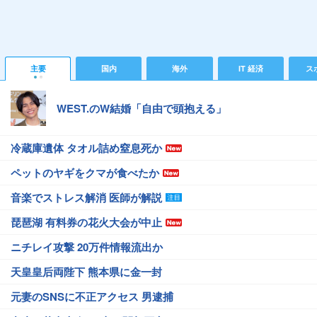
主要
国内
海外
IT 経済
ス
WEST.のW結婚「自由で頭抱える」
冷蔵庫遺体 タオル詰め窒息死か
ペットのヤギをクマが食べたか
音楽でストレス解消 医師が解説
琵琶湖 有料券の花火大会が中止
ニチレイ攻撃 20万件情報流出か
天皇皇后両陛下 熊本県に金一封
元妻のSNSに不正アクセス 男逮捕