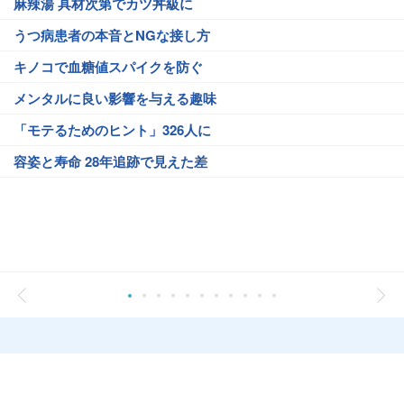
麻辣湯 具材次第でカツ丼級に
うつ病患者の本音とNGな接し方
キノコで血糖値スパイクを防ぐ
メンタルに良い影響を与える趣味
「モテるためのヒント」326人に
容姿と寿命 28年追跡で見えた差