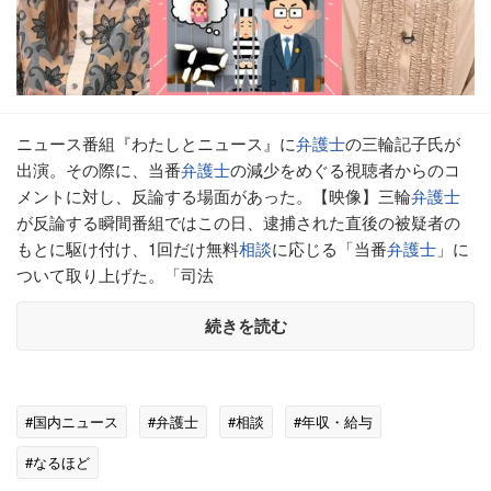
ニュース番組『わたしとニュース』に
弁護士
の三輪記子氏が
出演。その際に、当番
弁護士
の減少をめぐる視聴者からのコ
メントに対し、反論する場面があった。【映像】三輪
弁護士
が反論する瞬間番組ではこの日、逮捕された直後の被疑者の
もとに駆け付け、1回だけ無料
相談
に応じる「当番
弁護士
」に
ついて取り上げた。「司法
続きを読む
#国内ニュース
#弁護士
#相談
#年収・給与
#なるほど