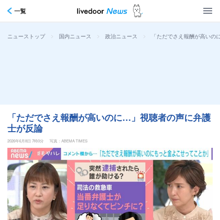
一覧
>
>
>
「ただでさえ報酬が高いの
ニューストップ
国内ニュース
政治ニュース
「ただでさえ報酬が高いのに…」視聴者の声に弁護
士が反論
2026年6月8日 7時0分
写真：ABEMA TIMES