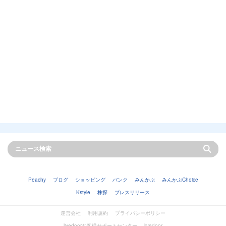
Peachy
ブログ
ショッピング
バンク
みんかぶ
みんかぶChoice
Kstyle
株探
プレスリリース
運営会社
利用規約
プライバシーポリシー
livedoorお客様サポートセンター
livedoor