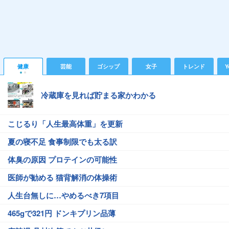
健康
芸能
ゴシップ
女子
トレンド
Y
冷蔵庫を見れば貯まる家かわかる
こじるり「人生最高体重」を更新
夏の寝不足 食事制限でも太る訳
体臭の原因 プロテインの可能性
医師が勧める 猫背解消の体操術
人生台無しに…やめるべき7項目
465gで321円 ドンキプリン品薄