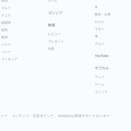
MLB
テレビ
本
ゴルフ
ゴシップ
教育・仕事
テニス
からだ
格闘技
映画
マネー
競馬
レビュー
車
相撲
プレゼント
グルメ
バスケ
特集
バレー
YouTube
フィギュア
サブカル
アニメ
ゲーム
コミック
リシー
コンテンツ・広告ポリシー
livedoorお客様サポートセンター