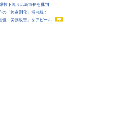
原爆投下巡り広島市長を批判
刑の「終身刑化」傾向続く
竜也「労務改善」をアピール