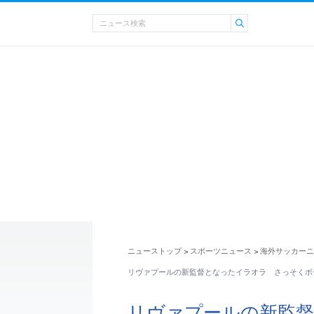
ニューストップ
スポーツニュース
海外サッカーニ
>
>
リヴァプールの新監督となったイラオラ さっそくボ
リヴァプールの新監