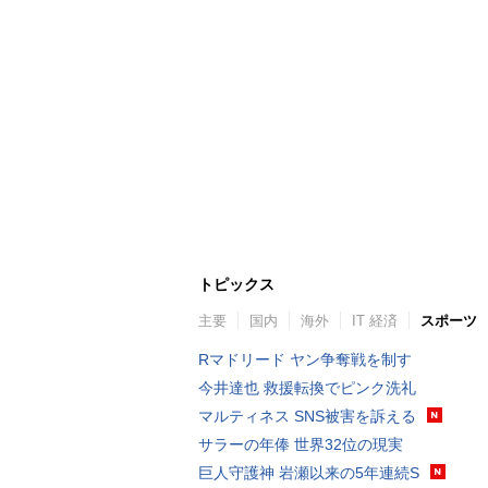
トピックス
主要
国内
海外
IT 経済
スポーツ
Rマドリード ヤン争奪戦を制す
今井達也 救援転換でピンク洗礼
マルティネス SNS被害を訴える
サラーの年俸 世界32位の現実
巨人守護神 岩瀬以来の5年連続S