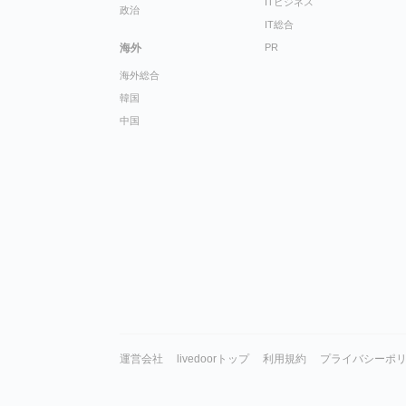
ITビジネス
政治
IT総合
海外
PR
海外総合
韓国
中国
運営会社
livedoorトップ
利用規約
プライバシーポ