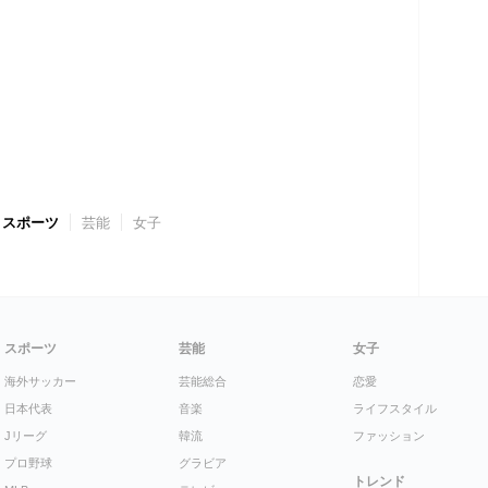
スポーツ
芸能
女子
スポーツ
芸能
女子
海外サッカー
芸能総合
恋愛
日本代表
音楽
ライフスタイル
Jリーグ
韓流
ファッション
プロ野球
グラビア
トレンド