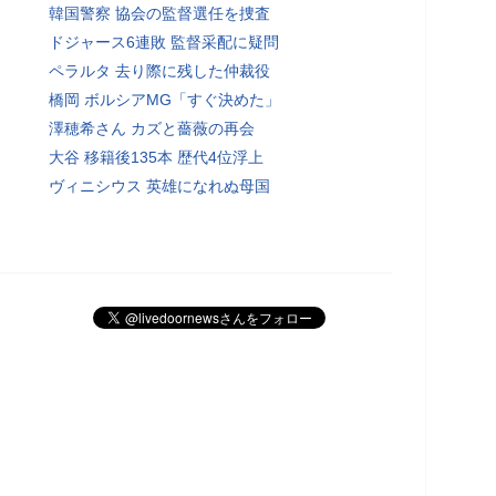
韓国警察 協会の監督選任を捜査
ドジャース6連敗 監督采配に疑問
ペラルタ 去り際に残した仲裁役
橋岡 ボルシアMG「すぐ決めた」
澤穂希さん カズと薔薇の再会
大谷 移籍後135本 歴代4位浮上
ヴィニシウス 英雄になれぬ母国