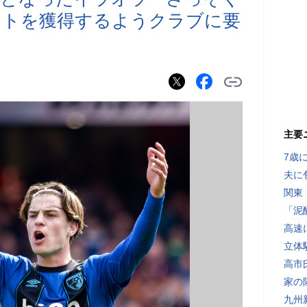
ットを獲得するようクラブに要
主要
7歳
夫に
関東
「泥
高速
立体
高市
家の
九州