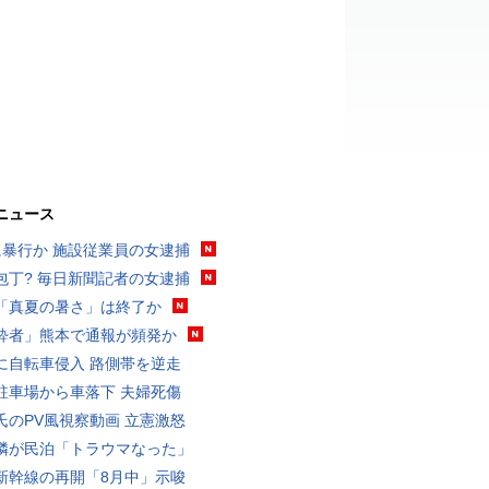
ニュース
に暴行か 施設従業員の女逮捕
包丁? 毎日新聞記者の女逮捕
「真夏の暑さ」は終了か
酔者」熊本で通報が頻発か
に自転車侵入 路側帯を逆走
駐車場から車落下 夫婦死傷
氏のPV風視察動画 立憲激怒
隣が民泊「トラウマなった」
新幹線の再開「8月中」示唆