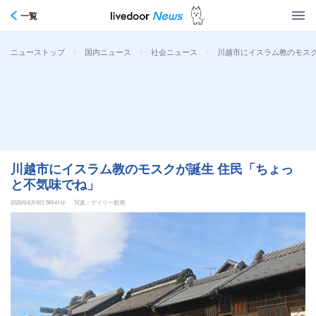
一覧
>
>
>
川越市にイスラム教のモスク
ニューストップ
国内ニュース
社会ニュース
川越市にイスラム教のモスクが誕生 住民「ちょっ
と不気味でね」
2026年6月8日 5時41分
写真：デイリー新潮