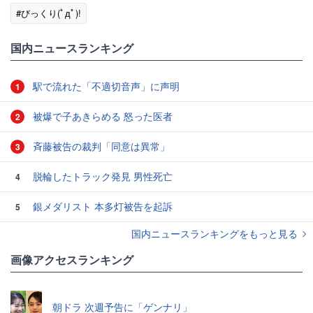
#びっくり(ﾟдﾟ)!
国内ニュースランキング
駅で流れた「不適切音声」に声明
1
被爆で子あきらめる 怒った医者
2
斉藤被告の裁判「同意は異常」
3
脱輪したトラック発見 男性死亡
4
銀メダリスト 本多灯被告を起訴
5
国内ニュースランキングをもっと見る
画像アクセスランキング
朝ドラ 次週予告に「ゲンナリ」