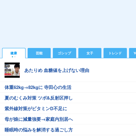
健康
芸能
ゴシップ
女子
トレンド
Y
あたりめ 血糖値を上げない理由
体重62kg→82kgに 寺田心の生活
夏のむくみ対策 ツボ&反射区押し
紫外線対策がビタミンD不足に
母が娘に減量強要→家庭内別居へ
睡眠時の悩みを解消する過ごし方