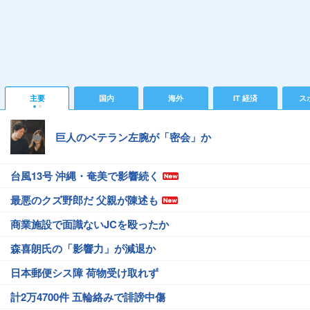
主要
国内
海外
IT 経済
ス
巨人のベテラン左腕が「密会」か
台風13号 沖縄・奄美で影響続く
最悪のクズ野郎だ 父親が陳述も
商業施設で面識ないJCを殴ったか
森喜朗氏の「影響力」が減退か
日本郵便シス障 荷物受け取れず
計2万4700件 五輪絡みで誹謗中傷