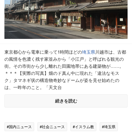
東京都心から電車に乗って1時間ほどの
埼玉県
川越市は、古都
の風情を色濃く残す家並みから「小江戸」と呼ばれる観光の
街。その市街から少し離れた田園地帯にある建築物が……。
＊＊＊【実際の写真】畑のド真ん中に現れた「違法なモス
ク」タマネギ状の構造物奇妙なドームが姿を見せ始めたの
は、一昨年のこと。「天文台
続きを読む
#国内ニュース
#社会ニュース
#イスラム教
#埼玉県