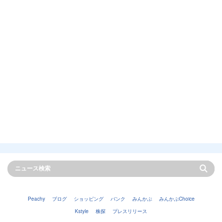
Peachy
ブログ
ショッピング
バンク
みんかぶ
みんかぶChoice
Kstyle
株探
プレスリリース