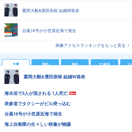
重岡大毅&濱田崇裕 結婚W発表
台風16号が小笠原近海で発生
画像アクセスランキングをもっと見る
主要
国内
海外
IT 経済
ス
重岡大毅&濱田崇裕 結婚W発表
海水浴で3人が流される 1人死亡
表参道でタクシーがビル突っ込む
台風16号が小笠原近海で発生
海上自衛隊の生々しい映像が物議