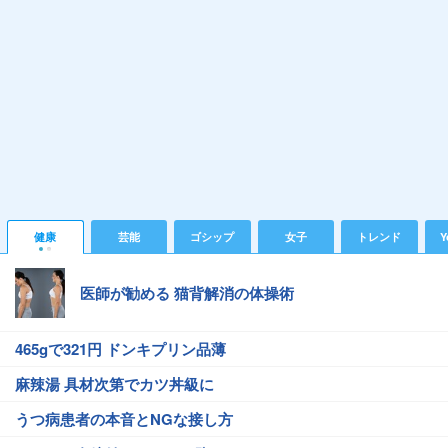
健康
芸能
ゴシップ
女子
トレンド
Y
医師が勧める 猫背解消の体操術
465gで321円 ドンキプリン品薄
麻辣湯 具材次第でカツ丼級に
うつ病患者の本音とNGな接し方