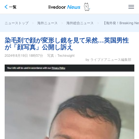
一覧
>
>
>
【海外発！Breakin
ニューストップ
海外ニュース
海外総合ニュース
染毛剤で顔が変形し鏡を見て呆然…英国男性
が「顔写真」公開し訴え
2024年8月19日 18時57分
写真：Techinsight
by ライブドアニュース編集部