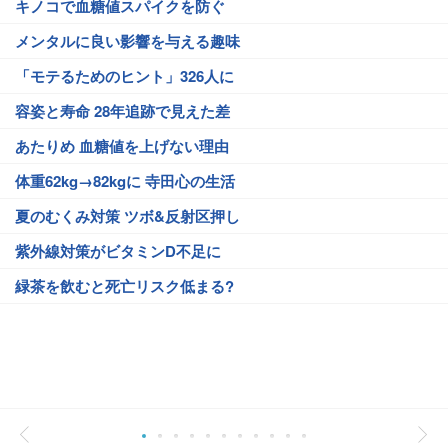
キノコで血糖値スパイクを防ぐ
メンタルに良い影響を与える趣味
「モテるためのヒント」326人に
容姿と寿命 28年追跡で見えた差
あたりめ 血糖値を上げない理由
体重62kg→82kgに 寺田心の生活
夏のむくみ対策 ツボ&反射区押し
紫外線対策がビタミンD不足に
緑茶を飲むと死亡リスク低まる?