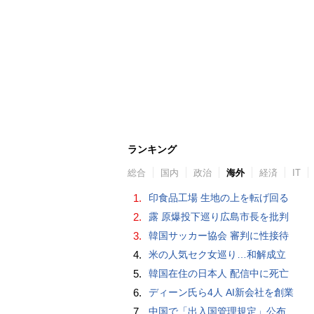
ランキング
総合
国内
政治
海外
経済
IT
1.
印食品工場 生地の上を転げ回る
2.
露 原爆投下巡り広島市長を批判
3.
韓国サッカー協会 審判に性接待
4.
米の人気セク女巡り…和解成立
5.
韓国在住の日本人 配信中に死亡
6.
ディーン氏ら4人 AI新会社を創業
7.
中国で「出入国管理規定」公布