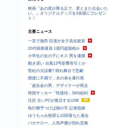
映画『あの星が降る丘で、君とまた出会いた
い。』オリジナルグッズを3名様にプレゼン
ト！
主要ニュース
一言で激昂 巨漢が女子高生殺害
20代税務署員 1億円超脱税か
小学生の女の子にキス 男を逮捕
動き遅い 台風13号影響長引くか
世紀の大誤審? 晴れ舞台で悲劇
態度に不満で…夫の弟を暴行死
「超合金の男」デザイナーが死去
韓国サッカー「性接待」SNS紛糾
注目 古いPCが復活するUSB
執行猶予つけば御の字 記者指摘
ゆうちゃみ熱望も10回落ちた過去
バカヤロー…人気声優が別れ悲痛