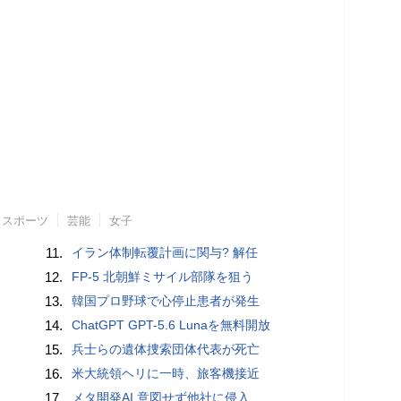
スポーツ
芸能
女子
11.
イラン体制転覆計画に関与? 解任
12.
FP-5 北朝鮮ミサイル部隊を狙う
13.
韓国プロ野球で心停止患者が発生
14.
ChatGPT GPT-5.6 Lunaを無料開放
15.
兵士らの遺体捜索団体代表が死亡
16.
米大統領ヘリに一時、旅客機接近
17.
メタ開発AI 意図せず他社に侵入