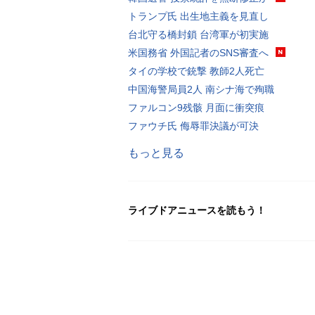
トランプ氏 出生地主義を見直し
台北守る橋封鎖 台湾軍が初実施
米国務省 外国記者のSNS審査へ
タイの学校で銃撃 教師2人死亡
中国海警局員2人 南シナ海で殉職
ファルコン9残骸 月面に衝突痕
ファウチ氏 侮辱罪決議が可決
もっと見る
ライブドアニュースを読もう！