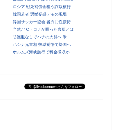
ロシア 戦死補償金狙う詐欺横行
韓国若者 選挙疑惑デモの現場
韓国サッカー協会 審判に性接待
当然だ C・ロナが贈った言葉とは
防護服なしでハチの大群へ 米
ハシナ元首相 投獄覚悟で帰国へ
ホルムズ海峡航行で料金徴収か