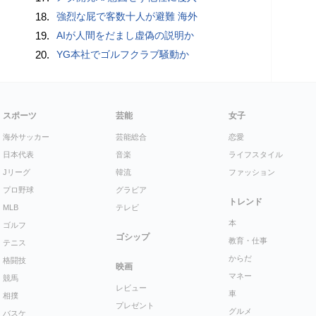
18.
強烈な屁で客数十人が避難 海外
19.
AIが人間をだまし虚偽の説明か
20.
YG本社でゴルフクラブ騒動か
スポーツ
芸能
女子
海外サッカー
芸能総合
恋愛
日本代表
音楽
ライフスタイル
Jリーグ
韓流
ファッション
プロ野球
グラビア
トレンド
MLB
テレビ
本
ゴルフ
ゴシップ
教育・仕事
テニス
からだ
格闘技
映画
マネー
競馬
レビュー
車
相撲
プレゼント
グルメ
バスケ