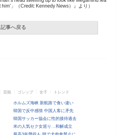
n’s head swelling up to look like Megamind lea
look at him’」（Credit: Kennedy News）』より）
記事へ戻る
芸能
ゴシップ
女子
トレンド
ホルムズ海峡 新航路で食い違い
韓国で反中感情 中国人客に矛先
韓国サッカー協会に性的接待過去
米の人気セク女巡り…和解成立
最高3年懲役も 韓で犬肉食禁止に