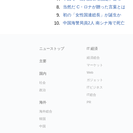
8.
当然だ C・ロナが贈った言葉とは
9.
初の「女性国連総長」が誕生か
10.
中国海警局員2人 南シナ海で死亡
ニューストップ
IT 経済
経済総合
主要
マーケット
Web
国内
ガジェット
社会
ITビジネス
政治
IT総合
海外
PR
海外総合
韓国
中国