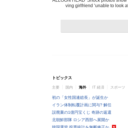
ALLOON HEAD’ Shock photos show ma
ving girlfriend ‘unable to 
トピックス
主要
国内
海外
IT 経済
スポーツ
初の「女性国連総長」が誕生か
イラン体制転覆計画に関与? 解任
誤廃棄の1億円宝くじ 奇跡の返還
北朝鮮部隊 ロシア西部へ展開か
韓国選管 投票統計を無断修正か