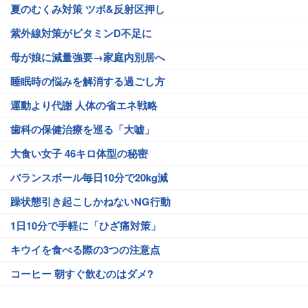
夏のむくみ対策 ツボ&反射区押し
紫外線対策がビタミンD不足に
母が娘に減量強要→家庭内別居へ
睡眠時の悩みを解消する過ごし方
運動より代謝 人体の省エネ戦略
歯科の保健治療を巡る「大嘘」
大食い女子 46キロ体型の秘密
バランスボール毎日10分で20kg減
躁状態引き起こしかねないNG行動
1日10分で手軽に「ひざ痛対策」
キウイを食べる際の3つの注意点
コーヒー 朝すぐ飲むのはダメ?