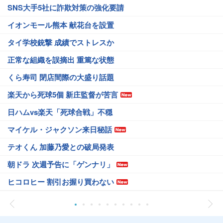
SNS大手5社に詐欺対策の強化要請
イオンモール熊本 献花台を設置
タイ学校銃撃 成績でストレスか
正常な組織を誤摘出 重篤な状態
くら寿司 閉店間際の大盛り話題
楽天から死球5個 新庄監督が苦言
日ハムvs楽天「死球合戦」不穏
マイケル・ジャクソン来日秘話
テオくん 加藤乃愛との破局発表
朝ドラ 次週予告に「ゲンナリ」
ヒコロヒー 割引お握り買わない