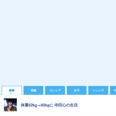
健康
芸能
ゴシップ
女子
トレンド
Y
体重62kg→82kgに 寺田心の生活