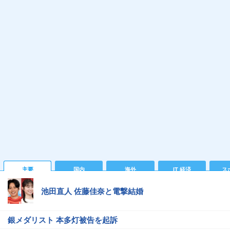
主要
国内
海外
IT 経済
ス
池田直人 佐藤佳奈と電撃結婚
銀メダリスト 本多灯被告を起訴