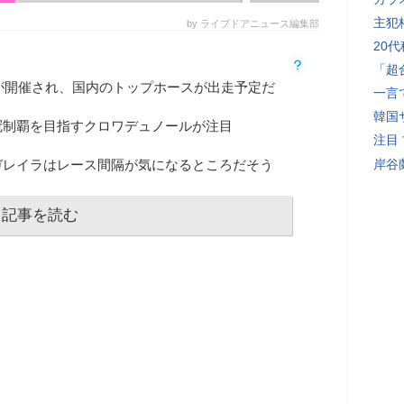
主犯
by ライブドアニュース編集部
20
「超
回が開催され、国内のトップホースが出走予定だ
一言
韓国
冠制覇を目指すクロワデュノールが注目
注目
ガレイラはレース間隔が気になるところだそう
岸谷
記事を読む