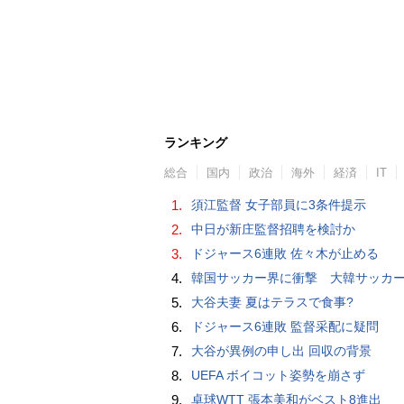
ランキング
総合
国内
政治
海外
経済
IT
1.
須江監督 女子部員に3条件提示
2.
中日が新庄監督招聘を検討か
3.
ドジャース6連敗 佐々木が止める
4.
韓国サッカー界に衝撃 大韓サッカー協会に外国人審判への“性的接待”疑惑 韓国メディア
5.
大谷夫妻 夏はテラスで食事?
6.
ドジャース6連敗 監督采配に疑問
7.
大谷が異例の申し出 回収の背景
8.
UEFA ボイコット姿勢を崩さず
9.
卓球WTT 張本美和がベスト8進出