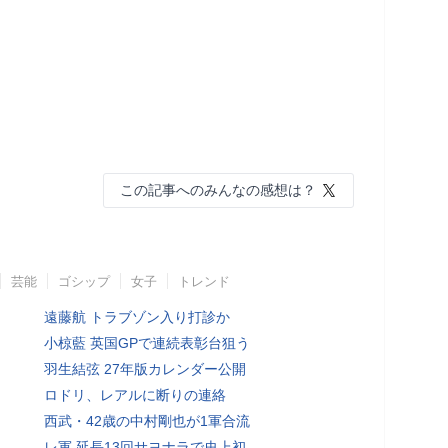
この記事へのみんなの感想は？
芸能
ゴシップ
女子
トレンド
遠藤航 トラブゾン入り打診か
小椋藍 英国GPで連続表彰台狙う
羽生結弦 27年版カレンダー公開
ロドリ、レアルに断りの連絡
西武・42歳の中村剛也が1軍合流
レ軍 延長13回サヨナラで史上初