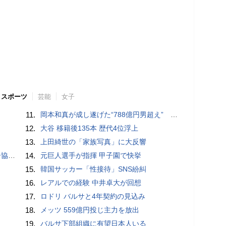
スポーツ
芸能
女子
11.
岡本和真が成し遂げた“788億円男超え” いつのまにか「3位」…見据える球団記録更新
12.
大谷 移籍後135本 歴代4位浮上
13.
上田綺世の「家族写真」に大反響
が報道
14.
元巨人選手が指揮 甲子園で快挙
15.
韓国サッカー「性接待」SNS紛糾
16.
レアルでの経験 中井卓大が回想
17.
ロドリ バルサと4年契約の見込み
18.
メッツ 559億円投じ主力を放出
19.
バルサ下部組織に有望日本人いる