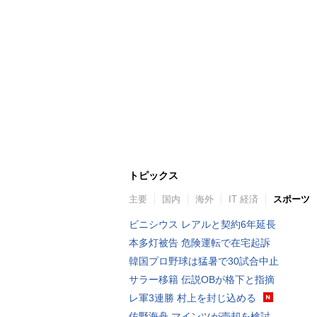
トピックス
主要
国内
海外
IT 経済
スポーツ
ビニシウス レアルと契約6年延長
本多灯被告 危険運転で在宅起訴
韓国プロ野球は猛暑で30試合中止
サラー移籍 伝説OBが格下と指摘
レ軍3連勝 村上を封じ込める
佐野海舟 マインツが売却を検討