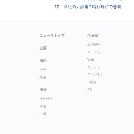
10.
世紀の大誤審? 晴れ舞台で悲劇
ニューストップ
IT 経済
経済総合
主要
マーケット
Web
国内
ガジェット
社会
ITビジネス
政治
IT総合
海外
PR
海外総合
韓国
中国