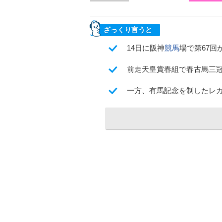
ざっくり言うと
14日に阪神
競馬
場で第67
前走天皇賞春組で春古馬三
一方、有馬記念を制したレ