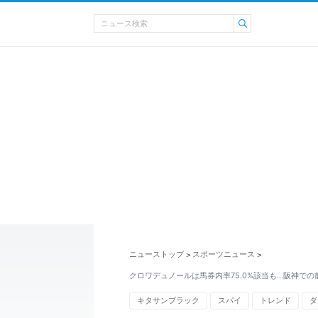
ニューストップ
スポーツニュース
>
>
クロワデュノールは馬券内率75.0%該当も...阪神で
キタサンブラック
スパイ
トレンド
ダ
イオン