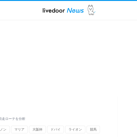
の前走ローテを分析
ノン
マリア
大阪杯
ドバイ
ライオン
競馬