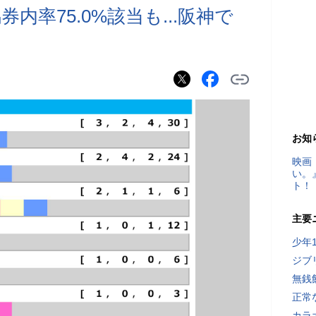
率75.0%該当も...阪神で
お知
映画
い。
ト！
主要
少年
ジブ
無銭
正常
カラ