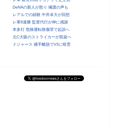
DeNAの新人が怒り 擁護の声も
レアルでの経験 中井卓大が回想
レ軍8連勝 監督代行が神に感謝
本多灯 危険運転致傷罪で起訴へ
元C大阪のストライカーが凱旋へ
ドジャース 捕手離脱でV3に暗雲