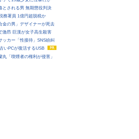
格とされる男 無期懲役判決
代税務署員 1億円超脱税か
合金の男」デザイナーが死去
で激昂 巨漢が女子高生殺害
サッカー「性接待」SNS紛糾
 古いPCが復活するUSB
蘭丸「喫煙者の権利が侵害」