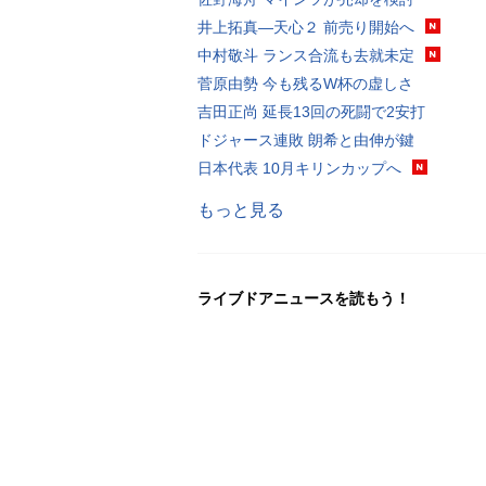
井上拓真―天心２ 前売り開始へ
中村敬斗 ランス合流も去就未定
菅原由勢 今も残るW杯の虚しさ
吉田正尚 延長13回の死闘で2安打
ドジャース連敗 朗希と由伸が鍵
日本代表 10月キリンカップへ
もっと見る
ライブドアニュースを読もう！