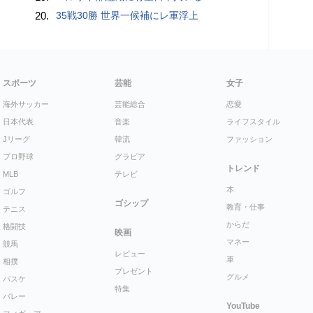
20.
35戦30勝 世界一候補にレ軍浮上
スポーツ
芸能
女子
海外サッカー
芸能総合
恋愛
日本代表
音楽
ライフスタイル
Jリーグ
韓流
ファッション
プロ野球
グラビア
トレンド
MLB
テレビ
本
ゴルフ
ゴシップ
教育・仕事
テニス
からだ
格闘技
映画
マネー
競馬
レビュー
車
相撲
プレゼント
グルメ
バスケ
特集
バレー
YouTube