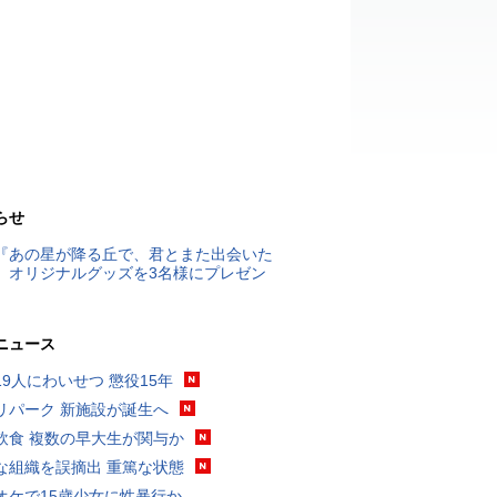
らせ
『あの星が降る丘で、君とまた出会いた
』オリジナルグッズを3名様にプレゼン
ニュース
19人にわいせつ 懲役15年
リパーク 新施設が誕生へ
飲食 複数の早大生が関与か
な組織を誤摘出 重篤な状態
オケで15歳少女に性暴行か