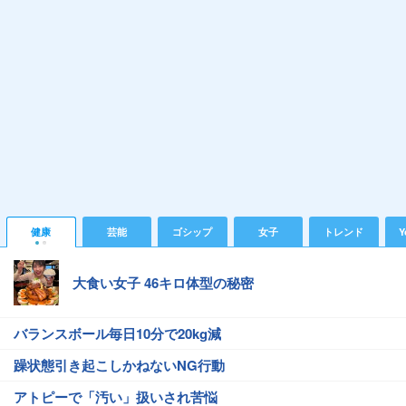
健康
芸能
ゴシップ
女子
トレンド
Y
大食い女子 46キロ体型の秘密
バランスボール毎日10分で20kg減
躁状態引き起こしかねないNG行動
アトピーで「汚い」扱いされ苦悩