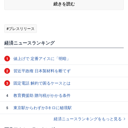
続きを読む
#プレスリリース
経済ニュースランキング
値上げで 定番アイスに「明暗」
1
習近平政権 日本製材料を断てず
2
固定電話 解約で困るケースとは
3
教育費援助 贈与税がかかる条件
4
東京駅からわずか3キロに秘境駅
5
経済ニュースランキングをもっと見る