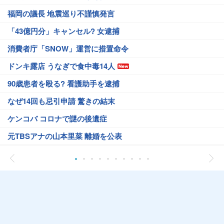
福岡の議長 地震巡り不謹慎発言
「43億円分」キャンセル? 女逮捕
消費者庁「SNOW」運営に措置命令
ドンキ露店 うなぎで食中毒14人
90歳患者を殴る? 看護助手を逮捕
なぜ14回も忌引申請 驚きの結末
ケンコバ コロナで謎の後遺症
元TBSアナの山本里菜 離婚を公表