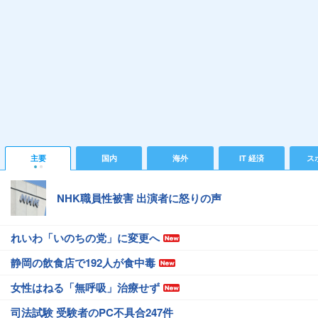
主要
国内
海外
IT 経済
ス
NHK職員性被害 出演者に怒りの声
れいわ「いのちの党」に変更へ
静岡の飲食店で192人が食中毒
女性はねる「無呼吸」治療せず
司法試験 受験者のPC不具合247件