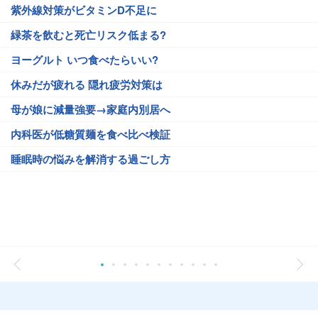
紫外線対策がビタミンD不足に
緑茶を飲むと死亡リスク低まる?
ヨーグルト いつ食べたらいい?
休みだが疲れる 隠れ疲労対策は
母が娘に減量強要→家庭内別居へ
内科医が低糖質麺を食べ比べ検証
睡眠時の悩みを解消する過ごし方