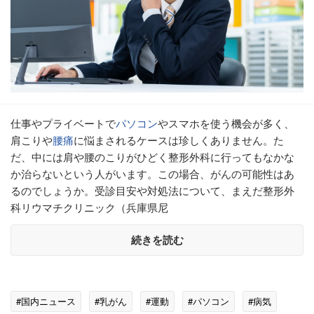
仕事やプライベートで
パソコン
やスマホを使う機会が多く、
肩こりや
腰痛
に悩まされるケースは珍しくありません。た
だ、中には肩や腰のこりがひどく整形外科に行ってもなかな
か治らないという人がいます。この場合、がんの可能性はあ
るのでしょうか。受診目安や対処法について、まえだ整形外
科リウマチクリニック（兵庫県尼
続きを読む
#国内ニュース
#乳がん
#運動
#パソコン
#病気