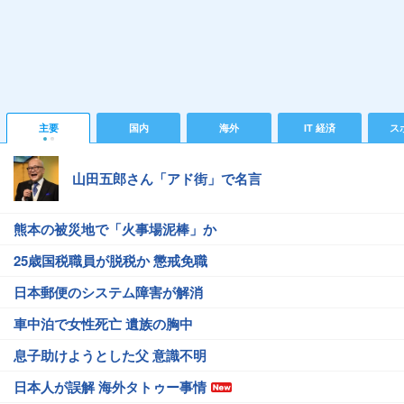
主要
国内
海外
IT 経済
ス
山田五郎さん「アド街」で名言
熊本の被災地で「火事場泥棒」か
25歳国税職員が脱税か 懲戒免職
日本郵便のシステム障害が解消
車中泊で女性死亡 遺族の胸中
息子助けようとした父 意識不明
日本人が誤解 海外タトゥー事情