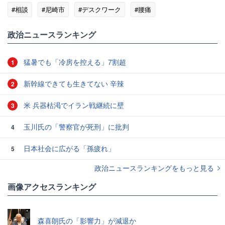
#相談
#尼崎市
#デスクワーク
#腰痛
政治ニュースランキング
猛暑でも「冷房を控える」7割超
1
新幹線できても生きてない 辛辣
2
米 兵器枯渇でイラン戦継続に壁
3
玉川氏の「警察官が死刑」に批判
4
日本社会に広がる「孫疲れ」
5
政治ニュースランキングをもっと見る
画像アクセスランキング
森喜朗氏の「影響力」が減退か