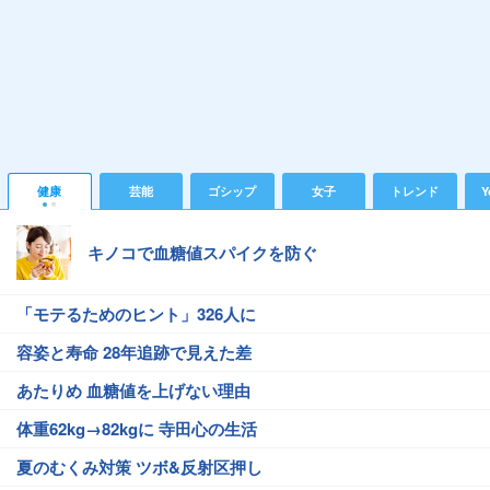
健康
芸能
ゴシップ
女子
トレンド
Y
キノコで血糖値スパイクを防ぐ
「モテるためのヒント」326人に
容姿と寿命 28年追跡で見えた差
あたりめ 血糖値を上げない理由
体重62kg→82kgに 寺田心の生活
夏のむくみ対策 ツボ&反射区押し