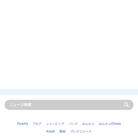
Peachy
ブログ
ショッピング
バンク
みんかぶ
みんかぶChoice
Kstyle
株探
プレスリリース