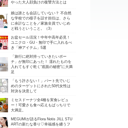
やった大人顔負けの復讐方法とは
娘は誰とも会話していない？ 不自然
な学校での様子を話す担任は、さら
に余計なことを／家族全員でいじめ
と戦うということ。（3）
お盆セール活況！中年中高年必見！
ユニクロ・GU・無印で手に入れるべ
き「神アイテム」5選
「旅行に絶対持っていきたいポー
チ」が無印にあった！ 濡れたものを
入れてもすぐ乾く“底面の秘密”に大満
足
「もう許さない！」パート先でいじ
めのターゲットにされた50代女性は
対決を決意して
ミセスドーナツ全4種を実食レビュ
ー！可愛さも食べ応えもばっちりで
大満足。
MEGUMIが語るFlora Notis JILL STU
ARTの新たな香り♡幸福感を纏うフ