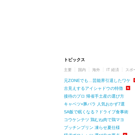
トピックス
主要
国内
海外
IT 経済
スポ
元ZONEでも…芸能界引退したワケ
古見えするアイシャドウの特徴
接待のプロ 帰省手土産の選び方
キャベツ×豚バラ 人気おかず7選
SA飯で眠くなる？ドライブ食事術
コウケンテツ 鶏むね肉で鶏マヨ
プッチンプリン 凍らせ夏仕様