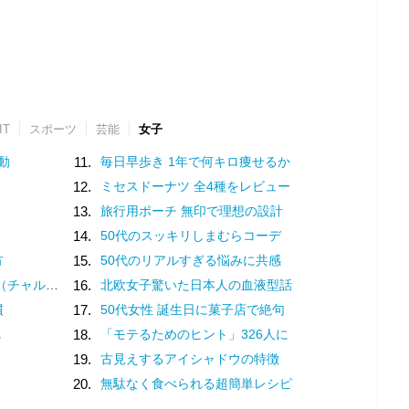
IT
スポーツ
芸能
女子
動
11.
毎日早歩き 1年で何キロ痩せるか
12.
ミセスドーナツ 全4種をレビュー
13.
旅行用ポーチ 無印で理想の設計
14.
50代のスッキリしまむらコーデ
方
15.
50代のリアルすぎる悩みに共感
？褒め言葉です♡
16.
北欧女子驚いた日本人の血液型話
慣
17.
50代女性 誕生日に菓子店で絶句
し
18.
「モテるためのヒント」326人に
19.
古見えするアイシャドウの特徴
20.
無駄なく食べられる超簡単レシピ