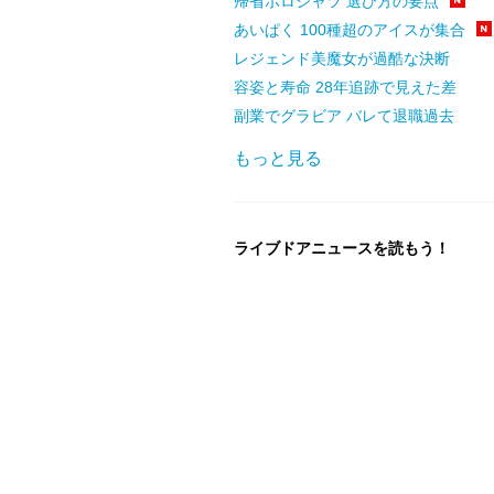
帰省ポロシャツ 選び方の要点
あいぱく 100種超のアイスが集合
レジェンド美魔女が過酷な決断
容姿と寿命 28年追跡で見えた差
副業でグラビア バレて退職過去
もっと見る
ライブドアニュースを読もう！