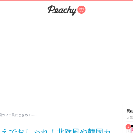
Ra
国カフェ風にときめく……
人気
見えでおしゃれ！北欧風や韓国カ