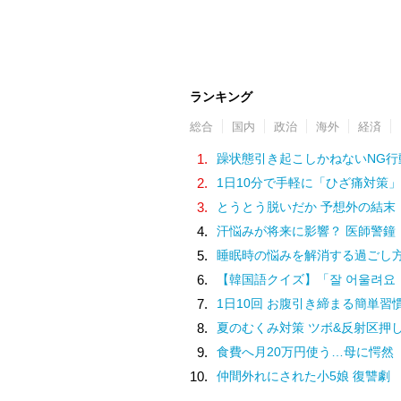
ランキング
総合
国内
政治
海外
経済
1.
躁状態引き起こしかねないNG行
2.
1日10分で手軽に「ひざ痛対策」
3.
とうとう脱いだか 予想外の結末
4.
汗悩みが将来に影響？ 医師警鐘
5.
睡眠時の悩みを解消する過ごし
6.
【韓国語クイズ】「잘 어울려요（チャル オウルリョヨ）」の意味は
7.
1日10回 お腹引き締まる簡単習
8.
夏のむくみ対策 ツボ&反射区押
9.
食費へ月20万円使う…母に愕然
10.
仲間外れにされた小5娘 復讐劇