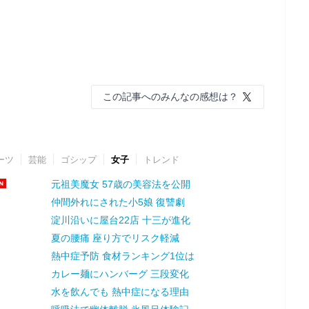
この記事へのみんなの感想は？
ーツ
芸能
ゴシップ
女子
トレンド
元祖美魔女 57歳の美容法を公開
仲間外れにされた小5娘 復讐劇
淀川沿いに屋台22店 十三が進化
夏の腰痛 座り方でリスク軽減
熱中症予防 食材ランキング1位は
カレー麺にハンバーグ 三段変化
水を飲んでも 熱中症になる理由