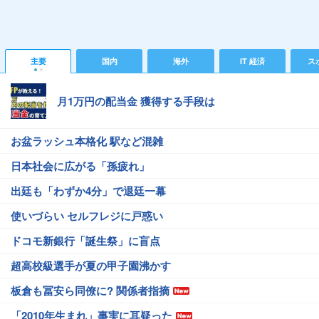
主要
国内
海外
IT 経済
ス
月1万円の配当金 獲得する手段は
お盆ラッシュ本格化 駅など混雑
日本社会に広がる「孫疲れ」
出廷も「わずか4分」で退廷一幕
使いづらい セルフレジに戸惑い
ドコモ新銀行「誕生祭」に盲点
超高校級選手が夏の甲子園沸かす
板倉も冨安ら同僚に? 関係者指摘
「2010年生まれ」事実に耳疑った