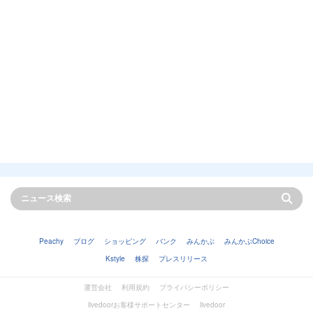
Peachy
ブログ
ショッピング
バンク
みんかぶ
みんかぶChoice
Kstyle
株探
プレスリリース
運営会社
利用規約
プライバシーポリシー
livedoorお客様サポートセンター
livedoor