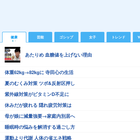
健康
芸能
ゴシップ
女子
トレンド
Y
あたりめ 血糖値を上げない理由
体重62kg→82kgに 寺田心の生活
夏のむくみ対策 ツボ&反射区押し
紫外線対策がビタミンD不足に
休みだが疲れる 隠れ疲労対策は
母が娘に減量強要→家庭内別居へ
睡眠時の悩みを解消する過ごし方
運動より代謝 人体の省エネ戦略