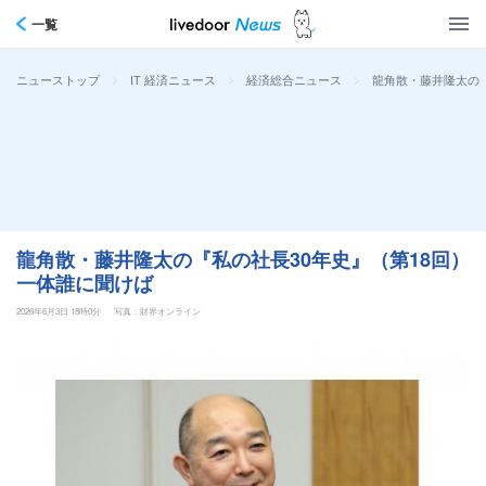
一覧
>
>
>
龍角散・藤井隆太の『
ニューストップ
IT 経済ニュース
経済総合ニュース
龍角散・藤井隆太の『私の社長30年史』（第18回）
一体誰に聞けば
2026年6月3日 18時0分
写真：財界オンライン