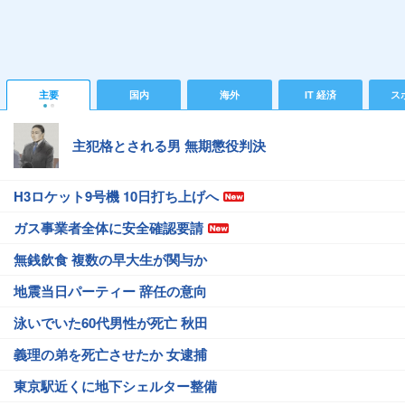
主要
国内
海外
IT 経済
ス
主犯格とされる男 無期懲役判決
H3ロケット9号機 10日打ち上げへ
ガス事業者全体に安全確認要請
無銭飲食 複数の早大生が関与か
地震当日パーティー 辞任の意向
泳いでいた60代男性が死亡 秋田
義理の弟を死亡させたか 女逮捕
東京駅近くに地下シェルター整備