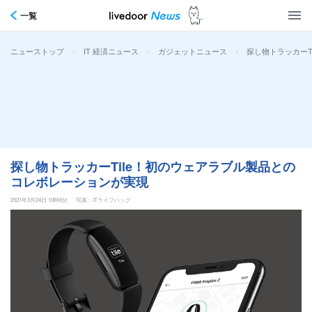
一覧
>
>
>
探し物トラッカーT
ニューストップ
IT 経済ニュース
ガジェットニュース
探し物トラッカーTile！初のウェアラブル製品との
コレボレーションが実現
2021年3月24日 10時0分
写真：ITライフハック