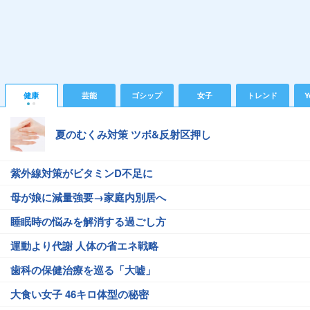
健康
芸能
ゴシップ
女子
トレンド
Y
夏のむくみ対策 ツボ&反射区押し
紫外線対策がビタミンD不足に
母が娘に減量強要→家庭内別居へ
睡眠時の悩みを解消する過ごし方
運動より代謝 人体の省エネ戦略
歯科の保健治療を巡る「大嘘」
大食い女子 46キロ体型の秘密