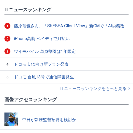
ITニュースランキング
藤原竜也さん、「SKYSEA Client View」新CMで「AI労務改善」をアピール 働き方をAIが分析したら「すぐに休んで」と言われる？
1
iPhone高騰 ペイディで月払い
2
ワイモバイル 単身割引は1年限定
3
ドコモ U15向け新プラン発表
4
ドコモ 台風13号で通信障害発生
5
ITニュースランキングをもっと見る
画像アクセスランキング
中日が新庄監督招聘を検討か