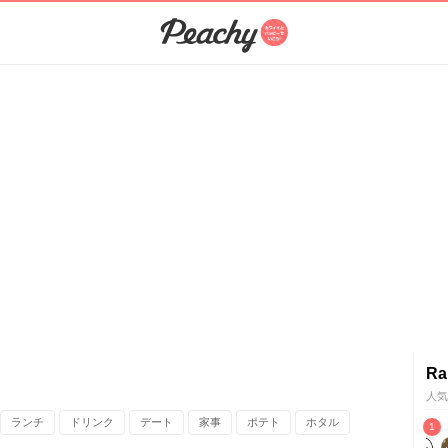
Ra
人気
ランチ
ドリンク
デート
家事
ポテト
ホタル