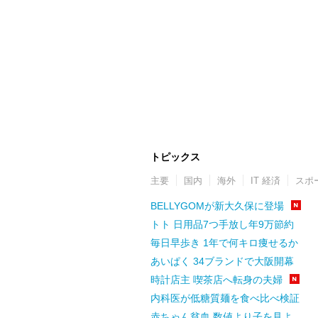
トピックス
主要
国内
海外
IT 経済
スポ
BELLYGOMが新大久保に登場
トト 日用品7つ手放し年9万節約
毎日早歩き 1年で何キロ痩せるか
あいぱく 34ブランドで大阪開幕
時計店主 喫茶店へ転身の夫婦
内科医が低糖質麺を食べ比べ検証
赤ちゃん貧血 数値より子を見よ