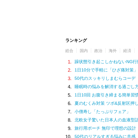
ランキング
総合
国内
政治
海外
経済
1.
躁状態引き起こしかねないNG行
2.
1日10分で手軽に「ひざ痛対策」
3.
50代のスッキリしまむらコーデ
4.
睡眠時の悩みを解消する過ごし
5.
1日10回 お腹引き締まる簡単習
6.
夏のむくみ対策 ツボ&反射区押
7.
小僧寿し「たっぷりフェア」
8.
北欧女子驚いた日本人の血液型
9.
旅行用ポーチ 無印で理想の設計
10.
50代のリアルすぎる悩みに共感