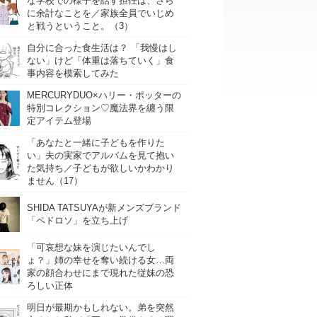
な学校での様子を話す担任は、さら
に余計なことを／家族全員でいじめ
と戦うということ。（3）
自分に合った食生活は？ 「我慢はし
ない」けど「体重は落ちていく」食
事内容を模索してみた
MERCURYDUO×ハリー・ポッターの
特別コレクション♡魔法界を纏う限
定アイテム登場
「あなたと一緒に子どもを作りた
い」夫の実家でアルバムを見て抱い
た気持ち／子どもが欲しいかわかり
ません（17）
SHIDA TATSUYAが新メンズブランド
「ペドロソ」を立ち上げ
「可哀想な妹を演じたいんでし
ょ？」姉の幸せを奪い続ける女…両
家の顔合わせにまで現れた従妹の恐
ろしい正体
明日が最期かもしれない。弟を突然