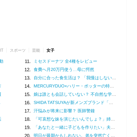
IT
スポーツ
芸能
女子
動
11.
ミセスドーナツ 全4種をレビュー
12.
食費へ月20万円使う…母に愕然
13.
自分に合った食生活は？ 「我慢はしない」けど「体重は落ちていく」食事内容を模索してみた
方
14.
MERCURYDUO×ハリー・ポッターの特別コレクション♡魔法界を纏う限定アイテム登場
慣
15.
娘は誰とも会話していない？ 不自然な学校での様子を話す担任は、さらに余計なことを／家族全員でいじめと戦うということ。（3）
し
16.
SHIDA TATSUYAが新メンズブランド「ペドロソ」を立ち上げ
17.
汗悩みが将来に影響？ 医師警鐘
話
18.
「可哀想な妹を演じたいんでしょ？」姉の幸せを奪い続ける女…両家の顔合わせにまで現れた従妹の恐ろしい正体
19.
「あなたと一緒に子どもを作りたい」夫の実家でアルバムを見て抱いた気持ち／子どもが欲しいかわかりません（17）
20.
明日が最期かもしれない。弟を突然亡くした私が「死」の準備をする理由