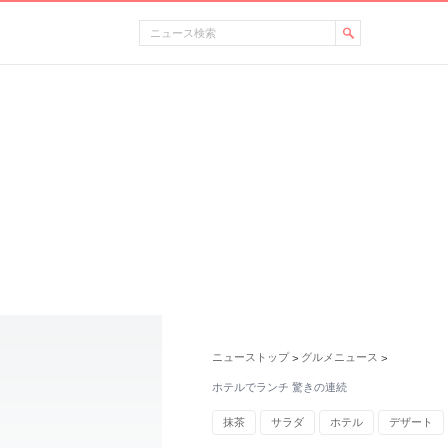
ニューストップ
グルメニュース
>
>
ホテルでランチ 驚きの連続
抹茶
サラダ
ホテル
デザート
香り
紅茶