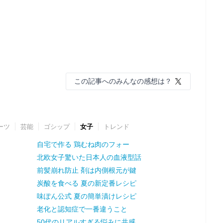
この記事へのみんなの感想は？
ーツ
芸能
ゴシップ
女子
トレンド
自宅で作る 鶏むね肉のフォー
北欧女子驚いた日本人の血液型話
前髪崩れ防止 剤は内側根元が鍵
炭酸を食べる 夏の新定番レシピ
味ぽん公式 夏の簡単漬けレシピ
老化と認知症で一番違うこと
50代のリアルすぎる悩みに共感