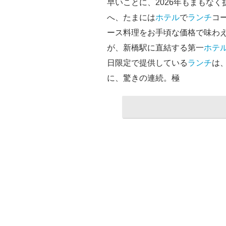
早いことに、2026年もまもな
へ、たまには
ホテル
で
ランチ
コ
ース料理をお手頃な価格で味わえた
が、新橋駅に直結する第一
ホテ
日限定で提供している
ランチ
は
に、驚きの連続。極