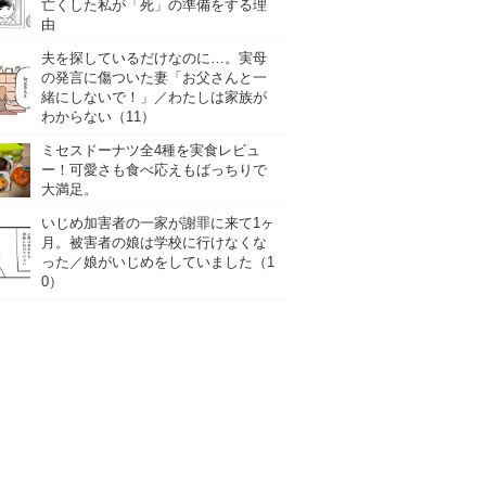
亡くした私が「死」の準備をする理
由
夫を探しているだけなのに…。実母
の発言に傷ついた妻「お父さんと一
緒にしないで！」／わたしは家族が
わからない（11）
ミセスドーナツ全4種を実食レビュ
ー！可愛さも食べ応えもばっちりで
大満足。
いじめ加害者の一家が謝罪に来て1ヶ
月。被害者の娘は学校に行けなくな
った／娘がいじめをしていました（1
0）