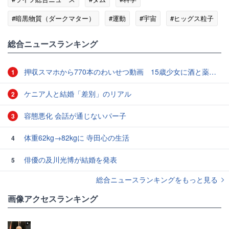
#暗黒物質（ダークマター）
#運動
#宇宙
#ヒッグス粒子
総合ニュースランキング
押収スマホから770本のわいせつ動画 15歳少女に酒と薬飲ませ性的暴行か 54歳男を再逮捕 「薬もありますよ」とSNSで誘い出し
1
ケニア人と結婚「差別」のリアル
2
容態悪化 会話が通じないパー子
3
体重62kg→82kgに 寺田心の生活
4
俳優の及川光博が結婚を発表
5
総合ニュースランキングをもっと見る
画像アクセスランキング