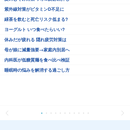
紫外線対策がビタミンD不足に
緑茶を飲むと死亡リスク低まる?
ヨーグルト いつ食べたらいい?
休みだが疲れる 隠れ疲労対策は
母が娘に減量強要→家庭内別居へ
内科医が低糖質麺を食べ比べ検証
睡眠時の悩みを解消する過ごし方