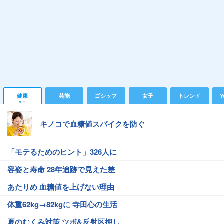
健康
芸能
ゴシップ
女子
トレンド
Y
キノコで血糖値スパイクを防ぐ
「モテるためのヒント」326人に
容姿と寿命 28年追跡で見えた差
あたりめ 血糖値を上げない理由
体重62kg→82kgに 寺田心の生活
夏のむくみ対策 ツボ&反射区押し