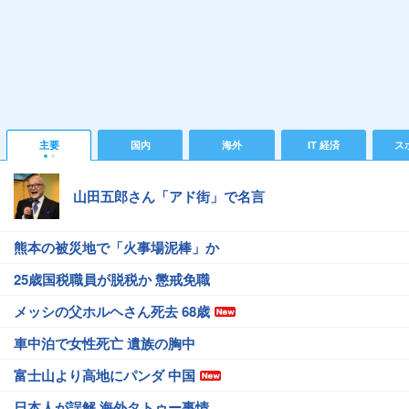
主要
国内
海外
IT 経済
ス
山田五郎さん「アド街」で名言
熊本の被災地で「火事場泥棒」か
25歳国税職員が脱税か 懲戒免職
メッシの父ホルヘさん死去 68歳
車中泊で女性死亡 遺族の胸中
富士山より高地にパンダ 中国
日本人が誤解 海外タトゥー事情