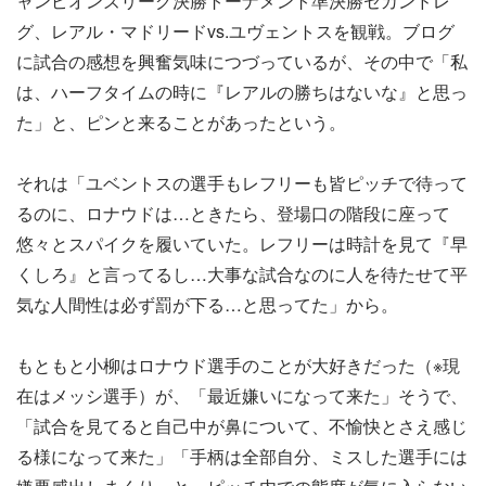
ャンピオンズリーグ決勝トーナメント準決勝セカンドレ
グ、レアル・マドリードvs.ユヴェントスを観戦。ブログ
に試合の感想を興奮気味につづっているが、その中で「私
は、ハーフタイムの時に『レアルの勝ちはないな』と思っ
た」と、ピンと来ることがあったという。
それは「ユベントスの選手もレフリーも皆ピッチで待って
るのに、ロナウドは…ときたら、登場口の階段に座って
悠々とスパイクを履いていた。レフリーは時計を見て『早
くしろ』と言ってるし…大事な試合なのに人を待たせて平
気な人間性は必ず罰が下る…と思ってた」から。
もともと小柳はロナウド選手のことが大好きだった（※現
在はメッシ選手）が、「最近嫌いになって来た」そうで、
「試合を見てると自己中が鼻について、不愉快とさえ感じ
る様になって来た」「手柄は全部自分、ミスした選手には