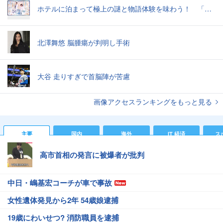
ホテルに泊まって極上の謎と物語体験を味わう！ 「真夜中のミステリーウェディングからの脱出」で“超没入”体験してきた
北澤舞悠 脳腫瘍が判明し手術
大谷 走りすぎで首脳陣が苦慮
画像アクセスランキングをもっと見る
主要
国内
海外
IT 経済
ス
高市首相の発言に被爆者が批判
中日・嶋基宏コーチが車で事故
女性遺体発見から2年 54歳娘逮捕
19歳にわいせつ? 消防職員を逮捕