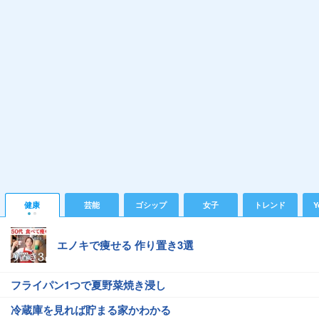
健康
芸能
ゴシップ
女子
トレンド
Y
エノキで痩せる 作り置き3選
フライパン1つで夏野菜焼き浸し
冷蔵庫を見れば貯まる家かわかる