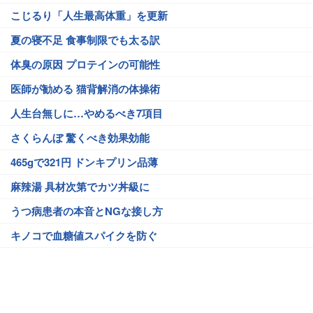
こじるり「人生最高体重」を更新
夏の寝不足 食事制限でも太る訳
体臭の原因 プロテインの可能性
医師が勧める 猫背解消の体操術
人生台無しに…やめるべき7項目
さくらんぼ 驚くべき効果効能
465gで321円 ドンキプリン品薄
麻辣湯 具材次第でカツ丼級に
うつ病患者の本音とNGな接し方
キノコで血糖値スパイクを防ぐ