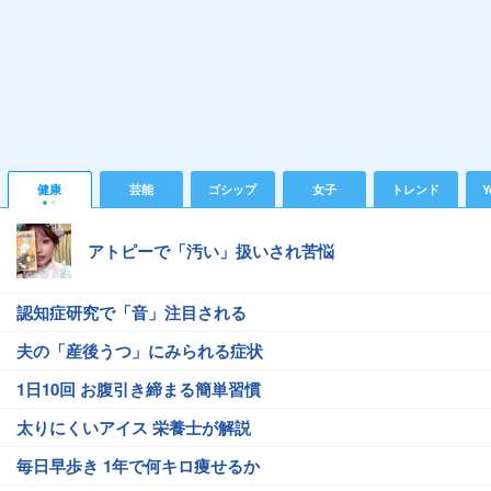
健康
芸能
ゴシップ
女子
トレンド
Y
アトピーで「汚い」扱いされ苦悩
認知症研究で「音」注目される
夫の「産後うつ」にみられる症状
1日10回 お腹引き締まる簡単習慣
太りにくいアイス 栄養士が解説
毎日早歩き 1年で何キロ痩せるか