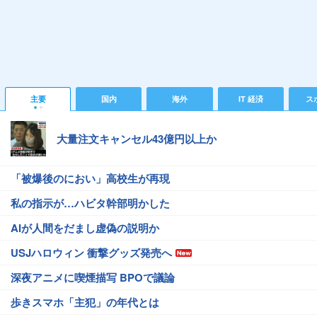
主要
国内
海外
IT 経済
ス
大量注文キャンセル43億円以上か
「被爆後のにおい」高校生が再現
私の指示が…ハビタ幹部明かした
AIが人間をだまし虚偽の説明か
USJハロウィン 衝撃グッズ発売へ
深夜アニメに喫煙描写 BPOで議論
歩きスマホ「主犯」の年代とは