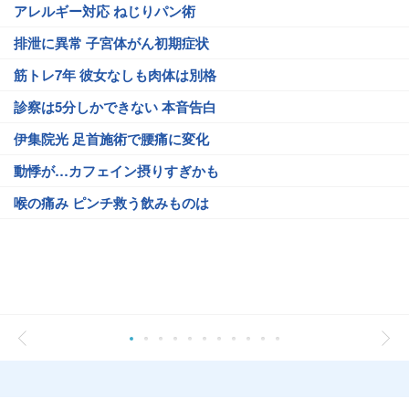
アレルギー対応 ねじりパン術
排泄に異常 子宮体がん初期症状
筋トレ7年 彼女なしも肉体は別格
診察は5分しかできない 本音告白
伊集院光 足首施術で腰痛に変化
動悸が…カフェイン摂りすぎかも
喉の痛み ピンチ救う飲みものは