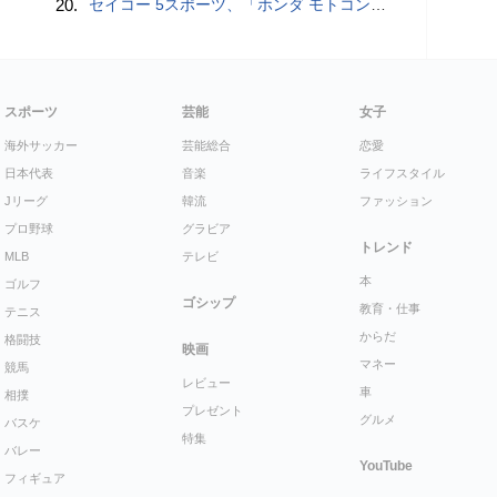
20.
セイコー 5スポーツ、「ホンダ モトコンポ」とのコラボレーション限定モデル / スタミナ満点の「鉄板ワイルドからテキ定食」【まとめ記事】
スポーツ
芸能
女子
海外サッカー
芸能総合
恋愛
日本代表
音楽
ライフスタイル
Jリーグ
韓流
ファッション
プロ野球
グラビア
トレンド
MLB
テレビ
本
ゴルフ
ゴシップ
教育・仕事
テニス
からだ
格闘技
映画
マネー
競馬
レビュー
車
相撲
プレゼント
グルメ
バスケ
特集
バレー
YouTube
フィギュア