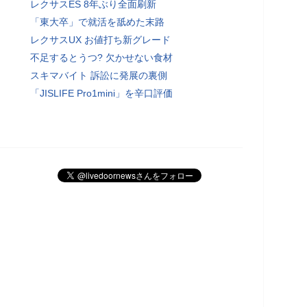
レクサスES 8年ぶり全面刷新
「東大卒」で就活を舐めた末路
レクサスUX お値打ち新グレード
不足するとうつ? 欠かせない食材
スキマバイト 訴訟に発展の裏側
「JISLIFE Pro1mini」を辛口評価