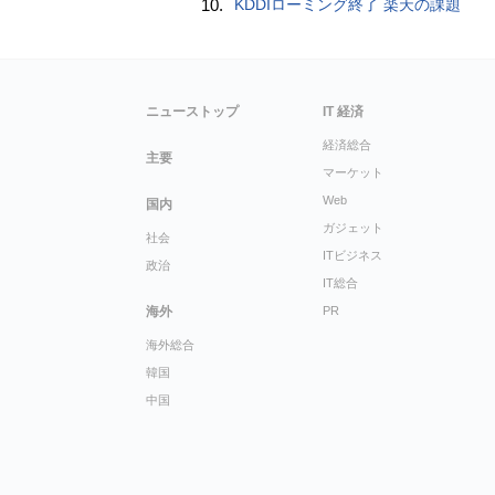
10.
KDDIローミング終了 楽天の課題
ニューストップ
IT 経済
経済総合
主要
マーケット
Web
国内
ガジェット
社会
ITビジネス
政治
IT総合
海外
PR
海外総合
韓国
中国