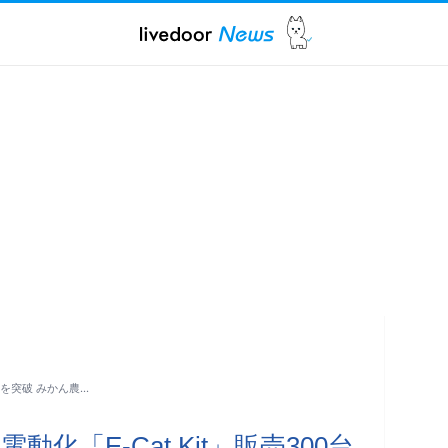
台を突破 みかん農…
化「E-Cat Kit」販売300台