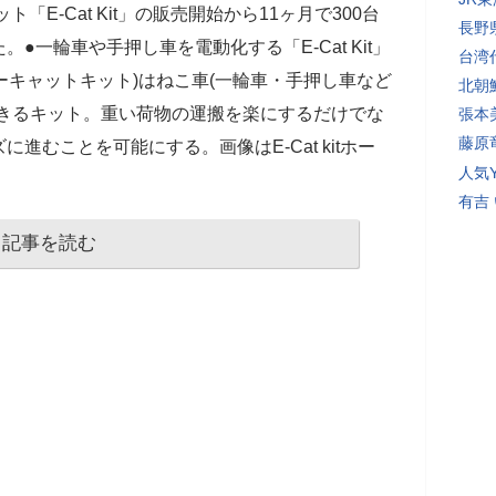
ト「E-Cat Kit」の販売開始から11ヶ月で300台
長野
●一輪車や手押し車を電動化する「E-Cat Kit」
台湾
」(イーキャットキット)はねこ車(一輪車・手押し車など
北朝
できるキット。重い荷物の運搬を楽にするだけでな
張本
藤原
進むことを可能にする。画像はE-Cat kitホー
人気Y
有吉
記事を読む