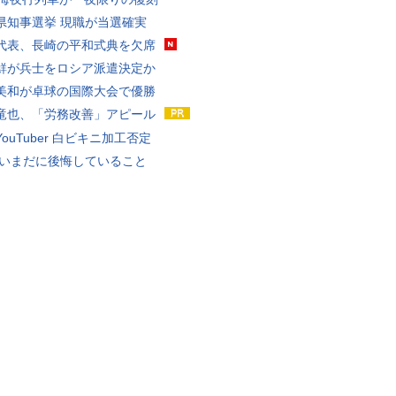
県知事選挙 現職が当選確実
代表、長崎の平和式典を欠席
鮮が兵士をロシア派遣決定か
美和が卓球の国際大会で優勝
竜也、「労務改善」アピール
ouTuber 白ビキニ加工否定
 いまだに後悔していること