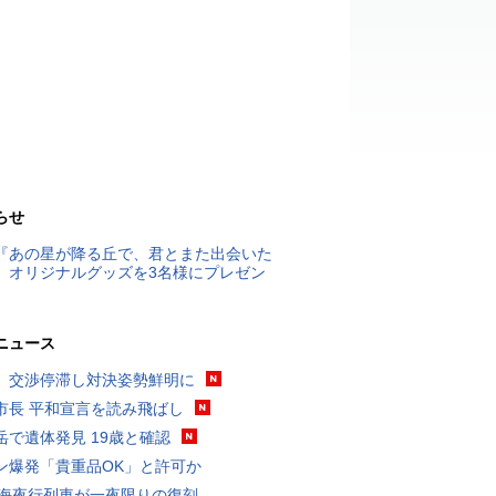
らせ
『あの星が降る丘で、君とまた出会いた
』オリジナルグッズを3名様にプレゼン
ニュース
、交渉停滞し対決姿勢鮮明に
市長 平和宣言を読み飛ばし
岳で遺体発見 19歳と確認
ン爆発「貴重品OK」と許可か
東海夜行列車が一夜限りの復刻