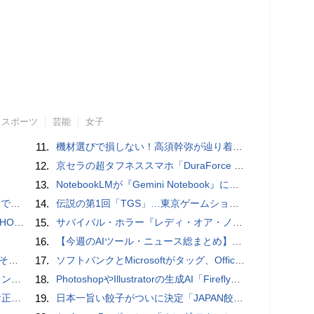
スポーツ
芸能
女子
11.
機材選びで損しない！高須幹弥が辿り着いた「大当り」の神マイクとは
12.
京セラの超タフネススマホ「DuraForce PRO 2」はアクションカムとしても優秀
13.
NotebookLMが『Gemini Notebook』に大リニューアル！自らコードを書いてデータ分析もできる、Gemini連携＆全機能を完全解説！
」レビュー
14.
伝説の第1回「TGS」…東京ゲームショウ&#039;96と、当時のベストゲーム10本：レトロゲーム浪漫街道
3モデル
15.
サバイバル・ホラー『レディ・オア・ノット 2』の新本編映像、【バスタイム編】が公開
16.
【今週のAIツール・ニュース総まとめ】ChatGPT GPT-5.6の大規模アップデート、Claude Codeの最新機能、GoogleのAI部門が過去最大級の組織再編など
の他
17.
ソフトバンクとMicrosoftがタッグ、Officeツール「Teams」に03電話を統合
判に対応
18.
PhotoshopやIllustratorの生成AI「Firefly」がクレジット制を導入し有料プランでも画像生成枚数が制限されるように
付開始
19.
日本一旨い餃子がついに決定「JAPAN餃子大賞2026」授賞式 / コードレスでどこでも使える、電動エアダスター【まとめ記事】