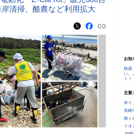
海岸清掃、酪農など利用拡大
お知
映画
い。
ト！
主要
米イ
長崎
槍ヶ
イオ
JR