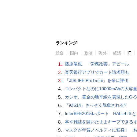
ランキング
総合
国内
政治
海外
経済
IT
1.
藤原竜也、「労務改善」アピール
2.
楽天銀行アプリでカード請求額も
3.
「JISLIFE Pro1mini」を辛口評価
4.
コンパクトなのに10000mAhの大容量で最大3台のデバイスを同時充電できる半固体モバイルバッテリー「SMARTCOBY Pro SLIM SS
5.
カシオ、黄金の地平線を表現したG-SHOCK「MASTER IN HORIZON GOLD」
6.
「iOS14」さっそく脱獄される?
7.
InterBEE2015レポート HALL4-５とそ
8.
本や雑誌を開いたままキープできるキングジムのブッククリップ「ツイップ」レビュー、 伸縮してA6～B5
9.
マスクが年賀ノベルティに変身！ お正月特別パッケージの注文受