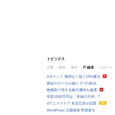
トピックス
主要
国内
海外
IT 経済
スポーツ
Vポイント 無理なく狙う10%還元
都会のローカル線に 3つの終点
物価高で得する株主優待を厳選
年収1000万円は「幸福の天井」?
dアニメストア 名言広告が話題
WordPress 欠陥発覚 即更新を