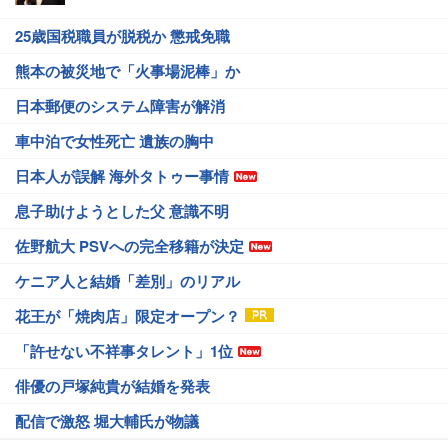
25歳国税職員が脱税か 懲戒免職
熊本の被災地で「火事場泥棒」か
日本郵便のシステム障害が解消
車中泊で女性死亡 遺族の胸中
日本人が誤解 海外タトゥー事情
息子助けようとした父 意識不明
佐野航大 PSVへの完全移籍が決定
ケニア人と結婚「差別」のリアル
花王が「焼肉店」限定オープン？
「許せない不祥事タレント」1位
俳優の戸塚純貴が結婚を発表
配信で激怒 堀大輔氏が物議