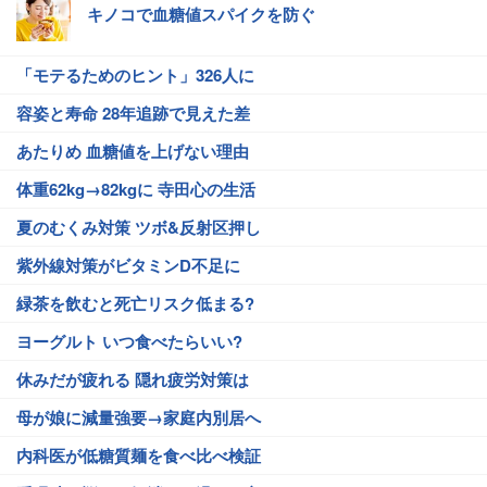
キノコで血糖値スパイクを防ぐ
「モテるためのヒント」326人に
容姿と寿命 28年追跡で見えた差
あたりめ 血糖値を上げない理由
体重62kg→82kgに 寺田心の生活
夏のむくみ対策 ツボ&反射区押し
紫外線対策がビタミンD不足に
緑茶を飲むと死亡リスク低まる?
ヨーグルト いつ食べたらいい?
休みだが疲れる 隠れ疲労対策は
母が娘に減量強要→家庭内別居へ
内科医が低糖質麺を食べ比べ検証