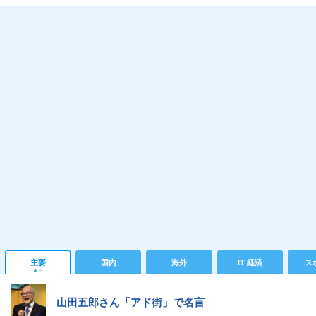
主要
国内
海外
IT 経済
ス
山田五郎さん「アド街」で名言