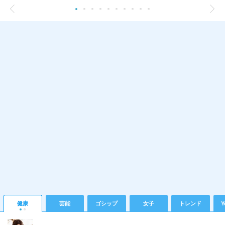
健康
芸能
ゴシップ
女子
トレンド
Y