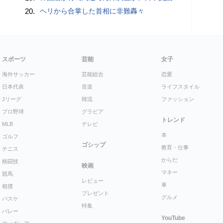
20.
ヘリから合掌した首相に非難轟々
スポーツ
芸能
女子
海外サッカー
芸能総合
恋愛
日本代表
音楽
ライフスタイル
Jリーグ
韓流
ファッション
プロ野球
グラビア
トレンド
MLB
テレビ
本
ゴルフ
ゴシップ
教育・仕事
テニス
からだ
格闘技
映画
マネー
競馬
レビュー
車
相撲
プレゼント
グルメ
バスケ
特集
バレー
YouTube