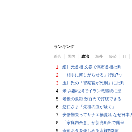
ランキング
総合
国内
政治
海外
経済
IT
1.
細川元首相 文春で高市首相批判
2.
「相手に悔しがらせる」行動7つ
3.
玉川氏の「警察官が死刑」に批判
4.
米 兵器枯渇でイラン戦継続に壁
5.
老後の孤独 数百円で打破できる
6.
悠仁さま「先祖の血が騒ぐ」
7.
安倍難去ってサナエ禍蔓延 なぜ日本人は妙ちくりんな女に騙されてしまったのか（
8.
「家庭内合意」が新党船出で露呈
9.
寿司ネタを楽しめる水族館3館