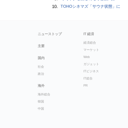
10.
TOHOシネマズ「サウナ状態」に
ニューストップ
IT 経済
経済総合
主要
マーケット
Web
国内
ガジェット
社会
ITビジネス
政治
IT総合
海外
PR
海外総合
韓国
中国