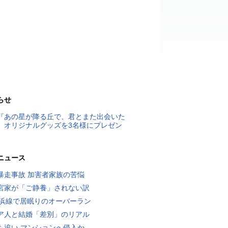
らせ
『あの星が降る丘で、君とまた出会いた
』オリジナルグッズを3名様にプレゼン
ニュース
暴走事故 加害者家族の苦悩
宮家が「ご静養」されない訳
横浜線で居眠りのオーバーラン
ア人と結婚「差別」のリアル
も追い マンションへ侵入か