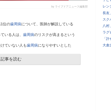
レン
by ライブドアニュース編集部
長友
スク
1位の
歯周病
について、医師が解説している
八村
ラグ
っている人は、
歯周病
のリスクが高まるという
「許
受けていない人も
歯周病
になりやすいとした
大倉
記事を読む