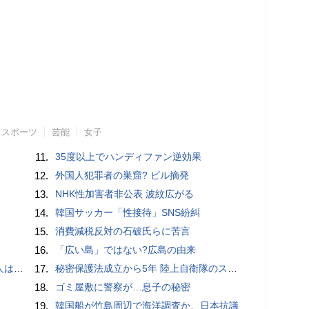
スポーツ
芸能
女子
11.
35度以上でハンディファン逆効果
12.
外国人犯罪者の巣窟? ビル摘発
13.
NHK性加害者非公表 波紋広がる
14.
韓国サッカー「性接待」SNS紛糾
15.
消費減税反対の石破氏らに苦言
16.
「広い島」ではない?広島の由来
適菜収）
17.
秘密保護法成立から5年 陸上自衛隊のスパイ組織「別班」暴いたベテラン記者が警鐘 - BLOGOS編集部
18.
ゴミ屋敷に警察が…息子の秘密
19.
韓国船が竹島周辺で海洋調査か、日本抗議