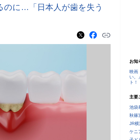
るのに…「日本人が歯を失う
お知
映画
い。
ト！
主要
池袋
秋篠
JR
ケニ
子ど