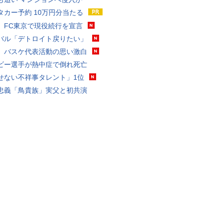
タカー予約 10万円分当たる
、FC東京で現役続行を宣言
バル「デトロイト戻りたい」
、バスケ代表活動の思い激白
ビー選手が熱中症で倒れ死亡
せない不祥事タレント」1位
忠義「鳥貴族」実父と初共演