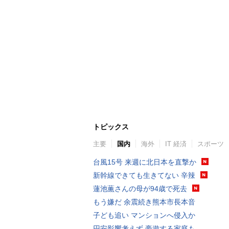
トピックス
主要
国内
海外
IT 経済
スポーツ
台風15号 来週に北日本を直撃か
新幹線できても生きてない 辛辣
蓮池薫さんの母が94歳で死去
もう嫌だ 余震続き熊本市長本音
子ども追い マンションへ侵入か
円安影響考えず 豪遊する家庭も