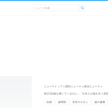
ニューストップ
国内ニュース
政治ニュース
>
>
>
毎日3回歯を磨いているのに…「日本人が歯を失う原因
妊婦
歯周病
女性ホルモン
歯の健康