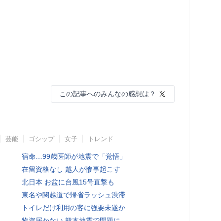
この記事へのみんなの感想は？
芸能
ゴシップ
女子
トレンド
宿命…99歳医師が地震で「覚悟」
在留資格なし 越人が惨事起こす
北日本 お盆に台風15号直撃も
東名や関越道で帰省ラッシュ渋滞
トイレだけ利用の客に強要未遂か
物資届かない 熊本地震で問題に