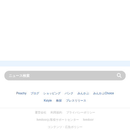
Peachy
ブログ
ショッピング
バンク
みんかぶ
みんかぶChoice
Kstyle
株探
プレスリリース
運営会社
利用規約
プライバシーポリシー
livedoorお客様サポートセンター
livedoor
コンテンツ・広告ポリシー