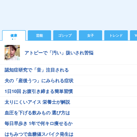
健康
芸能
ゴシップ
女子
トレンド
Y
アトピーで「汚い」扱いされ苦悩
認知症研究で「音」注目される
夫の「産後うつ」にみられる症状
1日10回 お腹引き締まる簡単習慣
太りにくいアイス 栄養士が解説
血圧を下げる飲みもの 選び方は
毎日早歩き 1年で何キロ痩せるか
はちみつで血糖値スパイク発生は