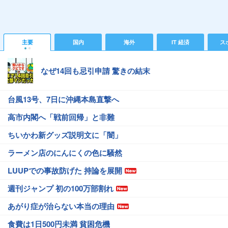
主要
国内
海外
IT 経済
ス
なぜ14回も忌引申請 驚きの結末
台風13号、7日に沖縄本島直撃へ
高市内閣へ「戦前回帰」と非難
ちいかわ新グッズ説明文に「闇」
ラーメン店のにんにくの色に騒然
LUUPでの事故防げた 持論を展開
週刊ジャンプ 初の100万部割れ
あがり症が治らない本当の理由
食費は1日500円未満 貧困危機