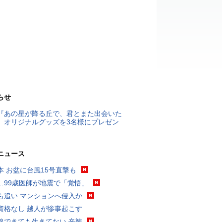
らせ
『あの星が降る丘で、君とまた出会いた
』オリジナルグッズを3名様にプレゼン
ニュース
本 お盆に台風15号直撃も
…99歳医師が地震で「覚悟」
も追い マンションへ侵入か
資格なし 越人が惨事起こす
線できても生きてない 辛辣