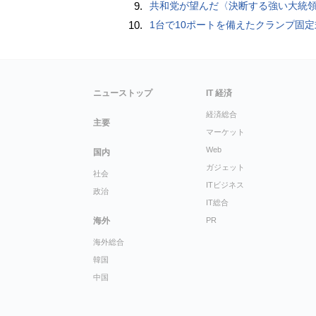
9.
共和党が望んだ〈決断する強い大統領〉が統治するアメリカの到来──「アメリカン・ドッペルゲンガー」by 池田純
10.
1台で10ポートを備えたクランプ固定式電源タップ「Anker Nano Power Strip (10-in-1, 70W, クランプ式)」
ニューストップ
IT 経済
経済総合
主要
マーケット
Web
国内
ガジェット
社会
ITビジネス
政治
IT総合
海外
PR
海外総合
韓国
中国