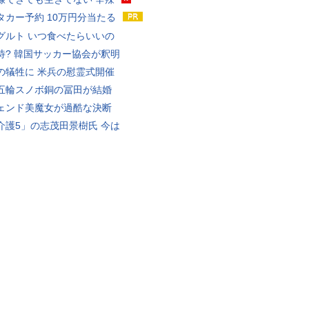
タカー予約 10万円分当たる
グルト いつ食べたらいいの
待? 韓国サッカー協会が釈明
の犠牲に 米兵の慰霊式開催
五輪スノボ銅の冨田が結婚
ェンド美魔女が過酷な決断
介護5」の志茂田景樹氏 今は