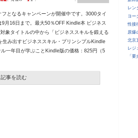
レン
％オフとなるキャンペーンが開催中です。3000タイ
ヨー
6日まで。最大50％OFF Kindle本 ビジネス
性接
は、対象タイトルの中から「ビジネススキルを鍛える
原爆
北京
生み出すビジネススキル・プリンシプルKindle
レジ
ル一年目が学ぶことKindle版の価格：825円（5
「要
記事を読む