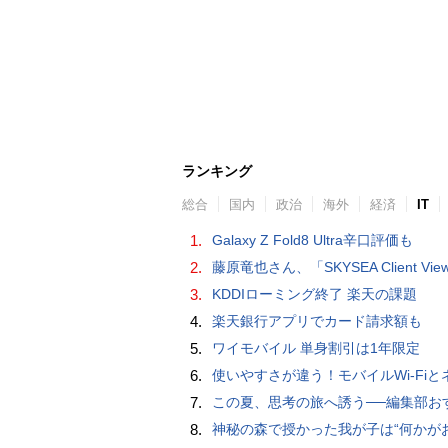
ランキング
総合
国内
政治
海外
経済
IT
1.
Galaxy Z Fold8 Ultra辛口評価も
2.
藤原竜也さん、「SKYSEA Client View」新CMで「AI労務改善」をアピール 働き方をAIが分析したら「すぐに休んで」と
3.
KDDIローミング終了 楽天の課題
4.
楽天銀行アプリでカード請求額も
5.
ワイモバイル 単身割引は1年限定
6.
使いやすさが違う！モバイルWi-FiとネットHDD【PC-DIY 
7.
この夏、思考の旅へ誘う──編集部おすすめの7冊：WIRED BOOK G
8.
神秘の森で授かった我が子は“何かがおかしい”『ナイトボーン -夜哭-』本編映像解禁 母の絶叫顔うちわが全国の劇場に［