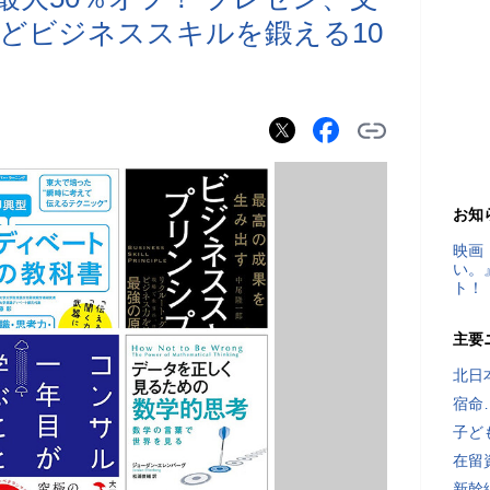
どビジネススキルを鍛える10
お知
映画
い。
ト！
主要
北日
宿命
子ど
在留
新幹