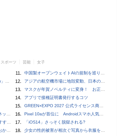
スポーツ
芸能
女子
11.
中国製オープンウェイトAIの規制を巡り、シリコンバレーで意見が二分
言われる？
12.
アジアの航空機市場に地殻変動、日本のサプライヤーに影響も
13.
マスクが年賀ノベルティに変身！ お正月特別パッケージの注文受付開始
14.
アプリで接種証明書発行するコツ
15.
GREEN×EXPO 2027 公式ライセンス商品！初の「トゥンクトゥンク」公式LINEスタンプ、販売開始
秋の陣】
16.
Pixel 10aが首位に Androidスマホ人気ランキングTOP10 2026/8/8
UIDE
17.
「iOS14」さっそく脱獄される?
ホラー通信］
18.
少女の性的被害が相次ぐ写真から衣服を剥ぎ取るAIポルノアプリ「ClothOff」の背後にいる人物とは？