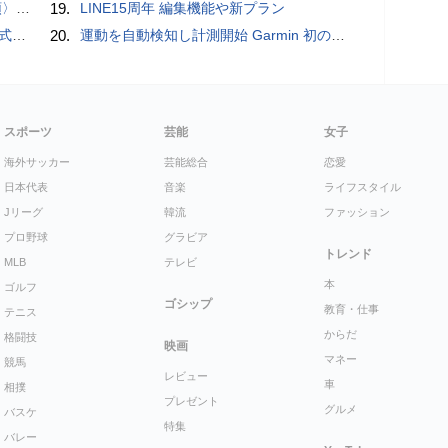
一#14
19.
LINE15周年 編集機能や新プラン
レビュー
20.
運動を自動検知し計測開始 Garmin 初のスマートバンドを発売 10日間のロングバッテリーで手間いらず
スポーツ
芸能
女子
海外サッカー
芸能総合
恋愛
日本代表
音楽
ライフスタイル
Jリーグ
韓流
ファッション
プロ野球
グラビア
トレンド
MLB
テレビ
本
ゴルフ
ゴシップ
教育・仕事
テニス
からだ
格闘技
映画
マネー
競馬
レビュー
車
相撲
プレゼント
グルメ
バスケ
特集
バレー