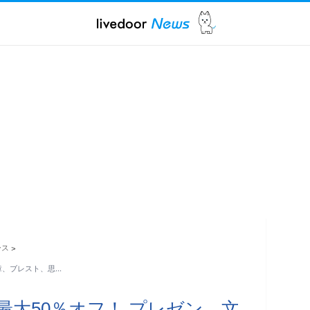
ース
>
文章、ブレスト、思…
が最大50％オフ！ プレゼン、文