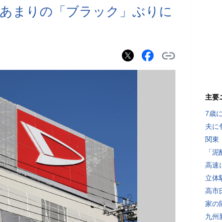
、あまりの「ブラック」ぶりに
も
主要
7歳
夫に
関東
「泥
高速
立体
高市
家の
九州