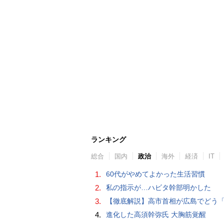
ランキング
総合
国内
政治
海外
経済
IT
1.
60代がやめてよかった生活習慣
2.
私の指示が…ハビタ幹部明かした
3.
【徹底解説】高市首相が広島でどう「非核三原則」言及？現状にとどめ将来は明言せず 著書では「邪魔になる
4.
進化した高須幹弥氏 大胸筋覚醒