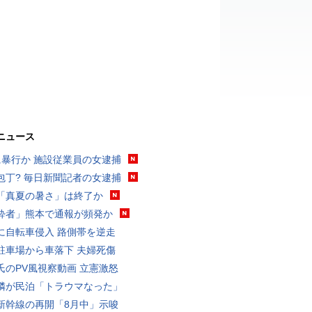
ニュース
に暴行か 施設従業員の女逮捕
包丁? 毎日新聞記者の女逮捕
「真夏の暑さ」は終了か
酔者」熊本で通報が頻発か
に自転車侵入 路側帯を逆走
駐車場から車落下 夫婦死傷
氏のPV風視察動画 立憲激怒
隣が民泊「トラウマなった」
新幹線の再開「8月中」示唆