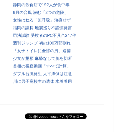
静岡の飲食店で192人が食中毒
8月の台風 潜む「2つの危険」
女性はねる「無呼吸」治療せず
福岡の議長 地震巡り不謹慎発言
司法試験 受験者のPC不具合247件
週刊ジャンプ 初の100万部割れ
「女子トイレに全裸の男」逮捕
少女が懇願 麻酔なしで腕を切断
首相の視察動画「すべて計算」
ダブル台風発生 太平洋側は注意
川に男子高校生の遺体 水着着用