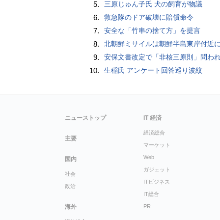
5.
三原じゅん子氏 犬の飼育が物議
6.
救急隊のドア破壊に賠償命令
7.
安全な「竹串の捨て方」を提言
8.
北朝鮮ミサイルは朝鮮半島東岸付近
9.
安保文書改定で「非核三原則」問われた高市首相、「私が予断することは差し控える」…堅持維持へ明
10.
生稲氏 アンケート回答巡り波紋
ニューストップ
IT 経済
経済総合
主要
マーケット
Web
国内
ガジェット
社会
ITビジネス
政治
IT総合
海外
PR