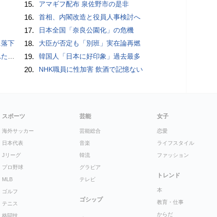
15.
アマギフ配布 泉佐野市の是非
16.
首相、内閣改造と役員人事検討へ
17.
日本全国「奈良公園化」の危機
に落下
18.
大臣が否定も「別班」実在論再燃
言避ける
19.
韓国人「日本に好印象」過去最多
20.
NHK職員に性加害 飲酒で記憶ない
スポーツ
芸能
女子
海外サッカー
芸能総合
恋愛
日本代表
音楽
ライフスタイル
Jリーグ
韓流
ファッション
プロ野球
グラビア
トレンド
MLB
テレビ
本
ゴルフ
ゴシップ
教育・仕事
テニス
からだ
格闘技