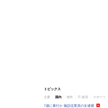
トピックス
主要
国内
海外
IT 経済
スポーツ
7歳に暴行か 施設従業員の女逮捕