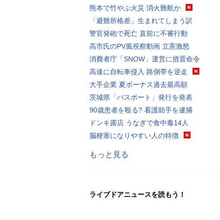
熊本で竹やぶ火災 消火難航か
「避難所格差」生まれてしまう訳
警官発砲で死亡 直前に不審行動
高市氏のPV風視察動画 立憲激怒
消費者庁「SNOW」運営に措置命令
高速に自転車侵入 路側帯を逆走
大手企業 夏ボーナス過去最高額
茨城県「パスポート」発行を発表
90歳患者を殴る? 看護助手を逮捕
ドンキ露店 うなぎで食中毒14人
脳梗塞になりやすい人の特徴
もっと見る
ライブドアニュースを読もう！