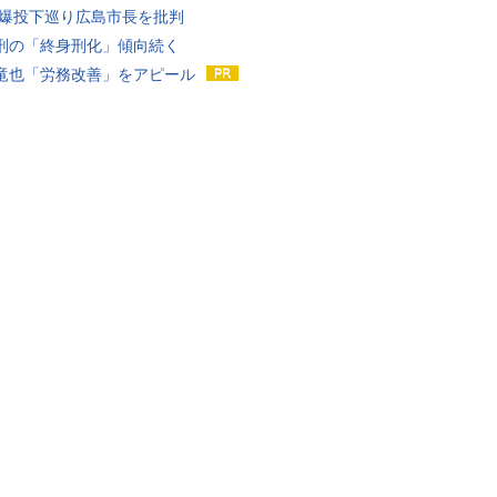
原爆投下巡り広島市長を批判
刑の「終身刑化」傾向続く
竜也「労務改善」をアピール