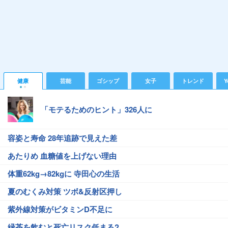
健康
芸能
ゴシップ
女子
トレンド
Y
「モテるためのヒント」326人に
容姿と寿命 28年追跡で見えた差
あたりめ 血糖値を上げない理由
体重62kg→82kgに 寺田心の生活
夏のむくみ対策 ツボ&反射区押し
紫外線対策がビタミンD不足に
緑茶を飲むと死亡リスク低まる?