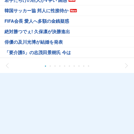
若手だらけの巨人がV争い 困惑
韓国サッカー協 邦人に性接待か
FIFA会長 愛人へ多額の金銭疑惑
絶対勝つでぇ! 久保凛が決勝進出
俳優の及川光博が結婚を発表
「要介護5」の志茂田景樹氏 今は