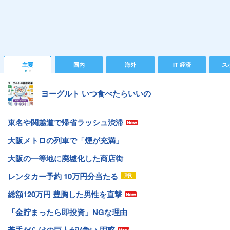
主要
国内
海外
IT 経済
ス
ヨーグルト いつ食べたらいいの
東名や関越道で帰省ラッシュ渋滞
大阪メトロの列車で「煙が充満」
大阪の一等地に廃墟化した商店街
レンタカー予約 10万円分当たる
総額120万円 豊胸した男性を直撃
「金貯まったら即投資」NGな理由