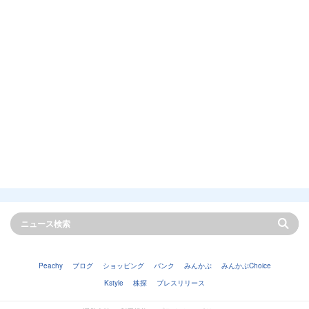
Peachy
ブログ
ショッピング
バンク
みんかぶ
みんかぶChoice
Kstyle
株探
プレスリリース