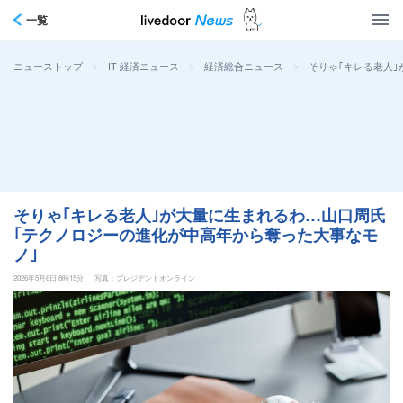
一覧
>
>
>
そりゃ｢キレる老人
ニューストップ
IT 経済ニュース
経済総合ニュース
そりゃ｢キレる老人｣が大量に生まれるわ…山口周氏
｢テクノロジーの進化が中高年から奪った大事なモ
ノ｣
2026年5月6日 8時15分
写真：プレジデントオンライン