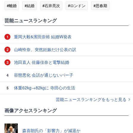
#離婚
#結婚
#石井亮次
#ロンドン
#思春期
#TBS
#南丹市
芸能ニュースランキング
重岡大毅&濱田崇裕 結婚W発表
1
山崎怜奈、突然妊娠だけ公表の訳
2
池田直人 佐藤佳奈と電撃結婚
3
容態悪化 会話が通じないパー子
4
体重62kg→82kgに 寺田心の生活
5
芸能ニュースランキングをもっと見る
画像アクセスランキング
森喜朗氏の「影響力」が減退か