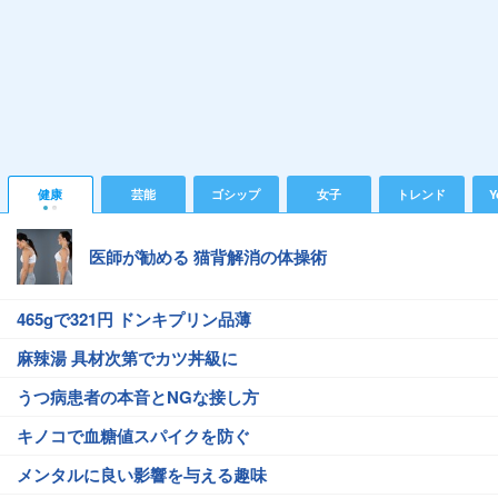
健康
芸能
ゴシップ
女子
トレンド
Y
医師が勧める 猫背解消の体操術
465gで321円 ドンキプリン品薄
麻辣湯 具材次第でカツ丼級に
うつ病患者の本音とNGな接し方
キノコで血糖値スパイクを防ぐ
メンタルに良い影響を与える趣味