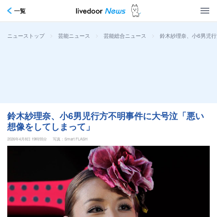
一覧
>
>
>
鈴木紗理奈、小6男児
ニューストップ
芸能ニュース
芸能総合ニュース
鈴木紗理奈、小6男児行方不明事件に大号泣「悪い
想像をしてしまって」
2026年4月8日 19時55分
写真：Smart FLASH