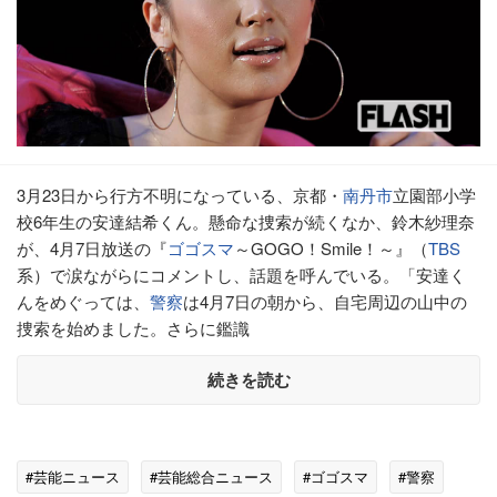
3月23日から行方不明になっている、京都・
南丹市
立園部小学
校6年生の安達結希くん。懸命な捜索が続くなか、鈴木紗理奈
が、4月7日放送の『
ゴゴスマ
～GOGO！Smile！～』（
TBS
系）で涙ながらにコメントし、話題を呼んでいる。「安達く
んをめぐっては、
警察
は4月7日の朝から、自宅周辺の山中の
捜索を始めました。さらに鑑識
続きを読む
#芸能ニュース
#芸能総合ニュース
#ゴゴスマ
#警察