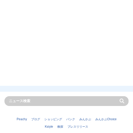
Peachy
ブログ
ショッピング
バンク
みんかぶ
みんかぶChoice
Kstyle
株探
プレスリリース