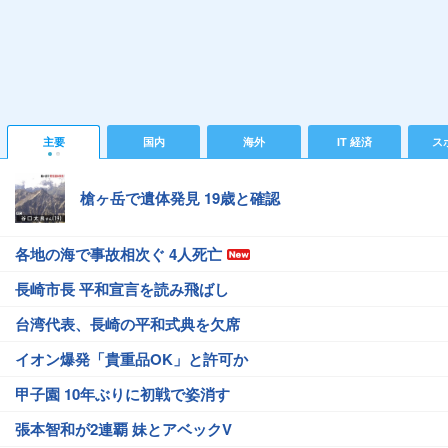
主要
国内
海外
IT 経済
ス
槍ヶ岳で遺体発見 19歳と確認
各地の海で事故相次ぐ 4人死亡
長崎市長 平和宣言を読み飛ばし
台湾代表、長崎の平和式典を欠席
イオン爆発「貴重品OK」と許可か
甲子園 10年ぶりに初戦で姿消す
張本智和が2連覇 妹とアベックV