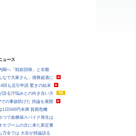
ニュース
内閣へ「戦前回帰」と非難
んなで大家さん」債務超過に
14回も忌引申請 驚きの結末
が語る汗悩みとの向き合い方
UPでの事故防げた 持論を展開
は1日500円未満 貧困危機
みつで血糖値スパイク発生は
オカブームの次に来た新定番
も万全では 大谷が持論語る