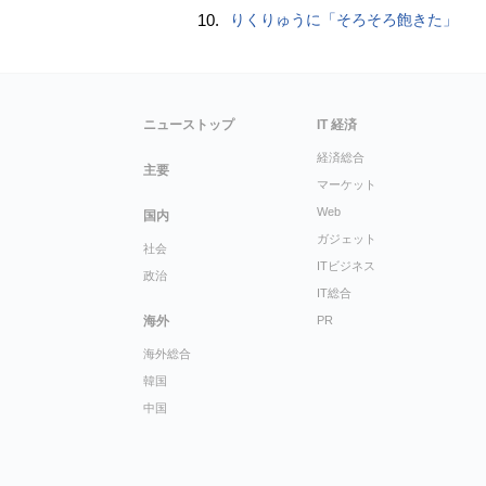
10.
りくりゅうに「そろそろ飽きた」
ニューストップ
IT 経済
経済総合
主要
マーケット
Web
国内
ガジェット
社会
ITビジネス
政治
IT総合
海外
PR
海外総合
韓国
中国