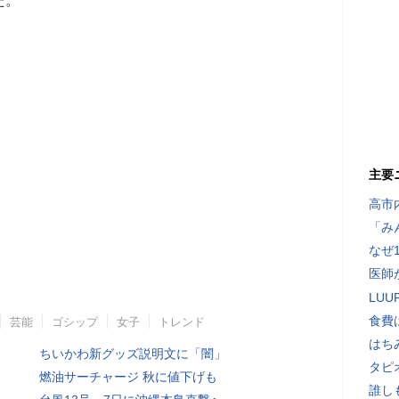
た。
主要
高市
「み
なぜ
医師
LU
食費
芸能
ゴシップ
女子
トレンド
はち
ちいかわ新グッズ説明文に「闇」
タピ
燃油サーチャージ 秋に値下げも
誰し