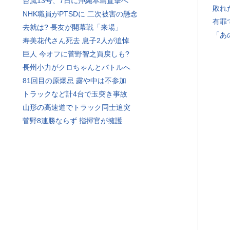
台風13号、7日に沖縄本島直撃へ
敗れ
NHK職員がPTSDに 二次被害の懸念
有罪
去就は? 長友が開幕戦「来場」
「あ
寿美花代さん死去 息子2人が追悼
巨人 今オフに菅野智之買戻しも?
長州小力がクロちゃんとバトルへ
81回目の原爆忌 露や中は不参加
トラックなど計4台で玉突き事故
山形の高速道でトラック同士追突
菅野8連勝ならず 指揮官が擁護