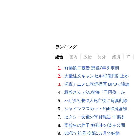
ランキング
総合
国内
政治
海外
経済
IT
1.
斉藤慎二被告 懲役7年を求刑
2.
大量注文キャンセル43億円以上か
3.
深夜アニメに喫煙描写 BPOで議論
4.
桐谷さん がん後悔「千円位」か
5.
ハビタ社長 2人死亡後に写真削除
6.
シャインマスカット約400房盗難
7.
セクシー女優の寄付報告 中傷も
8.
高校生の信子 勉強中の姿を公開
9.
30代で祖母 交際1カ月で妊娠