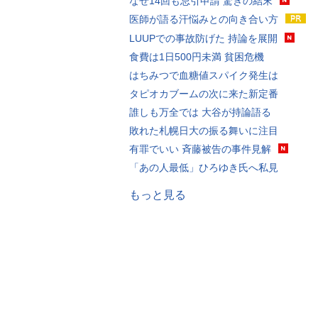
なぜ14回も忌引申請 驚きの結末
医師が語る汗悩みとの向き合い方
LUUPでの事故防げた 持論を展開
食費は1日500円未満 貧困危機
はちみつで血糖値スパイク発生は
タピオカブームの次に来た新定番
誰しも万全では 大谷が持論語る
敗れた札幌日大の振る舞いに注目
有罪でいい 斉藤被告の事件見解
「あの人最低」ひろゆき氏へ私見
もっと見る