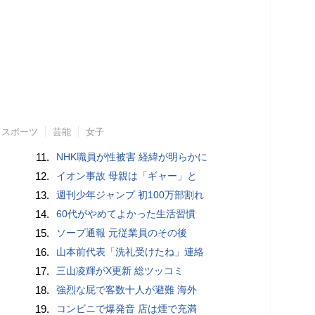
スポーツ
芸能
女子
11.
NHK職員が性被害 経緯が明らかに
12.
イオン事故 母親は「ギャー」と
13.
週刊少年ジャンプ 初100万部割れ
14.
60代がやめてよかった生活習慣
15.
ソープ通報 元従業員のその後
16.
山本前代表「洗礼受けたね」連絡
17.
三山凌輝がX更新 総ツッコミ
18.
強烈な屁で客数十人が避難 海外
19.
コンビニで爆発音 店は煙で充満