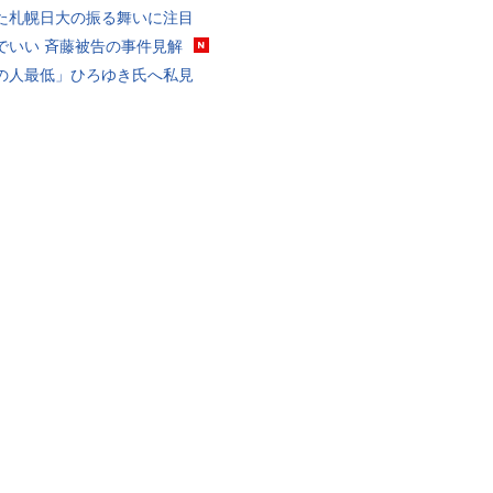
た札幌日大の振る舞いに注目
でいい 斉藤被告の事件見解
の人最低」ひろゆき氏へ私見