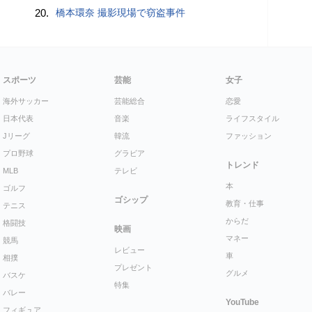
20.
橋本環奈 撮影現場で窃盗事件
スポーツ
芸能
女子
海外サッカー
芸能総合
恋愛
日本代表
音楽
ライフスタイル
Jリーグ
韓流
ファッション
プロ野球
グラビア
トレンド
MLB
テレビ
本
ゴルフ
ゴシップ
教育・仕事
テニス
からだ
格闘技
映画
マネー
競馬
レビュー
車
相撲
プレゼント
グルメ
バスケ
特集
バレー
YouTube
フィギュア