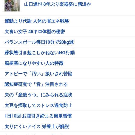
山口達也 8年ぶり楽器姿に感涙か
運動より代謝 人体の省エネ戦略
大食い女子 46キロ体型の秘密
バランスボール毎日10分で20kg減
躁状態引き起こしかねないNG行動
脳梗塞になりやすい人の特徴
アトピーで「汚い」扱いされ苦悩
認知症研究で「音」注目される
夫の「産後うつ」にみられる症状
大豆を摂取してストレス過食防止
1日10回 お腹引き締まる簡単習慣
太りにくいアイス 栄養士が解説