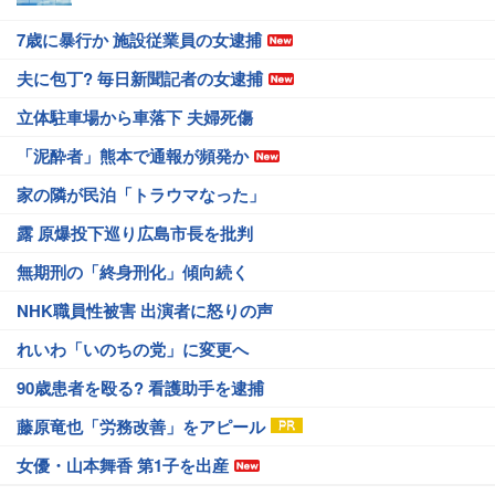
7歳に暴行か 施設従業員の女逮捕
夫に包丁? 毎日新聞記者の女逮捕
立体駐車場から車落下 夫婦死傷
「泥酔者」熊本で通報が頻発か
家の隣が民泊「トラウマなった」
露 原爆投下巡り広島市長を批判
無期刑の「終身刑化」傾向続く
NHK職員性被害 出演者に怒りの声
れいわ「いのちの党」に変更へ
90歳患者を殴る? 看護助手を逮捕
藤原竜也「労務改善」をアピール
女優・山本舞香 第1子を出産