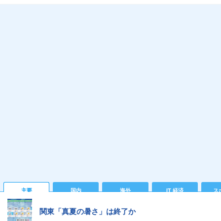
主要
国内
海外
IT 経済
ス
関東「真夏の暑さ」は終了か