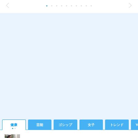
健康
芸能
ゴシップ
女子
トレンド
Y