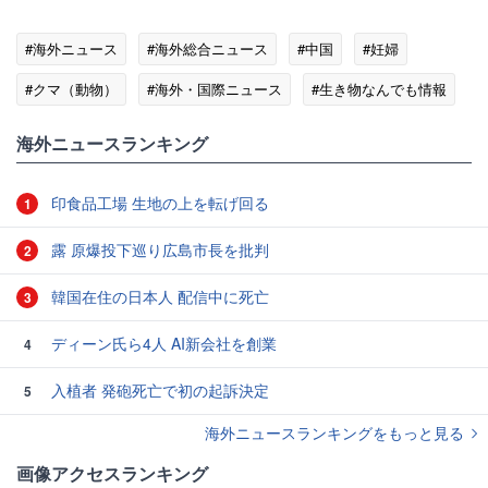
#海外ニュース
#海外総合ニュース
#中国
#妊婦
#クマ（動物）
#海外・国際ニュース
#生き物なんでも情報
海外ニュースランキング
印食品工場 生地の上を転げ回る
1
露 原爆投下巡り広島市長を批判
2
韓国在住の日本人 配信中に死亡
3
ディーン氏ら4人 AI新会社を創業
4
入植者 発砲死亡で初の起訴決定
5
海外ニュースランキングをもっと見る
画像アクセスランキング