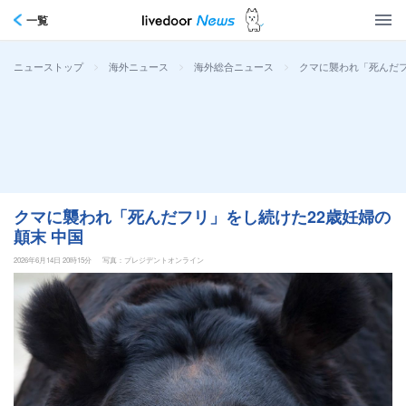
一覧
>
>
>
クマに襲われ「死んだフ
ニューストップ
海外ニュース
海外総合ニュース
クマに襲われ「死んだフリ」をし続けた22歳妊婦の
顛末 中国
2026年6月14日 20時15分
写真：プレジデントオンライン