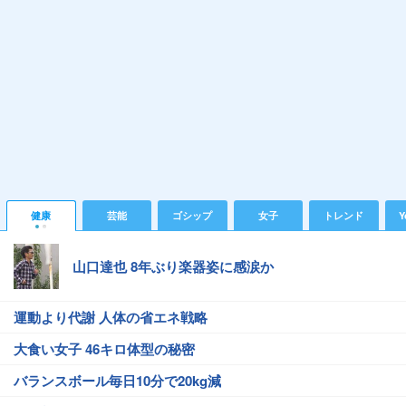
健康
芸能
ゴシップ
女子
トレンド
Y
山口達也 8年ぶり楽器姿に感涙か
運動より代謝 人体の省エネ戦略
大食い女子 46キロ体型の秘密
バランスボール毎日10分で20kg減