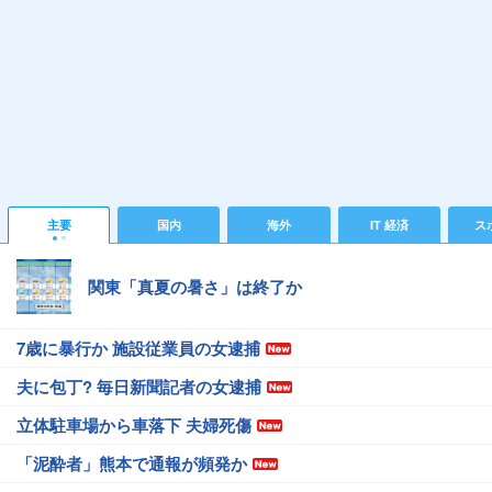
主要
国内
海外
IT 経済
ス
関東「真夏の暑さ」は終了か
7歳に暴行か 施設従業員の女逮捕
夫に包丁? 毎日新聞記者の女逮捕
立体駐車場から車落下 夫婦死傷
「泥酔者」熊本で通報が頻発か