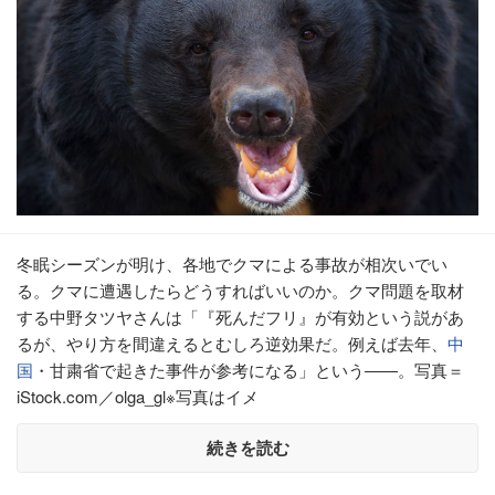
冬眠シーズンが明け、各地でクマによる事故が相次いでい
る。クマに遭遇したらどうすればいいのか。クマ問題を取材
する中野タツヤさんは「『死んだフリ』が有効という説があ
るが、やり方を間違えるとむしろ逆効果だ。例えば去年、
中
国
・甘粛省で起きた事件が参考になる」という――。写真＝
iStock.com／olga_gl※写真はイメ
続きを読む