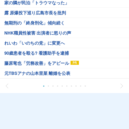
家の隣が民泊「トラウマなった」
露 原爆投下巡り広島市長を批判
無期刑の「終身刑化」傾向続く
NHK職員性被害 出演者に怒りの声
れいわ「いのちの党」に変更へ
90歳患者を殴る? 看護助手を逮捕
藤原竜也「労務改善」をアピール
元TBSアナの山本里菜 離婚を公表