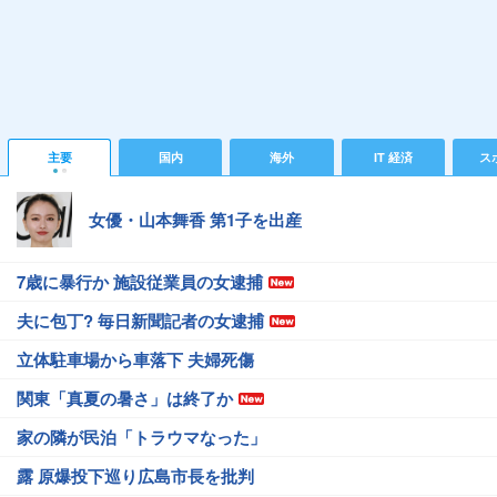
主要
国内
海外
IT 経済
ス
女優・山本舞香 第1子を出産
7歳に暴行か 施設従業員の女逮捕
夫に包丁? 毎日新聞記者の女逮捕
立体駐車場から車落下 夫婦死傷
関東「真夏の暑さ」は終了か
家の隣が民泊「トラウマなった」
露 原爆投下巡り広島市長を批判