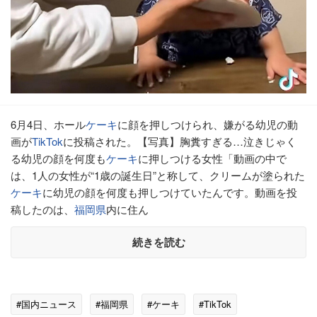
6月4日、ホール
ケーキ
に顔を押しつけられ、嫌がる幼児の動
画が
TikTok
に投稿された。【写真】胸糞すぎる…泣きじゃく
る幼児の顔を何度も
ケーキ
に押しつける女性「動画の中で
は、1人の女性が“1歳の誕生日”と称して、クリームが塗られた
ケーキ
に幼児の顔を何度も押しつけていたんです。動画を投
稿したのは、
福岡県
内に住ん
続きを読む
#国内ニュース
#福岡県
#ケーキ
#TikTok