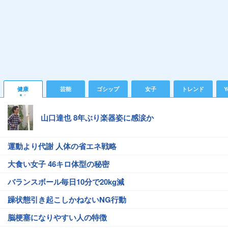
健康
芸能
ゴシップ
女子
トレンド
Y
山口達也 8年ぶり楽器姿に感涙か
運動より代謝 人体の省エネ戦略
大食い女子 46キロ体型の秘密
バランスボール毎日10分で20kg減
躁状態引き起こしかねないNG行動
脳梗塞になりやすい人の特徴