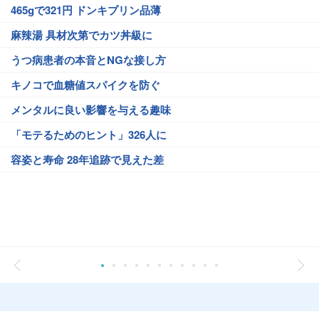
465gで321円 ドンキプリン品薄
麻辣湯 具材次第でカツ丼級に
うつ病患者の本音とNGな接し方
キノコで血糖値スパイクを防ぐ
メンタルに良い影響を与える趣味
「モテるためのヒント」326人に
容姿と寿命 28年追跡で見えた差