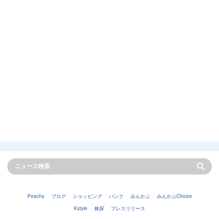
Peachy
ブログ
ショッピング
バンク
みんかぶ
みんかぶChoice
Kstyle
株探
プレスリリース