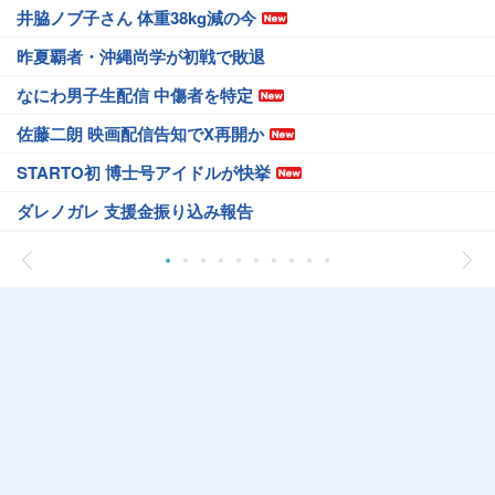
井脇ノブ子さん 体重38kg減の今
昨夏覇者・沖縄尚学が初戦で敗退
なにわ男子生配信 中傷者を特定
佐藤二朗 映画配信告知でX再開か
STARTO初 博士号アイドルが快挙
ダレノガレ 支援金振り込み報告