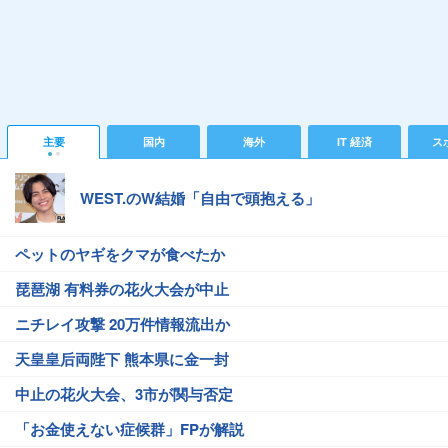
主要
国内
海外
IT 経済
ス
WEST.のW結婚「自由で頭抱える」
ペットのヤギをクマが食べたか
琵琶湖 有料券の花火大会が中止
ニチレイ攻撃 20万件情報流出か
天皇皇后両陛下 熊本県に金一封
中止の花火大会、3市が関与否定
「お金使えない症候群」FPが解説