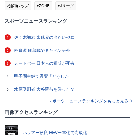
#浦和レッズ
#ZONE
#Jリーグ
スポーツニュースランキング
佐々木朗希 米球界の冷たい視線
1
板倉滉 開幕戦でまたベンチ外
2
ヌートバー 日本人の祖父が死去
3
甲子園中継で異変「どうした」
4
水原受刑者 大谷関与を偽ったか
5
スポーツニュースランキングをもっと見る
画像アクセスランキング
ハリアー改良 HEV一本化で高級化