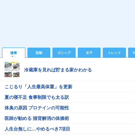
健康
芸能
ゴシップ
女子
トレンド
Y
冷蔵庫を見れば貯まる家かわかる
こじるり「人生最高体重」を更新
夏の寝不足 食事制限でも太る訳
体臭の原因 プロテインの可能性
医師が勧める 猫背解消の体操術
人生台無しに…やめるべき7項目