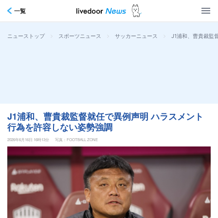
一覧
>
>
>
J1浦和、曹貴裁監
ニューストップ
スポーツニュース
サッカーニュース
J1浦和、曹貴裁監督就任で異例声明 ハラスメント
行為を許容しない姿勢強調
2026年6月16日 16時13分
写真：FOOTBALL ZONE