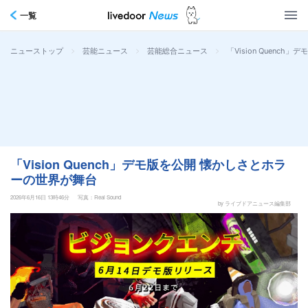
一覧
>
>
>
「Vision Quenc
ニューストップ
芸能ニュース
芸能総合ニュース
「Vision Quench」デモ版を公開 懐かしさとホラ
ーの世界が舞台
2026年6月16日 13時46分
写真：Real Sound
by ライブドアニュース編集部