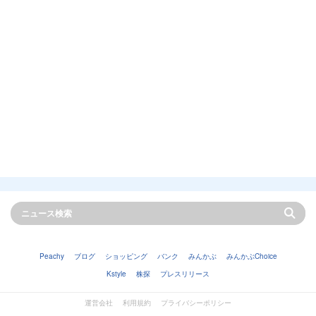
Peachy
ブログ
ショッピング
バンク
みんかぶ
みんかぶChoice
Kstyle
株探
プレスリリース
運営会社
利用規約
プライバシーポリシー