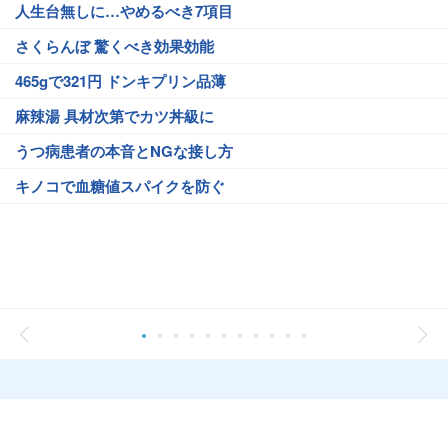
人生台無しに…やめるべき7項目
さくらんぼ 驚くべき効果効能
465gで321円 ドンキプリン品薄
麻辣湯 具材次第でカツ丼級に
うつ病患者の本音とNGな接し方
キノコで血糖値スパイクを防ぐ