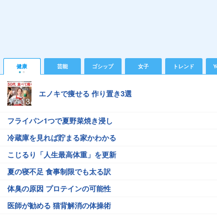
健康
芸能
ゴシップ
女子
トレンド
Y
エノキで痩せる 作り置き3選
フライパン1つで夏野菜焼き浸し
冷蔵庫を見れば貯まる家かわかる
こじるり「人生最高体重」を更新
夏の寝不足 食事制限でも太る訳
体臭の原因 プロテインの可能性
医師が勧める 猫背解消の体操術