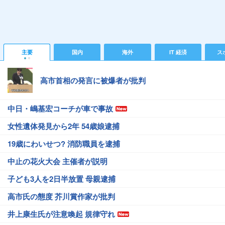
主要
国内
海外
IT 経済
ス
高市首相の発言に被爆者が批判
中日・嶋基宏コーチが車で事故
女性遺体発見から2年 54歳娘逮捕
19歳にわいせつ? 消防職員を逮捕
中止の花火大会 主催者が説明
子ども3人を2日半放置 母親逮捕
高市氏の態度 芥川賞作家が批判
井上康生氏が注意喚起 規律守れ