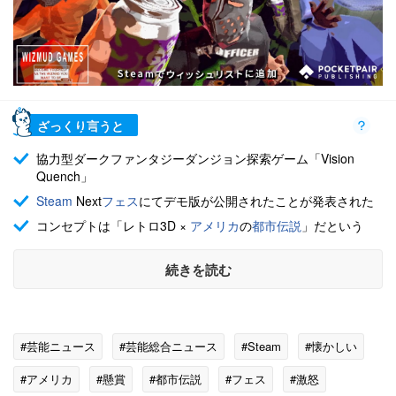
ざっくり言うと
協力型ダークファンタジーダンジョン探索ゲーム「Vision
Quench」
Steam
Next
フェス
にてデモ版が公開されたことが発表された
コンセプトは「レトロ3D ×
アメリカ
の
都市伝説
」だという
続きを読む
#芸能ニュース
#芸能総合ニュース
#Steam
#懐かしい
#アメリカ
#懸賞
#都市伝説
#フェス
#激怒