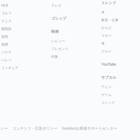
トレンド
MLB
テレビ
本
ゴルフ
ゴシップ
教育・仕事
テニス
からだ
格闘技
映画
マネー
競馬
レビュー
車
相撲
プレゼント
グルメ
バスケ
特集
バレー
YouTube
フィギュア
サブカル
アニメ
ゲーム
コミック
リシー
コンテンツ・広告ポリシー
livedoorお客様サポートセンター