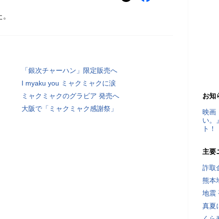
た。
「銀次チャーハン」限定販売へ
I myaku you ミャクミャクに涙
ミャクミャクのグラビア 発売へ
お知
大阪で「ミャクミャク感謝祭」
映画
い。
ト！
主要
詐取
熊本
地震
真夏
くら