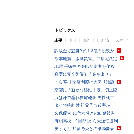
トピックス
主要
国内
海外
IT 経済
スポーツ
詐取金で競艇? 約1.3億円脱税か
熊本地震「激甚災害」に指定決定
地震 手術中の医師が患者を守る
真夏に完全防備姿「金を出せ」
くら寿司 閉店間際の大盛り話題
京都に「新たな移動手段」初上陸
服は汗で濡れ皮膚乾燥 男性死亡
タイで銃乱射 祖父母も殺害か
久保優太 10代女性との結婚報告
有明高校、9回2死から大逆転勝利
テオくん 加藤乃愛との破局発表