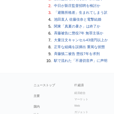
2.
中日が新庄監督招聘を検討か
3.
「避難所格差」生まれてしまう訳
4.
池田直人 佐藤佳奈と電撃結婚
5.
関東「真夏の暑さ」は終了か
6.
斉藤被告に懲役7年 無罪主張か
7.
大量注文キャンセル43億円以上か
8.
正常な組織を誤摘出 重篤な状態
9.
斉藤慎二被告 懲役7年を求刑
10.
駅で流れた「不適切音声」に声明
ニューストップ
IT 経済
経済総合
主要
マーケット
Web
国内
ガジェット