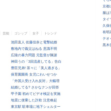
京都
服は
タイ
久保
有明
芸能
ゴシップ
女子
トレンド
テオ
池田直人 佐藤佳奈と電撃結婚
黒木
敷地内で義父はねる 意識不明
広陵の暴力問題 元監督が陳謝
神田うの「3回流産してる」告白
豊臣兄弟! 茶々に「美人過ぎる」
保育園園長 女児にわいせつか
「外国人受け入れ反対」大幅増
結婚してる? さかなクンが回答
甲子園 初めてビデオ検証を実施
地震に便乗した詐欺 注意喚起
東京駅 駐車場に地下シェルター