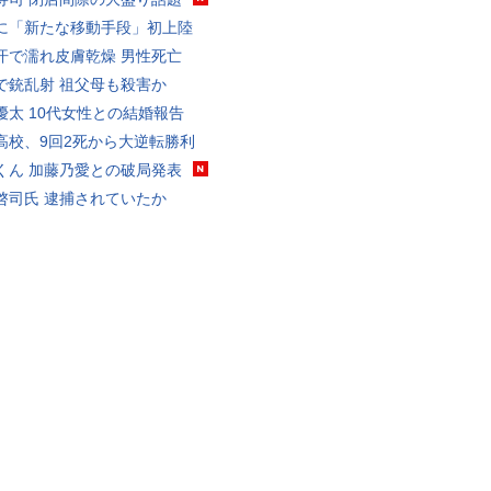
に「新たな移動手段」初上陸
汗で濡れ皮膚乾燥 男性死亡
で銃乱射 祖父母も殺害か
優太 10代女性との結婚報告
高校、9回2死から大逆転勝利
くん 加藤乃愛との破局発表
啓司氏 逮捕されていたか