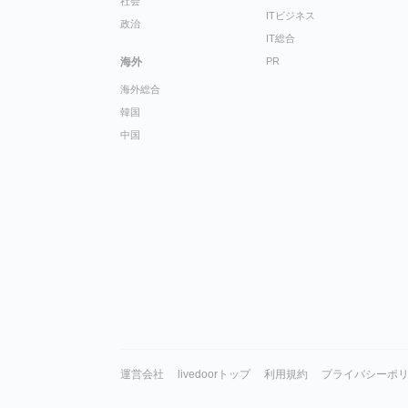
社会
ITビジネス
政治
IT総合
海外
PR
海外総合
韓国
中国
運営会社
livedoorトップ
利用規約
プライバシーポ