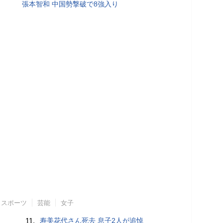
張本智和 中国勢撃破で8強入り
スポーツ
芸能
女子
11.
寿美花代さん死去 息子2人が追悼