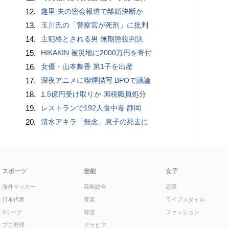
12.
趣里 夫の密会報道で離婚決断か
13.
玉川氏の「警察官が死刑」に批判
14.
主犯格とされる男 無期懲役判決
15.
HIKAKIN 被災地に2000万円を寄付
16.
女優・山本舞香 第1子を出産
17.
深夜アニメに喫煙描写 BPOで議論
18.
1.5億円受け取りか 国税職員処分
19.
レストランで192人食中毒 静岡
20.
清水アキラ「無念」息子の死去に
スポーツ
芸能
女子
海外サッカー
芸能総合
恋愛
日本代表
音楽
ライフスタイル
Jリーグ
韓流
ファッション
プロ野球
グラビア