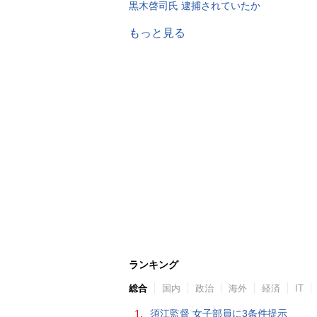
黒木啓司氏 逮捕されていたか
もっと見る
ランキング
総合
国内
政治
海外
経済
IT
1.
須江監督 女子部員に3条件提示