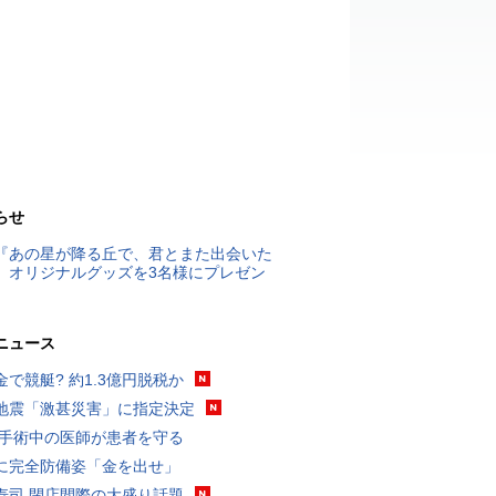
らせ
『あの星が降る丘で、君とまた出会いた
』オリジナルグッズを3名様にプレゼン
ニュース
金で競艇? 約1.3億円脱税か
地震「激甚災害」に指定決定
 手術中の医師が患者を守る
に完全防備姿「金を出せ」
寿司 閉店間際の大盛り話題