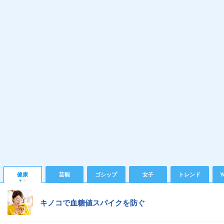
健康
芸能
ゴシップ
女子
トレンド
Y
キノコで血糖値スパイクを防ぐ