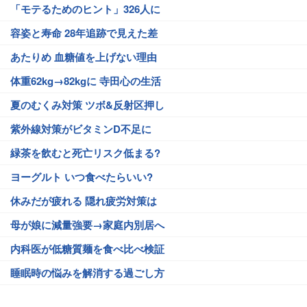
「モテるためのヒント」326人に
容姿と寿命 28年追跡で見えた差
あたりめ 血糖値を上げない理由
体重62kg→82kgに 寺田心の生活
夏のむくみ対策 ツボ&反射区押し
紫外線対策がビタミンD不足に
緑茶を飲むと死亡リスク低まる?
ヨーグルト いつ食べたらいい?
休みだが疲れる 隠れ疲労対策は
母が娘に減量強要→家庭内別居へ
内科医が低糖質麺を食べ比べ検証
睡眠時の悩みを解消する過ごし方