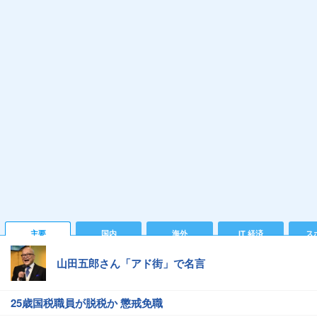
主要
国内
海外
IT 経済
ス
山田五郎さん「アド街」で名言
25歳国税職員が脱税か 懲戒免職