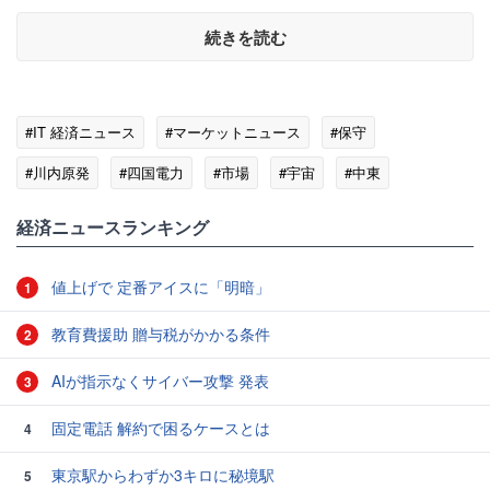
続きを読む
#IT 経済ニュース
#マーケットニュース
#保守
#川内原発
#四国電力
#市場
#宇宙
#中東
#メディア
#放射性廃棄物
経済ニュースランキング
値上げで 定番アイスに「明暗」
1
教育費援助 贈与税がかかる条件
2
AIが指示なくサイバー攻撃 発表
3
固定電話 解約で困るケースとは
4
東京駅からわずか3キロに秘境駅
5