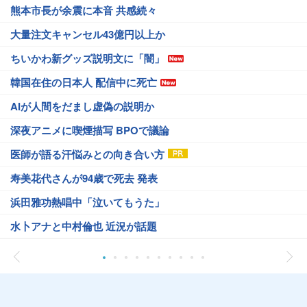
熊本市長が余震に本音 共感続々
大量注文キャンセル43億円以上か
ちいかわ新グッズ説明文に「闇」
韓国在住の日本人 配信中に死亡
AIが人間をだまし虚偽の説明か
深夜アニメに喫煙描写 BPOで議論
医師が語る汗悩みとの向き合い方
寿美花代さんが94歳で死去 発表
浜田雅功熱唱中「泣いてもうた」
水卜アナと中村倫也 近況が話題