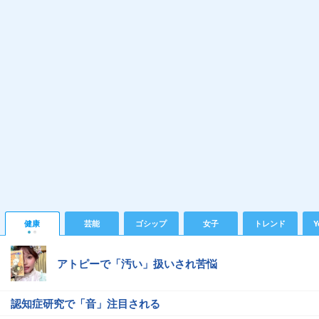
健康
芸能
ゴシップ
女子
トレンド
Y
アトピーで「汚い」扱いされ苦悩
認知症研究で「音」注目される