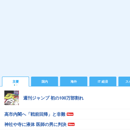
主要
国内
海外
IT 経済
ス
週刊ジャンプ 初の100万部割れ
高市内閣へ「戦前回帰」と非難
神社や寺に液体 医師の男に判決