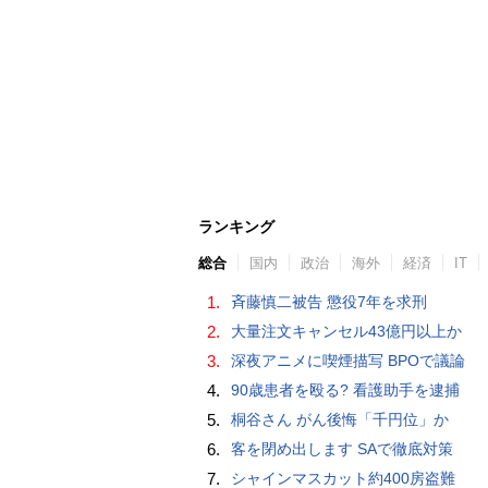
ランキング
総合
国内
政治
海外
経済
IT
1.
斉藤慎二被告 懲役7年を求刑
2.
大量注文キャンセル43億円以上か
3.
深夜アニメに喫煙描写 BPOで議論
4.
90歳患者を殴る? 看護助手を逮捕
5.
桐谷さん がん後悔「千円位」か
6.
客を閉め出します SAで徹底対策
7.
シャインマスカット約400房盗難