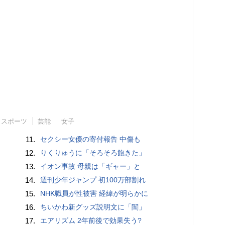
スポーツ
芸能
女子
11.
セクシー女優の寄付報告 中傷も
12.
りくりゅうに「そろそろ飽きた」
13.
イオン事故 母親は「ギャー」と
14.
週刊少年ジャンプ 初100万部割れ
15.
NHK職員が性被害 経緯が明らかに
16.
ちいかわ新グッズ説明文に「闇」
17.
エアリズム 2年前後で効果失う?