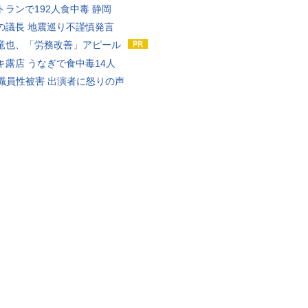
トランで192人食中毒 静岡
の議長 地震巡り不謹慎発言
竜也、「労務改善」アピール
キ露店 うなぎで食中毒14人
K職員性被害 出演者に怒りの声