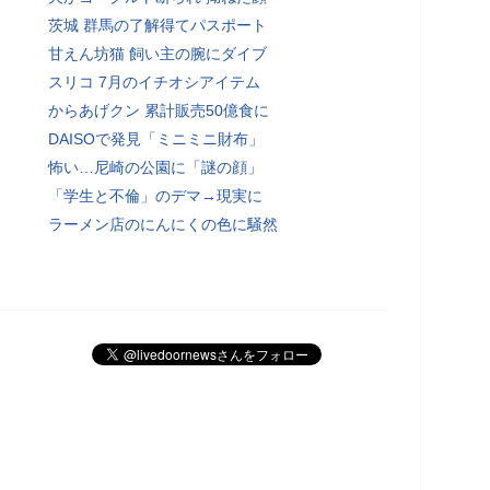
茨城 群馬の了解得てパスポート
甘えん坊猫 飼い主の腕にダイブ
スリコ 7月のイチオシアイテム
からあげクン 累計販売50億食に
DAISOで発見「ミニミニ財布」
怖い…尼崎の公園に「謎の顔」
「学生と不倫」のデマ→現実に
ラーメン店のにんにくの色に騒然