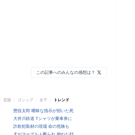
この記事へのみんなの感想は？
芸能
ゴシップ
女子
トレンド
懲役太郎 曖昧な指示が招いた死
大井川鉄道 Tシャツが乗車券に
詐欺犯取材の現場 命の危険も
犬がヨーグルト断られ 拗ねた顔