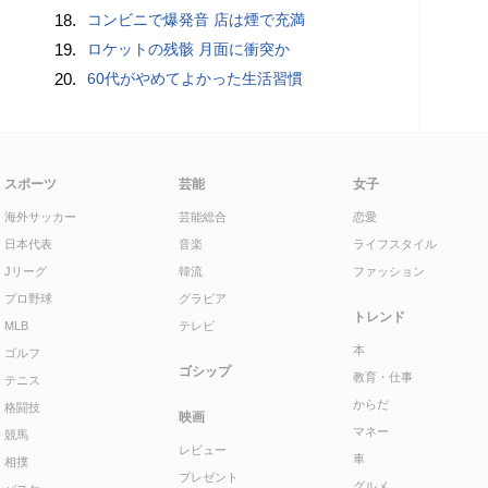
18.
コンビニで爆発音 店は煙で充満
19.
ロケットの残骸 月面に衝突か
20.
60代がやめてよかった生活習慣
スポーツ
芸能
女子
海外サッカー
芸能総合
恋愛
日本代表
音楽
ライフスタイル
Jリーグ
韓流
ファッション
プロ野球
グラビア
トレンド
MLB
テレビ
本
ゴルフ
ゴシップ
教育・仕事
テニス
からだ
格闘技
映画
マネー
競馬
レビュー
車
相撲
プレゼント
グルメ