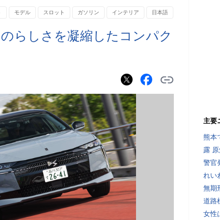
ト
モデル
スロット
ガソリン
インテリア
日本語
ドのらしさを凝縮したコンパク
主要
熊本
露 
警官
れい
無期
道路
女性