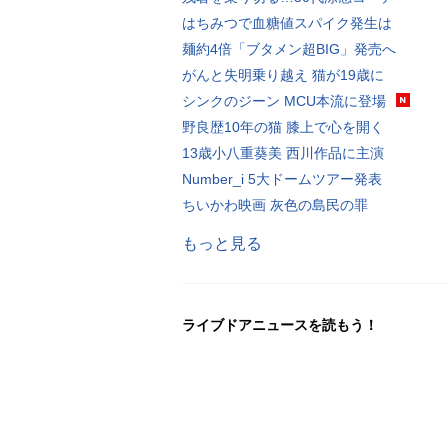
はちみつで血糖値スパイク発生は
麺約4倍「ブタメン超BIG」発売へ
がんと失明乗り越え 猫が19歳に
シンクのジーン MCU本流に登場
野良歴10年の猫 膝上で心を開く
13歳小八重葵美 西川作品に主演
Number_i 5大ドームツアー発表
ちいかわ映画 灰色の島民の罪
もっと見る
ライブドアニュースを読もう！