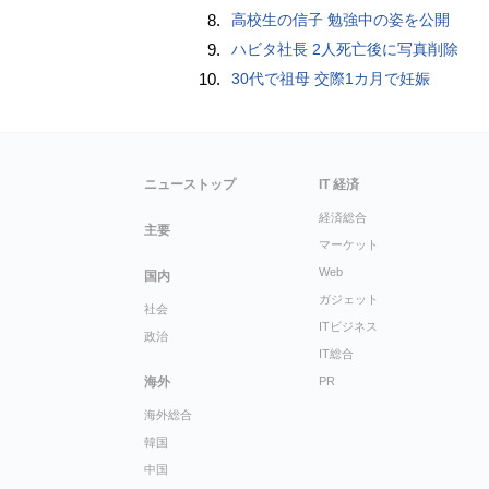
8.
高校生の信子 勉強中の姿を公開
9.
ハビタ社長 2人死亡後に写真削除
10.
30代で祖母 交際1カ月で妊娠
ニューストップ
IT 経済
経済総合
主要
マーケット
Web
国内
ガジェット
社会
ITビジネス
政治
IT総合
海外
PR
海外総合
韓国
中国