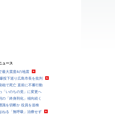
ニュース
で最大震度4の地震
原爆投下巡り広島市長を批判
発砲で死亡 直前に不審行動
わ「いのちの党」に変更へ
刑の「終身刑化」傾向続く
標識を切断か 役員を送検
はねる「無呼吸」治療せず