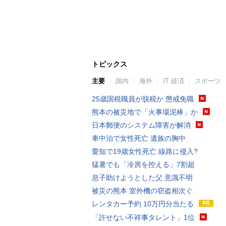
トピックス
主要
国内
海外
IT 経済
スポーツ
25歳国税職員が脱税か 懲戒免職
熊本の被災地で「火事場泥棒」か
日本郵便のシステム障害が解消
車中泊で女性死亡 遺族の胸中
愛知で19歳女性死亡 線路に侵入?
猛暑でも「冷房を控える」7割超
息子助けようとした父 意識不明
被災の熊本 室外機の窃盗相次ぐ
レンタカー予約 10万円分当たる
「許せない不祥事タレント」1位