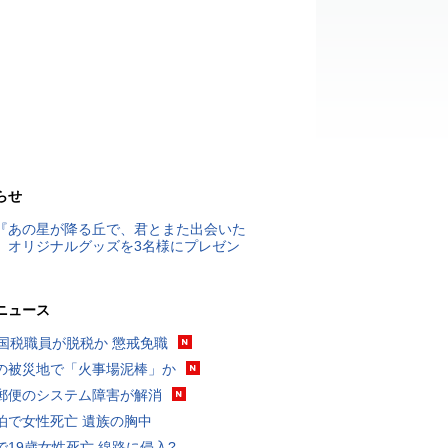
らせ
『あの星が降る丘で、君とまた出会いた
』オリジナルグッズを3名様にプレゼン
ニュース
歳国税職員が脱税か 懲戒免職
の被災地で「火事場泥棒」か
郵便のシステム障害が解消
泊で女性死亡 遺族の胸中
で19歳女性死亡 線路に侵入?