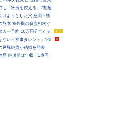
でも「冷房を控える」7割超
助けようとした父 意識不明
の熊本 室外機の窃盗相次ぐ
タカー予約 10万円分当たる
せない不祥事タレント」1位
の戸塚純貴が結婚を発表
健児 絶頂期は年収「1億円」