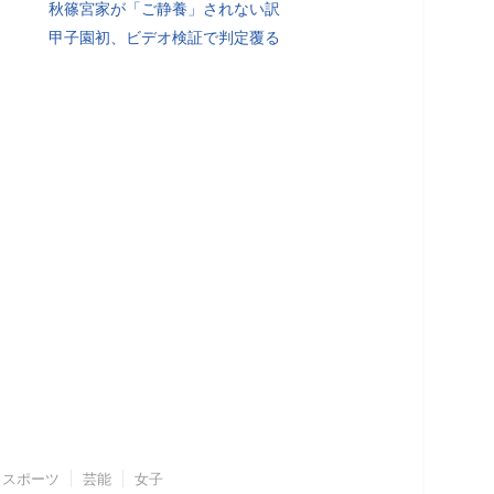
秋篠宮家が「ご静養」されない訳
甲子園初、ビデオ検証で判定覆る
スポーツ
芸能
女子