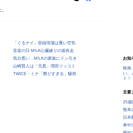
た。
「ぐるナイ」収録現場は重い空気
音楽の日 M!LK心臓破りの坂疾走
気分悪い…M!LKの家族にドン引き
お知
山崎賢人は「兄貴」増田ツッコミ
映画
い。
TWICE・ミナ「際どすぎる」騒然
ト！
主要
25
熊本
日本
車中
愛知