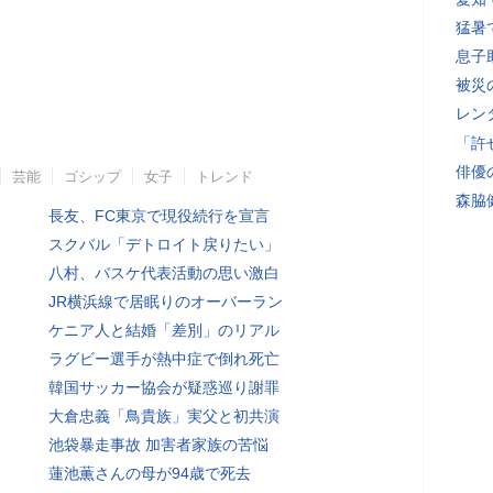
猛暑
息子
被災
レン
「許
俳優
芸能
ゴシップ
女子
トレンド
森脇
長友、FC東京で現役続行を宣言
スクバル「デトロイト戻りたい」
八村、バスケ代表活動の思い激白
JR横浜線で居眠りのオーバーラン
ケニア人と結婚「差別」のリアル
ラグビー選手が熱中症で倒れ死亡
韓国サッカー協会が疑惑巡り謝罪
大倉忠義「鳥貴族」実父と初共演
池袋暴走事故 加害者家族の苦悩
蓮池薫さんの母が94歳で死去