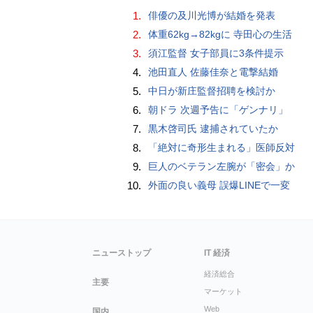
1.
俳優の及川光博が結婚を発表
2.
体重62kg→82kgに 寺田心の生活
3.
須江監督 女子部員に3条件提示
4.
池田直人 佐藤佳奈と電撃結婚
5.
中日が新庄監督招聘を検討か
6.
朝ドラ 次週予告に「ゲンナリ」
7.
黒木啓司氏 逮捕されていたか
8.
「絶対に奇形生まれる」医師反対
9.
巨人のベテラン左腕が「密会」か
10.
外面の良い義母 誤爆LINEで一変
ニューストップ
IT 経済
経済総合
主要
マーケット
Web
国内