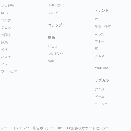
プロ野球
グラビア
トレンド
MLB
テレビ
本
ゴルフ
ゴシップ
教育・仕事
テニス
からだ
格闘技
映画
マネー
競馬
レビュー
車
相撲
プレゼント
グルメ
バスケ
特集
バレー
YouTube
フィギュア
サブカル
アニメ
ゲーム
コミック
リシー
コンテンツ・広告ポリシー
livedoorお客様サポートセンター