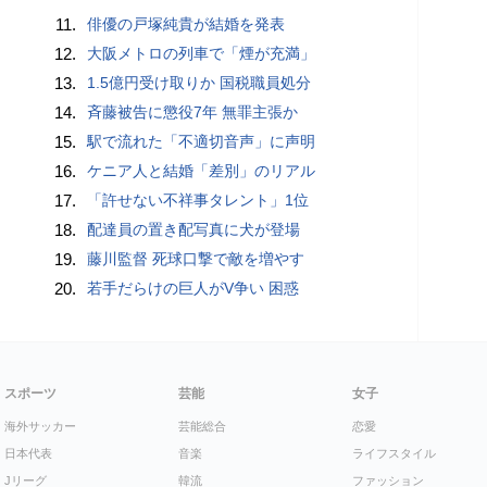
11.
俳優の戸塚純貴が結婚を発表
12.
大阪メトロの列車で「煙が充満」
13.
1.5億円受け取りか 国税職員処分
14.
斉藤被告に懲役7年 無罪主張か
15.
駅で流れた「不適切音声」に声明
16.
ケニア人と結婚「差別」のリアル
17.
「許せない不祥事タレント」1位
18.
配達員の置き配写真に犬が登場
19.
藤川監督 死球口撃で敵を増やす
20.
若手だらけの巨人がV争い 困惑
スポーツ
芸能
女子
海外サッカー
芸能総合
恋愛
日本代表
音楽
ライフスタイル
Jリーグ
韓流
ファッション