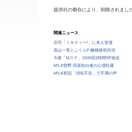
提供社の都合により、削除されまし
関連ニュース
庄司「ミキティー!」に本人登場
高山一実とふくらP 離婚後初共演
今夜「Mステ」1500回2時間SP放送
M!LK曽野 同居告白後の心境吐露
M!LK初冠「消化不良」で不満の声