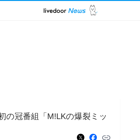
帯で初の冠番組「M!LKの爆裂ミッ