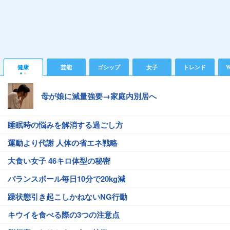
健康
芸能
ゴシップ
女子
トレンド
Y
母が娘に減量強要→家庭内別居へ
睡眠時の悩みを解消する過ごし方
運動より代謝 人体の省エネ戦略
大食い女子 46キロ体型の秘密
バランスボール毎日10分で20kg減
躁状態引き起こしかねないNG行動
キウイを食べる際の3つの注意点