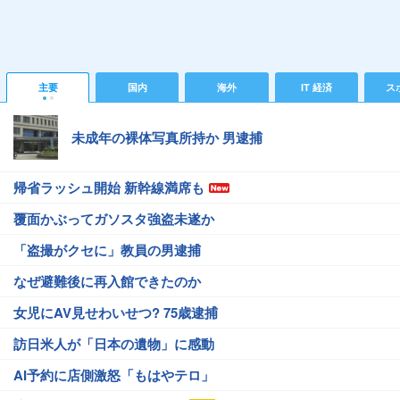
主要
国内
海外
IT 経済
ス
未成年の裸体写真所持か 男逮捕
帰省ラッシュ開始 新幹線満席も
覆面かぶってガソスタ強盗未遂か
「盗撮がクセに」教員の男逮捕
なぜ避難後に再入館できたのか
女児にAV見せわいせつ? 75歳逮捕
訪日米人が「日本の遺物」に感動
AI予約に店側激怒「もはやテロ」