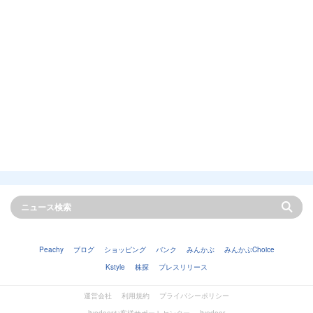
Peachy
ブログ
ショッピング
バンク
みんかぶ
みんかぶChoice
Kstyle
株探
プレスリリース
運営会社
利用規約
プライバシーポリシー