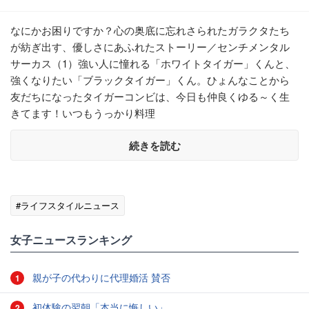
なにかお困りですか？心の奥底に忘れさられたガラクタたち
が紡ぎ出す、優しさにあふれたストーリー／センチメンタル
サーカス（1）強い人に憧れる「ホワイトタイガー」くんと、
強くなりたい「ブラックタイガー」くん。ひょんなことから
友だちになったタイガーコンビは、今日も仲良くゆる～く生
きてます！いつもうっかり料理
続きを読む
#ライフスタイルニュース
女子ニュースランキング
親が子の代わりに代理婚活 賛否
1
初体験の翌朝「本当に悔しい」
2