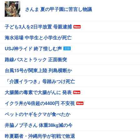
さんま 夏の甲子園に苦言し物議
子ども3人を2日半放置 母親逮捕
海水浴場 中学生と小学生が死亡
USJ神ライド 終了惜しむ声
路線バスとトラック 正面衝突
台風15号が関東上陸 列島横断か
「介護イラつき」母踏みつけ死亡
大腸菌の毒素で大腸がんに 発表
イクラ丼が6倍超の4400円 不安視
ペットのヤギをクマが食べたか
井脇ノブ子さん 体重38kg減の今
昨夏覇者・沖縄尚学が初戦で敗退