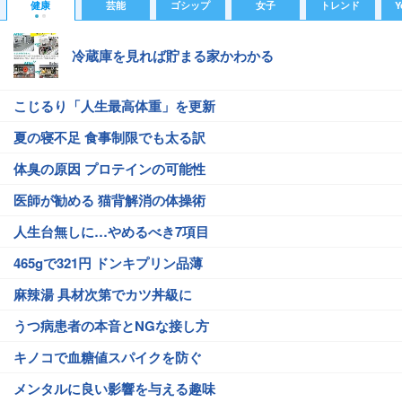
健康
芸能
ゴシップ
女子
トレンド
Y
冷蔵庫を見れば貯まる家かわかる
こじるり「人生最高体重」を更新
夏の寝不足 食事制限でも太る訳
体臭の原因 プロテインの可能性
医師が勧める 猫背解消の体操術
人生台無しに…やめるべき7項目
465gで321円 ドンキプリン品薄
麻辣湯 具材次第でカツ丼級に
うつ病患者の本音とNGな接し方
キノコで血糖値スパイクを防ぐ
メンタルに良い影響を与える趣味