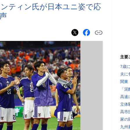
レンティン氏が日本ユニ姿で応
声
主要
7歳
夫に
関東
「泥
高速
立体
高市
家の
九州