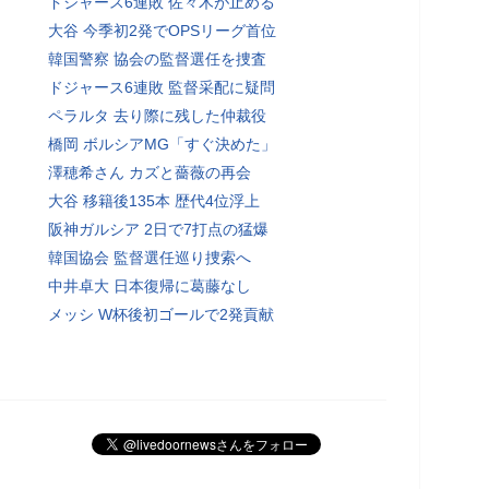
ドジャース6連敗 佐々木が止める
大谷 今季初2発でOPSリーグ首位
韓国警察 協会の監督選任を捜査
ドジャース6連敗 監督采配に疑問
ペラルタ 去り際に残した仲裁役
橋岡 ボルシアMG「すぐ決めた」
澤穂希さん カズと薔薇の再会
大谷 移籍後135本 歴代4位浮上
阪神ガルシア 2日で7打点の猛爆
韓国協会 監督選任巡り捜索へ
中井卓大 日本復帰に葛藤なし
メッシ W杯後初ゴールで2発貢献