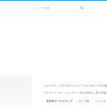
ニューストップ
スポーツニュース
スポーツその他
>
>
ウラディミール・バレンティン氏が日本ユニ姿で応援
北中米ワールドカップ
カリブ海
バレンテ
オランダ