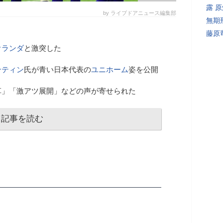
露 
by ライブドアニュース編集部
無期
藤原
オランダ
と激突した
ンティン
氏が青い日本代表の
ユニホーム
姿を公開
草」「激アツ展開」などの声が寄せられた
記事を読む