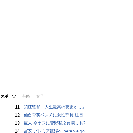
スポーツ
芸能
女子
11.
須江監督「人生最高の夜更かし」
12.
仙台育英ベンチに女性部員 注目
13.
巨人 今オフに菅野智之買戻しも?
14.
冨安 プレミア復帰へ here we go