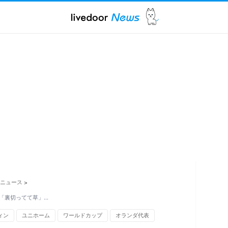
ニュース
>
「裏切ってて草」…
ィン
ユニホーム
ワールドカップ
オランダ代表