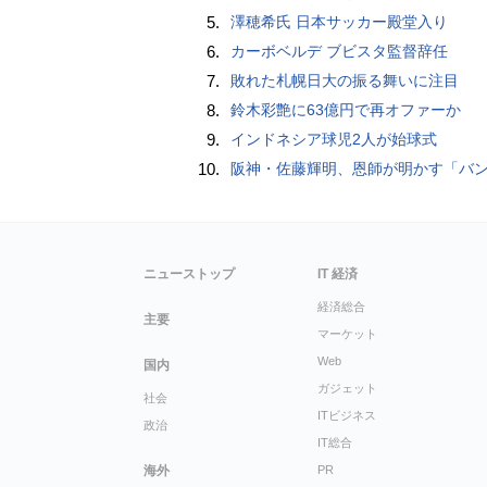
5.
澤穂希氏 日本サッカー殿堂入り
6.
カーボベルデ ブビスタ監督辞任
7.
敗れた札幌日大の振る舞いに注目
8.
鈴木彩艶に63億円で再オファーか
9.
インドネシア球児2人が始球式
10.
阪神・佐藤輝明、恩師が明かす「バント拒否でホームラン」の“やんちゃ坊主
ニューストップ
IT 経済
経済総合
主要
マーケット
Web
国内
ガジェット
社会
ITビジネス
政治
IT総合
海外
PR