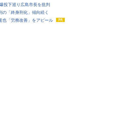
原爆投下巡り広島市長を批判
刑の「終身刑化」傾向続く
竜也「労務改善」をアピール