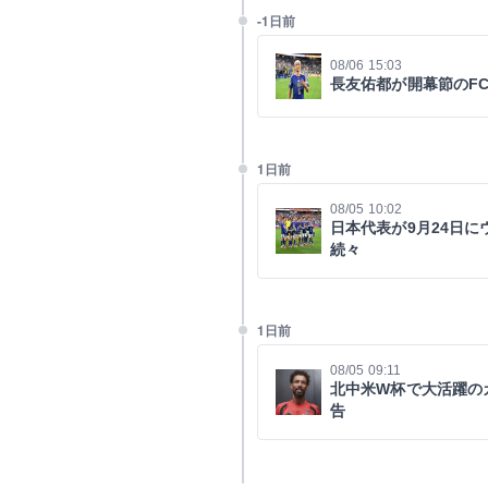
-1日前
08/06 15:03
長友佑都が開幕節のF
1日前
08/05 10:02
日本代表が9月24日
続々
1日前
08/05 09:11
北中米W杯で大活躍の
告