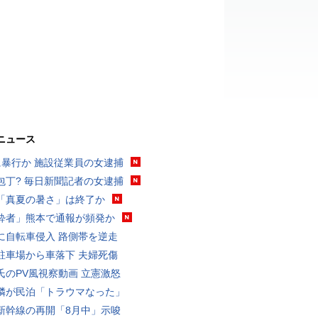
ニュース
に暴行か 施設従業員の女逮捕
包丁? 毎日新聞記者の女逮捕
「真夏の暑さ」は終了か
酔者」熊本で通報が頻発か
に自転車侵入 路側帯を逆走
駐車場から車落下 夫婦死傷
氏のPV風視察動画 立憲激怒
隣が民泊「トラウマなった」
新幹線の再開「8月中」示唆