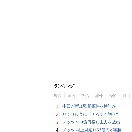
ランキング
総合
国内
政治
海外
経済
IT
1.
中日が新庄監督招聘を検討か
2.
りくりゅうに「そろそろ飽きた」
3.
メッツ 559億円投じ主力を放出
4.
メッツ 村上見送り63億円が裏目