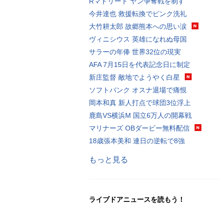
Rマドリード ヤン争奪戦を制す
今井達也 救援転換でピンク洗礼
大竹耕太郎 故郷熊本への思い涙
ヴィニシウス 英雄になれぬ母国
サラーの年俸 世界32位の現実
AFA 7月15日を代表記念日に制定
新庄監督 敵地でようやく白星
ソフトバンク オスナ退場で痛恨
岡本和真 新人打点で球団3位浮上
鹿島VS横浜M 国立6万人の開幕戦
マリナーズ OBダービー無料配信
18歳張本美和 連日の逆転で8強
もっと見る
ライブドアニュースを読もう！