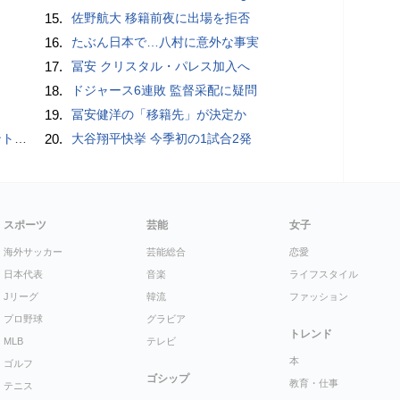
15.
佐野航大 移籍前夜に出場を拒否
16.
たぶん日本で…八村に意外な事実
17.
冨安 クリスタル・パレス加入へ
18.
ドジャース6連敗 監督采配に疑問
19.
冨安健洋の「移籍先」が決定か
”時代
20.
大谷翔平快挙 今季初の1試合2発
スポーツ
芸能
女子
海外サッカー
芸能総合
恋愛
日本代表
音楽
ライフスタイル
Jリーグ
韓流
ファッション
プロ野球
グラビア
トレンド
MLB
テレビ
本
ゴルフ
ゴシップ
教育・仕事
テニス