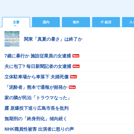
主要
国内
海外
IT 経済
ス
関東「真夏の暑さ」は終了か
7歳に暴行か 施設従業員の女逮捕
夫に包丁? 毎日新聞記者の女逮捕
立体駐車場から車落下 夫婦死傷
「泥酔者」熊本で通報が頻発か
家の隣が民泊「トラウマなった」
露 原爆投下巡り広島市長を批判
無期刑の「終身刑化」傾向続く
NHK職員性被害 出演者に怒りの声