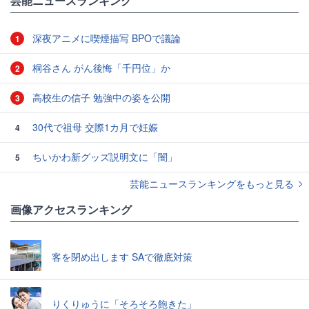
芸能ニュースランキング
深夜アニメに喫煙描写 BPOで議論
1
桐谷さん がん後悔「千円位」か
2
高校生の信子 勉強中の姿を公開
3
30代で祖母 交際1カ月で妊娠
4
ちいかわ新グッズ説明文に「闇」
5
芸能ニュースランキングをもっと見る
画像アクセスランキング
客を閉め出します SAで徹底対策
りくりゅうに「そろそろ飽きた」