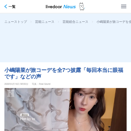
一覧
>
>
>
小嶋陽菜が旅コーデを
ニューストップ
芸能ニュース
芸能総合ニュース
小嶋陽菜が旅コーデを全7つ披露「毎回本当に眼福
です」などの声
2026年6月16日 5時50分
写真：Real Sound