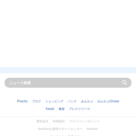
Peachy
ブログ
ショッピング
バンク
みんかぶ
みんかぶChoice
Kstyle
株探
プレスリリース
運営会社
利用規約
プライバシーポリシー
livedoorお客様サポートセンター
livedoor