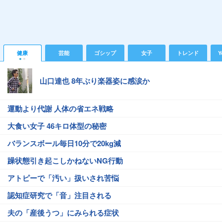
健康
芸能
ゴシップ
女子
トレンド
Y
山口達也 8年ぶり楽器姿に感涙か
運動より代謝 人体の省エネ戦略
大食い女子 46キロ体型の秘密
バランスボール毎日10分で20kg減
躁状態引き起こしかねないNG行動
アトピーで「汚い」扱いされ苦悩
認知症研究で「音」注目される
夫の「産後うつ」にみられる症状