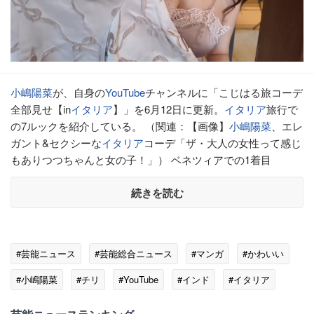
小嶋陽菜
が、自身の
YouTube
チャンネルに「こじはる旅コーデ
全部見せ【in
イタリア
】」を6月12日に更新。
イタリア
旅行で
の7ルックを紹介している。 （関連：【画像】
小嶋陽菜
、エレ
ガント&セクシーな
イタリア
コーデ「ザ・大人の女性って感じ
もありつつちゃんと女の子！」） ベネツィアでの1着目
続きを読む
#芸能ニュース
#芸能総合ニュース
#マンガ
#かわいい
#小嶋陽菜
#チリ
#YouTube
#インド
#イタリア