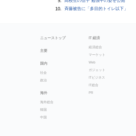
9.
高校生の信子 勉強中の姿を公開
10.
斉藤被告に「多目的トイレ以下」
ニューストップ
IT 経済
経済総合
主要
マーケット
Web
国内
ガジェット
社会
ITビジネス
政治
IT総合
海外
PR
海外総合
韓国
中国