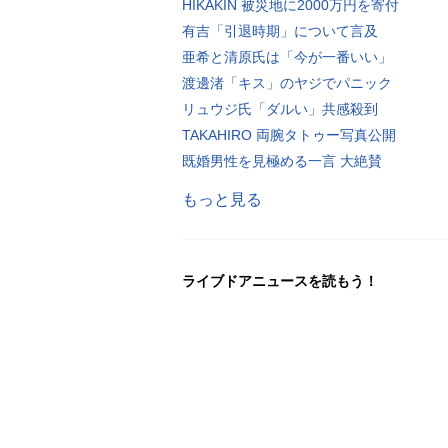
HIKAKIN 被災地に2000万円を寄付
有吉「引退時期」について言及
亜希と清原氏は「今が一番いい」
渡邊渚「キス」のヤジでパニック
リュウジ氏「ダルい」共感殺到
TAKAHIRO 両腕タトゥー写真公開
既婚男性を見極める一言 大絶賛
もっと見る
ライブドアニュースを読もう！