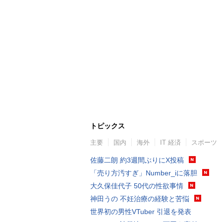
トピックス
主要
国内
海外
IT 経済
スポーツ
佐藤二朗 約3週間ぶりにX投稿
「売り方汚すぎ」Number_iに落胆
大久保佳代子 50代の性欲事情
神田うの 不妊治療の経験と苦悩
世界初の男性VTuber 引退を発表