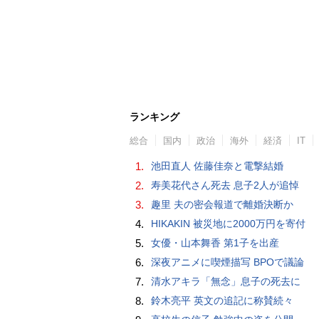
ランキング
総合
国内
政治
海外
経済
IT
1.
池田直人 佐藤佳奈と電撃結婚
2.
寿美花代さん死去 息子2人が追悼
3.
趣里 夫の密会報道で離婚決断か
4.
HIKAKIN 被災地に2000万円を寄付
5.
女優・山本舞香 第1子を出産
6.
深夜アニメに喫煙描写 BPOで議論
7.
清水アキラ「無念」息子の死去に
8.
鈴木亮平 英文の追記に称賛続々