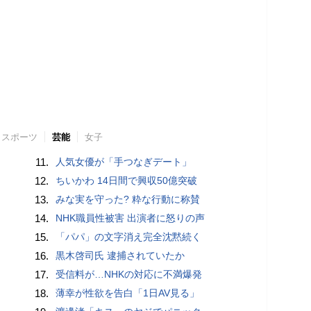
スポーツ
芸能
女子
11.
人気女優が「手つなぎデート」
12.
ちいかわ 14日間で興収50億突破
13.
みな実を守った? 粋な行動に称賛
14.
NHK職員性被害 出演者に怒りの声
15.
「パパ」の文字消え完全沈黙続く
16.
黒木啓司氏 逮捕されていたか
17.
受信料が…NHKの対応に不満爆発
18.
薄幸が性欲を告白「1日AV見る」