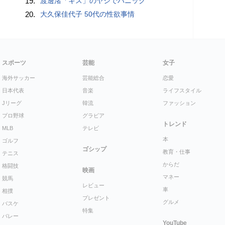
19.
渡邊渚「キス」のヤジでパニック
20.
大久保佳代子 50代の性欲事情
スポーツ
芸能
女子
海外サッカー
芸能総合
恋愛
日本代表
音楽
ライフスタイル
Jリーグ
韓流
ファッション
プロ野球
グラビア
トレンド
MLB
テレビ
本
ゴルフ
ゴシップ
教育・仕事
テニス
からだ
格闘技
映画
マネー
競馬
レビュー
車
相撲
プレゼント
グルメ
バスケ
特集
バレー
YouTube