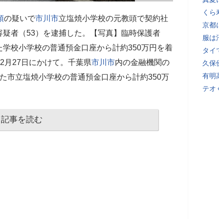
くら
領
の疑いで
市川市
立塩焼小学校の元教頭で契約社
京都
疑者（53）を逮捕した。【写真】臨時保護者
服は
学校小学校の普通預金口座から計約350万円を着
タイ
5年2月27日にかけて。千葉県
市川市
内の金融機関の
久保
有明
た市立塩焼小学校の普通預金口座から計約350万
テオ
記事を読む