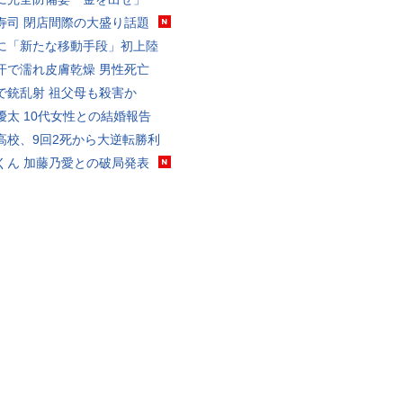
寿司 閉店間際の大盛り話題
に「新たな移動手段」初上陸
汗で濡れ皮膚乾燥 男性死亡
で銃乱射 祖父母も殺害か
優太 10代女性との結婚報告
高校、9回2死から大逆転勝利
くん 加藤乃愛との破局発表