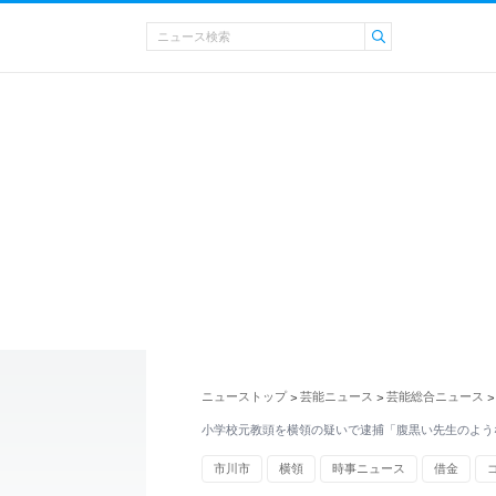
ニューストップ
芸能ニュース
芸能総合ニュース
>
>
>
小学校元教頭を横領の疑いで逮捕「腹黒い先生のよう
市川市
横領
時事ニュース
借金