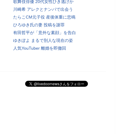
歌舞伎俳優 20代女性ひき逃げか
川崎希 アレクとナンパで出会う
たらこCM元子役 産後体重に悲鳴
ひろゆき氏の妻 投稿を謝罪
有田哲平が「意外な素顔」を告白
ゆきぽよ まるで別人な現在の姿
人気YouTuber 離婚を即撤回