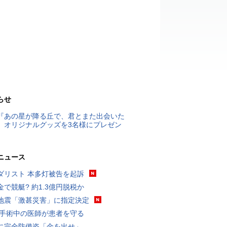
らせ
『あの星が降る丘で、君とまた出会いた
』オリジナルグッズを3名様にプレゼン
ニュース
ダリスト 本多灯被告を起訴
金で競艇? 約1.3億円脱税か
地震「激甚災害」に指定決定
 手術中の医師が患者を守る
に完全防備姿「金を出せ」