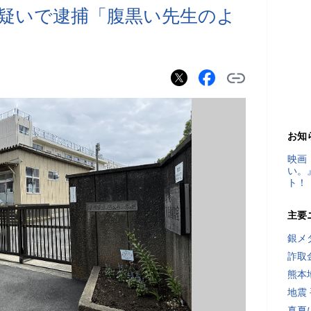
疑いで逮捕「腹黒い先生のよ
お知
映画
い。
ト！
主要
銀メ
詐取
熊本
地震
真夏