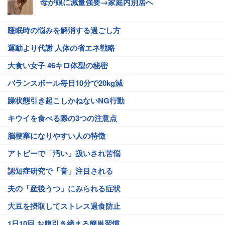
母が娘に減量強要→家庭内別居へ
睡眠時の悩みを解消する過ごし方
運動より代謝 人体の省エネ戦略
大食い女子 46キロ体型の秘密
バランスボール毎日10分で20kg減
躁状態引き起こしかねないNG行動
キウイを食べる際の3つの注意点
脳梗塞になりやすい人の特徴
アトピーで「汚い」扱いされ苦悩
認知症研究で「音」注目される
夫の「産後うつ」にみられる症状
大豆を摂取してストレス過食防止
1日10回 お腹引き締まる簡単習慣