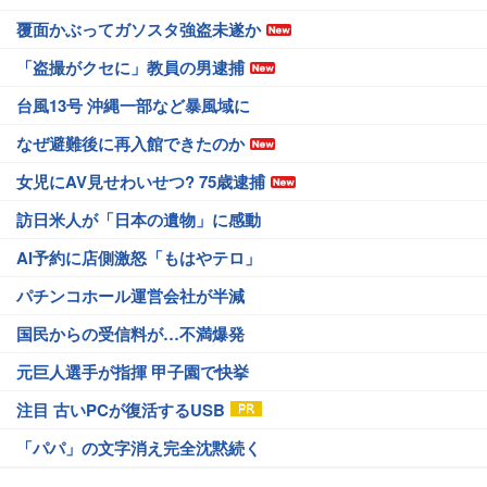
覆面かぶってガソスタ強盗未遂か
「盗撮がクセに」教員の男逮捕
台風13号 沖縄一部など暴風域に
なぜ避難後に再入館できたのか
女児にAV見せわいせつ? 75歳逮捕
訪日米人が「日本の遺物」に感動
AI予約に店側激怒「もはやテロ」
パチンコホール運営会社が半減
国民からの受信料が…不満爆発
元巨人選手が指揮 甲子園で快挙
注目 古いPCが復活するUSB
「パパ」の文字消え完全沈黙続く