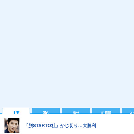
主要
国内
海外
IT 経済
ス
「脱STARTO社」かじ切り…大勝利