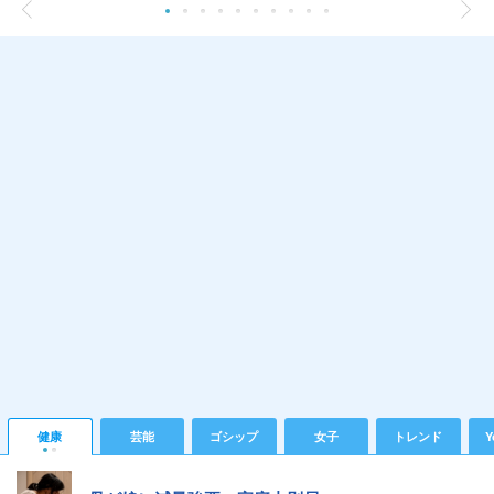
健康
芸能
ゴシップ
女子
トレンド
Y