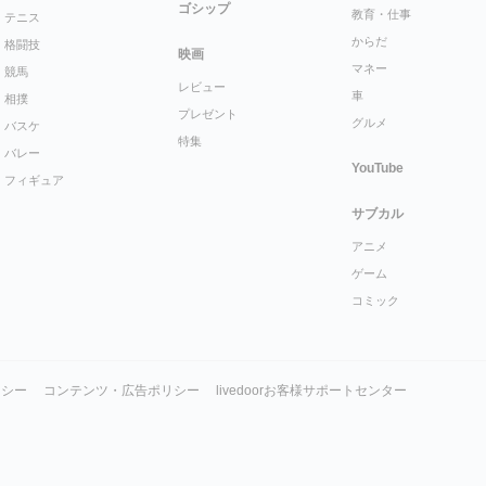
ゴシップ
教育・仕事
テニス
からだ
格闘技
映画
マネー
競馬
レビュー
車
相撲
プレゼント
グルメ
バスケ
特集
バレー
YouTube
フィギュア
サブカル
アニメ
ゲーム
コミック
リシー
コンテンツ・広告ポリシー
livedoorお客様サポートセンター