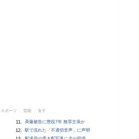
スポーツ
芸能
女子
11.
斉藤被告に懲役7年 無罪主張か
12.
駅で流れた「不適切音声」に声明
13.
配達員の置き配写真に犬が登場