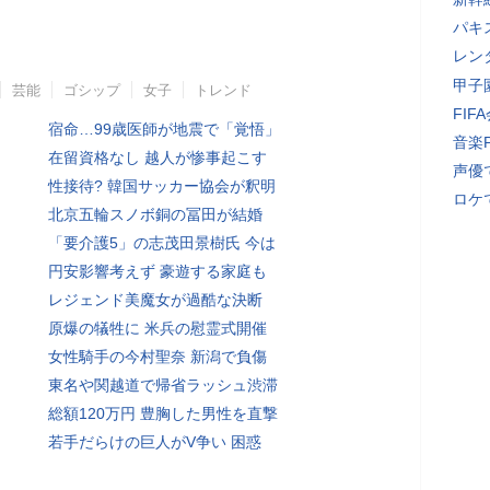
パキ
レン
甲子
芸能
ゴシップ
女子
トレンド
FI
宿命…99歳医師が地震で「覚悟」
音楽
在留資格なし 越人が惨事起こす
声優
性接待? 韓国サッカー協会が釈明
ロケ
北京五輪スノボ銅の冨田が結婚
「要介護5」の志茂田景樹氏 今は
円安影響考えず 豪遊する家庭も
レジェンド美魔女が過酷な決断
原爆の犠牲に 米兵の慰霊式開催
女性騎手の今村聖奈 新潟で負傷
東名や関越道で帰省ラッシュ渋滞
総額120万円 豊胸した男性を直撃
若手だらけの巨人がV争い 困惑