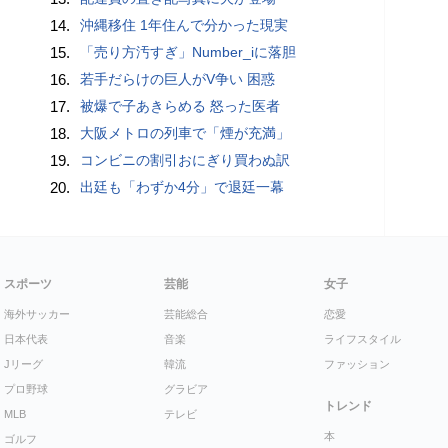
14.
沖縄移住 1年住んで分かった現実
15.
「売り方汚すぎ」Number_iに落胆
16.
若手だらけの巨人がV争い 困惑
17.
被爆で子あきらめる 怒った医者
18.
大阪メトロの列車で「煙が充満」
19.
コンビニの割引おにぎり買わぬ訳
20.
出廷も「わずか4分」で退廷一幕
スポーツ
芸能
女子
海外サッカー
芸能総合
恋愛
日本代表
音楽
ライフスタイル
Jリーグ
韓流
ファッション
プロ野球
グラビア
トレンド
MLB
テレビ
本
ゴルフ