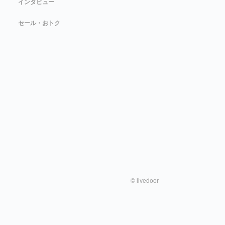
インタビュー
セール・おトク
©
livedoor