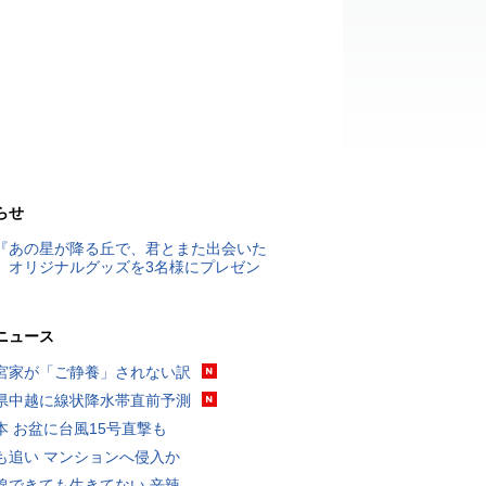
らせ
『あの星が降る丘で、君とまた出会いた
』オリジナルグッズを3名様にプレゼン
ニュース
宮家が「ご静養」されない訳
県中越に線状降水帯直前予測
本 お盆に台風15号直撃も
も追い マンションへ侵入か
線できても生きてない 辛辣