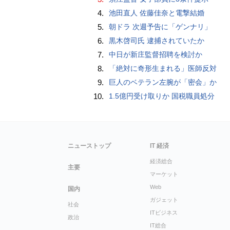
4.
池田直人 佐藤佳奈と電撃結婚
5.
朝ドラ 次週予告に「ゲンナリ」
6.
黒木啓司氏 逮捕されていたか
7.
中日が新庄監督招聘を検討か
8.
「絶対に奇形生まれる」医師反対
9.
巨人のベテラン左腕が「密会」か
10.
1.5億円受け取りか 国税職員処分
ニューストップ
IT 経済
経済総合
主要
マーケット
Web
国内
ガジェット
社会
ITビジネス
政治
IT総合