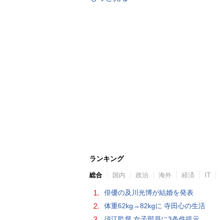
ランキング
総合
国内
政治
海外
経済
IT
1.
俳優の及川光博が結婚を発表
2.
体重62kg→82kgに 寺田心の生活
3.
須江監督 女子部員に3条件提示