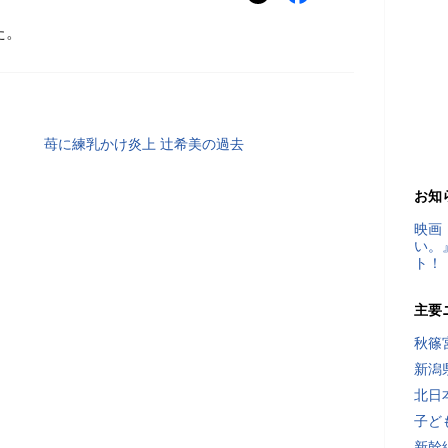
た。
苺に練乳かけ炎上 辻希美の過去
お知
映画
い。
ト！
主要
秋篠
新潟
北日
子ど
新幹