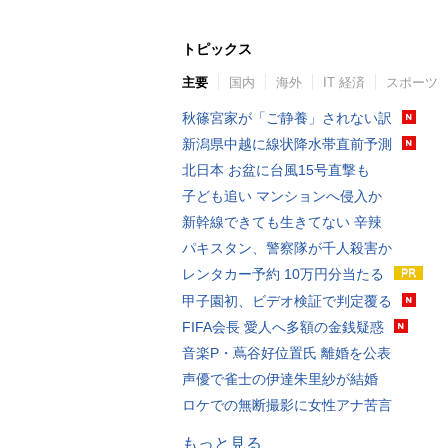
トピックス
主要
国内
海外
IT 経済
スポーツ
秋篠宮家が「ご静養」されない訳
新潟県中越に線状降水帯直前予測
北日本 お盆に台風15号直撃も
子ども追い マンションへ侵入か
新幹線できても生きてない 辛辣
パキスタン、警察隊が千人殺害か
レンタカー予約 10万円分当たる
甲子園初、ビデオ検証で判定覆る
FIFA会長 愛人へ多額の金銭疑惑
音楽P・蔦谷好位置氏 離婚を公表
声優で雀士の伊達朱里紗が結婚
ロケでの無断撮影に女性アナ苦言
もっと見る