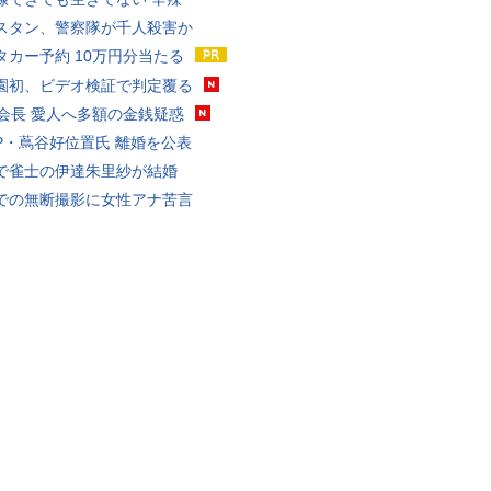
スタン、警察隊が千人殺害か
タカー予約 10万円分当たる
園初、ビデオ検証で判定覆る
FA会長 愛人へ多額の金銭疑惑
P・蔦谷好位置氏 離婚を公表
で雀士の伊達朱里紗が結婚
での無断撮影に女性アナ苦言